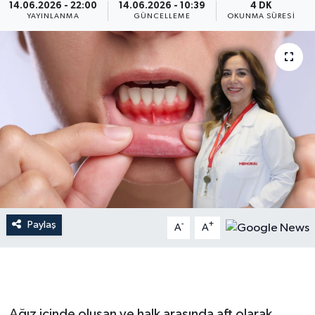
14.06.2026 - 22:00
14.06.2026 - 10:39
4 DK
YAYINLANMA
GÜNCELLEME
OKUNMA SÜRESI
Dünya
Resmi Reklamlar
Paylaş
-
+
A
A
Ağız içinde oluşan ve halk arasında aft olarak