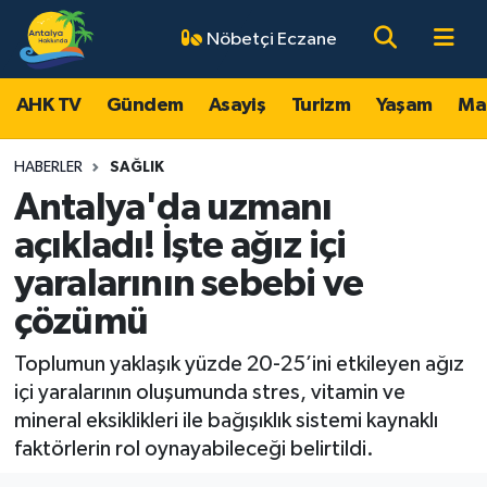
Nöbetçi Eczane
AHK TV
Antalya Nöbetçi Eczaneler
AHK TV
Gündem
Asayiş
Turizm
Yaşam
Ma
Gündem
Antalya Hava Durumu
HABERLER
SAĞLIK
Asayiş
Antalya Namaz Vakitleri
Antalya'da uzmanı
açıkladı! İşte ağız içi
Turizm
Antalya Trafik Yoğunluk Haritası
yaralarının sebebi ve
Yaşam
Süper Lig Puan Durumu ve Fikstür
çözümü
Magazin
Tüm Manşetler
Toplumun yaklaşık yüzde 20-25’ini etkileyen ağız
içi yaralarının oluşumunda stres, vitamin ve
Ekonomi
Son Dakika Haberleri
mineral eksiklikleri ile bağışıklık sistemi kaynaklı
faktörlerin rol oynayabileceği belirtildi.
Spor
Haber Arşivi