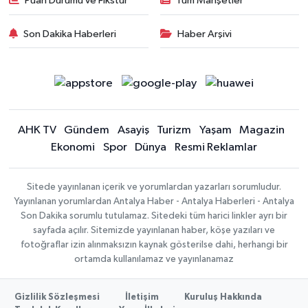
Puan Durumu ve Fikstür
Tüm Manşetler
Son Dakika Haberleri
Haber Arşivi
AHK TV
Gündem
Asayiş
Turizm
Yaşam
Magazin
Ekonomi
Spor
Dünya
Resmi Reklamlar
Sitede yayınlanan içerik ve yorumlardan yazarları sorumludur.
Yayınlanan yorumlardan Antalya Haber - Antalya Haberleri - Antalya
Son Dakika sorumlu tutulamaz. Sitedeki tüm harici linkler ayrı bir
sayfada açılır. Sitemizde yayınlanan haber, köşe yazıları ve
fotoğraflar izin alınmaksızın kaynak gösterilse dahi, herhangi bir
ortamda kullanılamaz ve yayınlanamaz
Gizlilik Sözleşmesi
İletişim
Kuruluş Hakkında