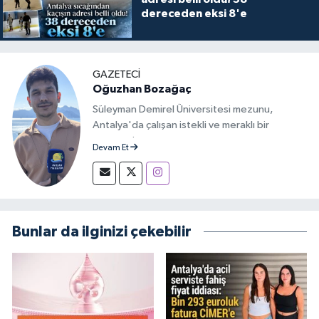
dereceden eksi 8'e
GAZETECİ
Oğuzhan Bozağaç
Süleyman Demirel Üniversitesi mezunu,
Antalya'da çalışan istekli ve meraklı bir
gazeteci.
Devam Et
Bunlar da ilginizi çekebilir