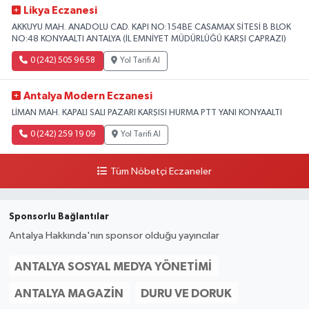
Likya Eczanesi
AKKUYU MAH. ANADOLU CAD. KAPI NO:154BE CASAMAX SİTESİ B BLOK
NO:48 KONYAALTI ANTALYA (İL EMNİYET MÜDÜRLÜĞÜ KARŞI ÇAPRAZI)
0 (242) 505 96 58
Yol Tarifi Al
Antalya Modern Eczanesi
LİMAN MAH. KAPALI SALI PAZARI KARŞISI HURMA PTT YANI KONYAALTI
0 (242) 259 19 09
Yol Tarifi Al
Tüm Nöbetçi Eczaneler
Sponsorlu Bağlantılar
Antalya Hakkında'nın sponsor olduğu yayıncılar
ANTALYA SOSYAL MEDYA YÖNETIMI
ANTALYA MAGAZIN
DURU VE DORUK