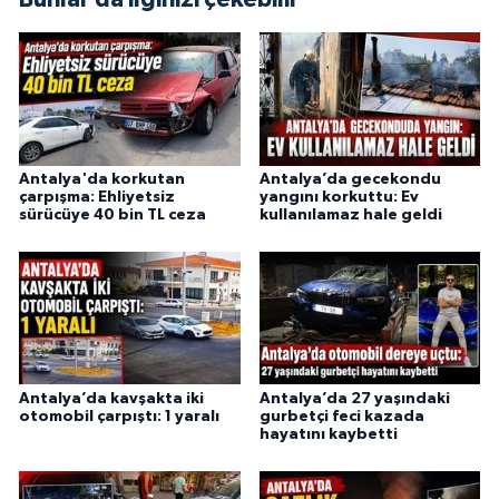
Antalya'da korkutan
Antalya’da gecekondu
çarpışma: Ehliyetsiz
yangını korkuttu: Ev
sürücüye 40 bin TL ceza
kullanılamaz hale geldi
Antalya’da kavşakta iki
Antalya’da 27 yaşındaki
otomobil çarpıştı: 1 yaralı
gurbetçi feci kazada
hayatını kaybetti