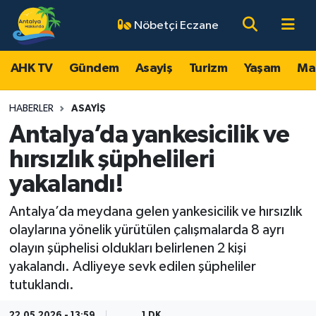
Nöbetçi Eczane
AHK TV
Antalya Nöbetçi Eczaneler
AHK TV
Gündem
Asayiş
Turizm
Yaşam
Ma
Gündem
Antalya Hava Durumu
HABERLER
ASAYIŞ
Asayiş
Antalya Namaz Vakitleri
Antalya’da yankesicilik ve
hırsızlık şüphelileri
Turizm
Antalya Trafik Yoğunluk Haritası
yakalandı!
Yaşam
Süper Lig Puan Durumu ve Fikstür
Antalya’da meydana gelen yankesicilik ve hırsızlık
olaylarına yönelik yürütülen çalışmalarda 8 ayrı
Magazin
Tüm Manşetler
olayın şüphelisi oldukları belirlenen 2 kişi
yakalandı. Adliyeye sevk edilen şüpheliler
Ekonomi
Son Dakika Haberleri
tutuklandı.
Spor
Haber Arşivi
22.05.2026 - 13:59
1 DK