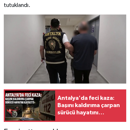
tutuklandı.
Antalya'da feci kaza:
Başını kaldırıma çarpan
sürücü hayatını
kaybetti