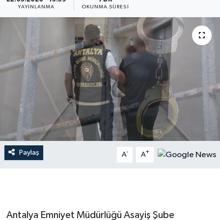
YAYINLANMA
OKUNMA SÜRESI
Dünya
Resmi Reklamlar
Paylaş
-
+
A
A
Antalya Emniyet Müdürlüğü Asayiş Şube