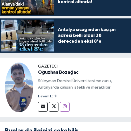
kontrol altında!
Antalya sıcağından kaçışın
adresi belli oldu! 38
dereceden eksi 8'e
GAZETECİ
Oğuzhan Bozağaç
Süleyman Demirel Üniversitesi mezunu,
Antalya'da çalışan istekli ve meraklı bir
gazeteci.
Devam Et
Bunlar da ilginizi çekebilir