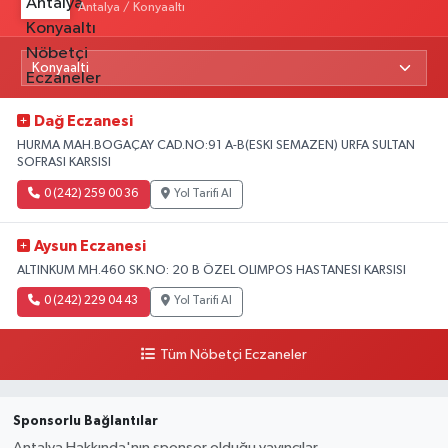
Antalya / Konyaaltı
Dağ Eczanesi
HURMA MAH.BOGAÇAY CAD.NO:91 A-B(ESKI SEMAZEN) URFA SULTAN
SOFRASI KARSISI
0 (242) 259 00 36
Yol Tarifi Al
Aysun Eczanesi
ALTINKUM MH.460 SK.NO: 20 B ÖZEL OLIMPOS HASTANESI KARSISI
0 (242) 229 04 43
Yol Tarifi Al
Tüm Nöbetçi Eczaneler
Sponsorlu Bağlantılar
Antalya Hakkında'nın sponsor olduğu yayıncılar