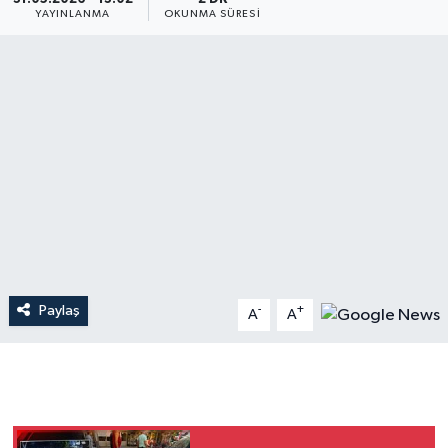
YAYINLANMA
OKUNMA SÜRESI
Dünya
Resmi Reklamlar
Paylaş
-
+
A
A