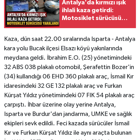
Antalya'da kırmızı ışık
ihlali kaza getirdi:
Motosiklet sürücüsü
yaralandı
Kaza, dün saat 22.00 sıralarında Isparta - Antalya
kara yolu Bucak ilçesi Elsazı köyü yakınlarında
meydana geldi. İbrahim E.O. (25) yönetimindeki
32 ABS 038 plakalı otomobil, Şerafettin Bozer'in
(34) kullandığı 06 EHD 360 plakalı araç, İsmail Kır
idaresindeki 32 GE 132 plakalı araç ve Furkan
Kürşat Yıldız yönetimindeki 07 FIK 54 plakalı araç
çarpıştı. İhbar üzerine olay yerine Antalya,
Isparta ve Burdur'dan jandarma, UMKE ve sağlık
ekipleri sevk edildi. Feci kazada sürücüler İsmail
Kır ve Furkan Kürşat Yıldız ile aynı araçta bulunan