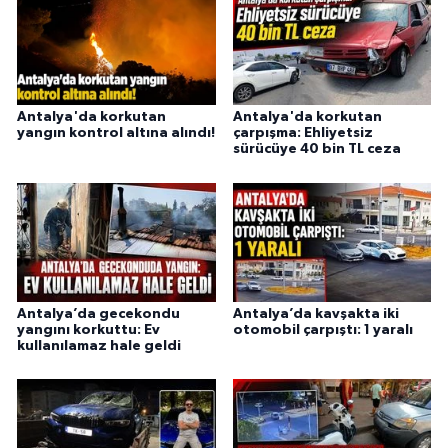
Antalya'da korkutan
Antalya'da korkutan
yangın kontrol altına alındı!
çarpışma: Ehliyetsiz
sürücüye 40 bin TL ceza
Antalya’da gecekondu
Antalya’da kavşakta iki
yangını korkuttu: Ev
otomobil çarpıştı: 1 yaralı
kullanılamaz hale geldi