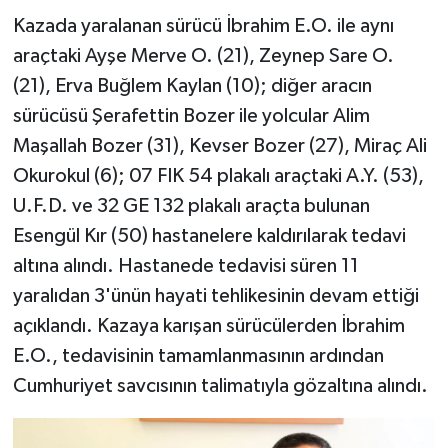
Kazada yaralanan sürücü İbrahim E.O. ile aynı
araçtaki Ayşe Merve O. (21), Zeynep Sare O.
(21), Erva Buğlem Kaylan (10); diğer aracın
sürücüsü Şerafettin Bozer ile yolcular Alim
Maşallah Bozer (31), Kevser Bozer (27), Miraç Ali
Okurokul (6); 07 FIK 54 plakalı araçtaki A.Y. (53),
U.F.D. ve 32 GE 132 plakalı araçta bulunan
Esengül Kır (50) hastanelere kaldırılarak tedavi
altına alındı. Hastanede tedavisi süren 11
yaralıdan 3'ünün hayati tehlikesinin devam ettiği
açıklandı. Kazaya karışan sürücülerden İbrahim
E.O., tedavisinin tamamlanmasının ardından
Cumhuriyet savcısının talimatıyla gözaltına alındı.