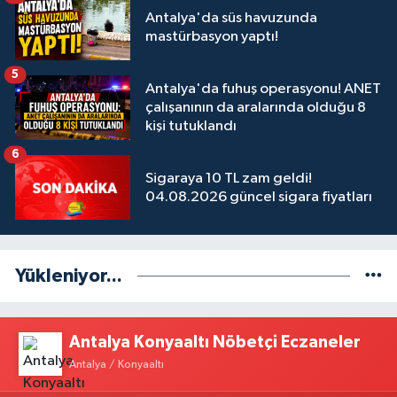
Antalya'da süs havuzunda
mastürbasyon yaptı!
5
Antalya'da fuhuş operasyonu! ANET
çalışanının da aralarında olduğu 8
kişi tutuklandı
6
Sigaraya 10 TL zam geldi!
04.08.2026 güncel sigara fiyatları
Yükleniyor...
Antalya Konyaaltı Nöbetçi Eczaneler
Antalya / Konyaaltı