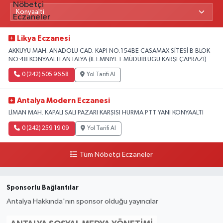
Likya Eczanesi
AKKUYU MAH. ANADOLU CAD. KAPI NO:154BE CASAMAX SİTESİ B BLOK
NO:48 KONYAALTI ANTALYA (İL EMNİYET MÜDÜRLÜĞÜ KARŞI ÇAPRAZI)
0 (242) 505 96 58
Yol Tarifi Al
Antalya Modern Eczanesi
LİMAN MAH. KAPALI SALI PAZARI KARŞISI HURMA PTT YANI KONYAALTI
0 (242) 259 19 09
Yol Tarifi Al
Tüm Nöbetçi Eczaneler
Sponsorlu Bağlantılar
Antalya Hakkında'nın sponsor olduğu yayıncılar