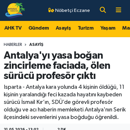
Nöbetçi Eczane
AHK TV
Antalya Nöbetçi Eczaneler
AHK TV
Gündem
Asayiş
Turizm
Yaşam
Ma
Gündem
Antalya Hava Durumu
HABERLER
ASAYIŞ
Asayiş
Antalya Namaz Vakitleri
Antalya'yı yasa boğan
zincirleme faciada, ölen
Turizm
Antalya Trafik Yoğunluk Haritası
sürücü profesör çıktı
Yaşam
Süper Lig Puan Durumu ve Fikstür
Isparta - Antalya kara yolunda 4 kişinin öldüğü, 11
kişinin yaralandığı feci kazada hayatını kaybeden
Magazin
Tüm Manşetler
sürücü İsmail Kır’ın, SDÜ’de görevli profesör
olduğu ve acı haberin memleketi Antalya'nın Serik
Ekonomi
Son Dakika Haberleri
ilçesindeki sevenlerini yasa boğduğu öğrenildi.
Spor
Haber Arşivi
31.05.2026 - 13:02
2 DK