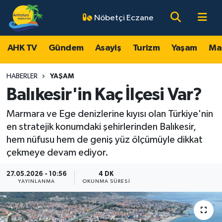
Nöbetçi Eczane
AHK TV
Antalya Nöbetçi Eczaneler
AHK TV
Gündem
Asayiş
Turizm
Yaşam
Ma
Gündem
Antalya Hava Durumu
HABERLER
YAŞAM
Asayiş
Antalya Namaz Vakitleri
Balıkesir'in Kaç İlçesi Var?
Marmara ve Ege denizlerine kıyısı olan Türkiye'nin
Turizm
Antalya Trafik Yoğunluk Haritası
en stratejik konumdaki şehirlerinden Balıkesir,
Yaşam
Süper Lig Puan Durumu ve Fikstür
hem nüfusu hem de geniş yüz ölçümüyle dikkat
çekmeye devam ediyor.
Magazin
Tüm Manşetler
27.05.2026 - 10:56
4 DK
YAYINLANMA
OKUNMA SÜRESI
Ekonomi
Son Dakika Haberleri
Spor
Haber Arşivi