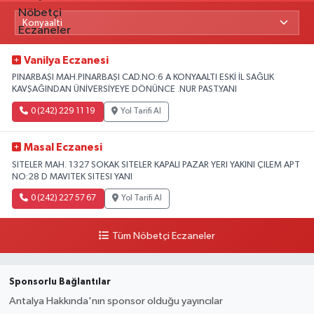
Vanilya Eczanesi
PINARBAŞI MAH.PINARBAŞI CAD.NO:6 A KONYAALTI ESKİ İL SAĞLIK
KAVŞAĞINDAN ÜNİVERSİYEYE DÖNÜNCE .NUR PAST.YANI
0 (242) 229 11 19
Yol Tarifi Al
Masal Eczanesi
SITELER MAH. 1327 SOKAK SITELER KAPALI PAZAR YERI YAKINI ÇILEM APT
NO:28 D MAVITEK SITESI YANI
0 (242) 227 57 67
Yol Tarifi Al
Tüm Nöbetçi Eczaneler
Sponsorlu Bağlantılar
Antalya Hakkında'nın sponsor olduğu yayıncılar