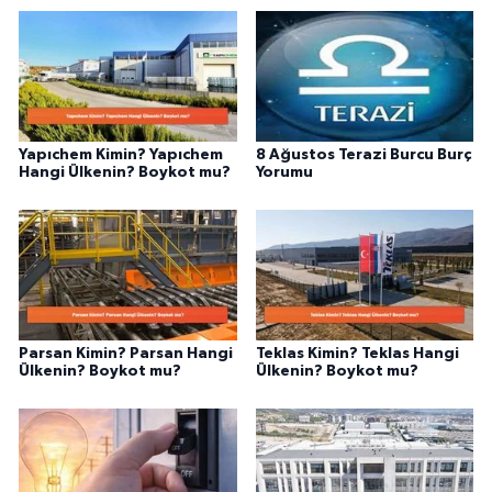
fayda sağla
Yapıchem Kimin? Yapıchem
8 Ağustos Terazi Burcu Burç
Hangi Ülkenin? Boykot mu?
Yorumu
Parsan Kimin? Parsan Hangi
Teklas Kimin? Teklas Hangi
Ülkenin? Boykot mu?
Ülkenin? Boykot mu?