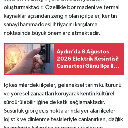
oluşturmaktadır. Özellikle bor madeni ve termal
kaynaklar açısından zengin olan iç ilçeler, kentin
sanayi hammaddesi ihtiyacını karşılama
noktasında büyük önem arz etmektedir.
Aydın’da 8 Ağustos
2026 Elektrik Kesintisi!
Cumartesi Günü İlçe İlçe
Saatler ve Mahalleler
Açıklandı
İç kesimlerdeki ilçeler, geleneksel tarım kültürünü
ve yöresel zanaatları koruyarak kentin kültürel
sürdürülebilirliğine de katkı sağlamaktadır.
Susurluk gibi geçiş noktalarında yer alan ilçeler
lojistik ve dinlenme tesisleriyle canlanırken, dağlık
kesimlerde kalan ilçeler orman ürünleri ve