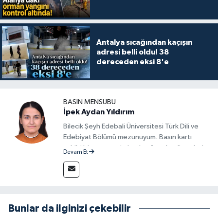
Antalya sıcağından kaçışın
adresi belli oldu! 38
dereceden eksi 8'e
BASIN MENSUBU
İpek Aydan Yıldırım
Bilecik Şeyh Edebali Üniversitesi Türk Dili ve
Edebiyat Bölümü mezunuyum. Basın kartı
sahibi bir gazeteci olarak, güncel gelişmeleri
Devam Et
yakından takip ediyor ve okuyucuları doğru,
güvenilir ve tarafsız bilgilerle buluşturmayı
amaçlıyorum. Habercilik anlayışımda etik
değerlere, araştırmacı bakış açısına ve
objektifliğe büyük önem veriyorum. Çeşitli
Bunlar da ilginizi çekebilir
alanlarda ürettiğim içeriklerle kamuoyuna