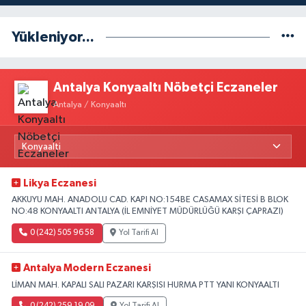
Yükleniyor...
Antalya Konyaaltı Nöbetçi Eczaneler
Antalya / Konyaaltı
Likya Eczanesi
AKKUYU MAH. ANADOLU CAD. KAPI NO:154BE CASAMAX SİTESİ B BLOK
NO:48 KONYAALTI ANTALYA (İL EMNİYET MÜDÜRLÜĞÜ KARŞI ÇAPRAZI)
0 (242) 505 96 58
Yol Tarifi Al
Antalya Modern Eczanesi
LİMAN MAH. KAPALI SALI PAZARI KARŞISI HURMA PTT YANI KONYAALTI