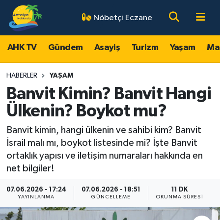
Nöbetçi Eczane
AHK TV
Antalya Nöbetçi Eczaneler
AHK TV
Gündem
Asayiş
Turizm
Yaşam
Ma
Gündem
Antalya Hava Durumu
HABERLER
YAŞAM
Asayiş
Antalya Namaz Vakitleri
Banvit Kimin? Banvit Hangi
Ülkenin? Boykot mu?
Turizm
Antalya Trafik Yoğunluk Haritası
Banvit kimin, hangi ülkenin ve sahibi kim? Banvit
Yaşam
Süper Lig Puan Durumu ve Fikstür
İsrail malı mı, boykot listesinde mi? İşte Banvit
ortaklık yapısı ve iletişim numaraları hakkında en
Magazin
Tüm Manşetler
net bilgiler!
Ekonomi
Son Dakika Haberleri
07.06.2026 - 17:24
07.06.2026 - 18:51
11 DK
YAYINLANMA
GÜNCELLEME
OKUNMA SÜRESI
Spor
Haber Arşivi