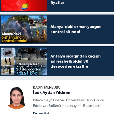
fiyatları
Alanya'daki orman yangını
kontrol altında!
Antalya sıcağından kaçışın
adresi belli oldu! 38
dereceden eksi 8'e
BASIN MENSUBU
İpek Aydan Yıldırım
Bilecik Şeyh Edebali Üniversitesi Türk Dili ve
Edebiyat Bölümü mezunuyum. Basın kartı
sahibi bir gazeteci olarak, güncel gelişmeleri
Devam Et