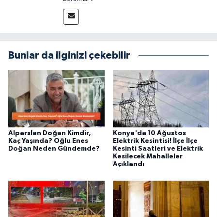
yakından takip ediyor ve okuyucuları doğru,
güvenilir ve tarafsız bilgilerle buluşturmayı
amaçlıyorum. Habercilik anlayışımda etik
değerlere, araştırmacı bakış açısına ve
objektifliğe büyük önem veriyorum. Çeşitli
Bunlar da ilginizi çekebilir
alanlarda ürettiğim içeriklerle kamuoyuna
fayda sağla
Alparslan Doğan Kimdir,
Konya'da 10 Ağustos
Kaç Yaşında? Oğlu Enes
Elektrik Kesintisi! İlçe İlçe
Doğan Neden Gündemde?
Kesinti Saatleri ve Elektrik
Kesilecek Mahalleler
Açıklandı