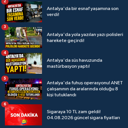
2
Antalya'da bir esnaf yaşamına son
verdi!
3
Antalya'da yola yazılan yazı polisleri
harekete geçirdi!
4
Antalya'da süs havuzunda
mastürbasyon yaptı!
5
Antalya'da fuhuş operasyonu! ANET
çalışanının da aralarında olduğu 8
kişi tutuklandı
6
Sigaraya 10 TL zam geldi!
04.08.2026 güncel sigara fiyatları