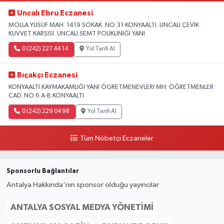
Uncalı Ebru Eczanesi
MOLLA YUSUF MAH. 1419 SOKAK. NO:31 KONYAALTI .UNCALI ÇEVİK
KUVVET KARŞISI .UNCALI SEMT POLİKLİNİĞİ YANI
0 (242) 227 44 14
Yol Tarifi Al
Bıçakçı Eczanesi
KONYAALTI KAYMAKAMLIĞI YANI ÖGRETMENEVLERI MH. ÖĞRETMENLER
CAD. NO:6 A-B KONYAALTI
0 (242) 229 04 98
Yol Tarifi Al
Tüm Nöbetçi Eczaneler
Sponsorlu Bağlantılar
Antalya Hakkında'nın sponsor olduğu yayıncılar
ANTALYA SOSYAL MEDYA YÖNETIMI