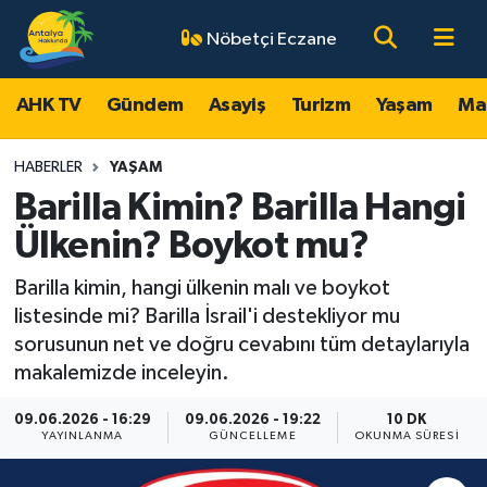
Nöbetçi Eczane
AHK TV
Antalya Nöbetçi Eczaneler
AHK TV
Gündem
Asayiş
Turizm
Yaşam
Ma
Gündem
Antalya Hava Durumu
HABERLER
YAŞAM
Asayiş
Antalya Namaz Vakitleri
Barilla Kimin? Barilla Hangi
Ülkenin? Boykot mu?
Turizm
Antalya Trafik Yoğunluk Haritası
Barilla kimin, hangi ülkenin malı ve boykot
Yaşam
Süper Lig Puan Durumu ve Fikstür
listesinde mi? Barilla İsrail'i destekliyor mu
sorusunun net ve doğru cevabını tüm detaylarıyla
Magazin
Tüm Manşetler
makalemizde inceleyin.
Ekonomi
Son Dakika Haberleri
09.06.2026 - 16:29
09.06.2026 - 19:22
10 DK
YAYINLANMA
GÜNCELLEME
OKUNMA SÜRESI
Spor
Haber Arşivi