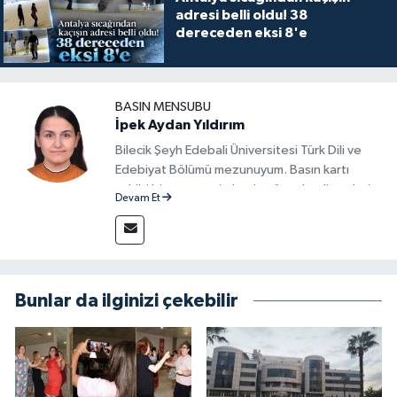
adresi belli oldu! 38
dereceden eksi 8'e
BASIN MENSUBU
İpek Aydan Yıldırım
Bilecik Şeyh Edebali Üniversitesi Türk Dili ve
Edebiyat Bölümü mezunuyum. Basın kartı
sahibi bir gazeteci olarak, güncel gelişmeleri
Devam Et
yakından takip ediyor ve okuyucuları doğru,
güvenilir ve tarafsız bilgilerle buluşturmayı
amaçlıyorum. Habercilik anlayışımda etik
değerlere, araştırmacı bakış açısına ve
objektifliğe büyük önem veriyorum. Çeşitli
Bunlar da ilginizi çekebilir
alanlarda ürettiğim içeriklerle kamuoyuna
fayda sağla