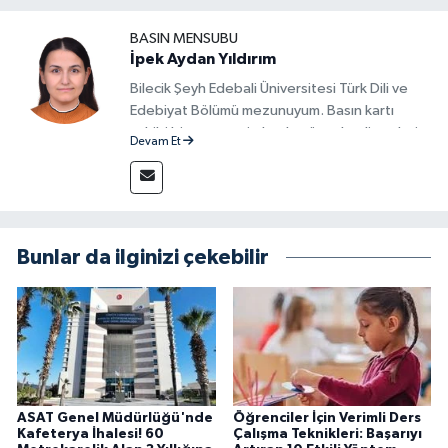
BASIN MENSUBU
İpek Aydan Yıldırım
Bilecik Şeyh Edebali Üniversitesi Türk Dili ve
Edebiyat Bölümü mezunuyum. Basın kartı
sahibi bir gazeteci olarak, güncel gelişmeleri
Devam Et
yakından takip ediyor ve okuyucuları doğru,
güvenilir ve tarafsız bilgilerle buluşturmayı
amaçlıyorum. Habercilik anlayışımda etik
değerlere, araştırmacı bakış açısına ve
objektifliğe büyük önem veriyorum. Çeşitli
Bunlar da ilginizi çekebilir
alanlarda ürettiğim içeriklerle kamuoyuna
fayda sağla
ASAT Genel Müdürlüğü'nde
Öğrenciler İçin Verimli Ders
Kafeterya İhalesi! 60
Çalışma Teknikleri: Başarıyı