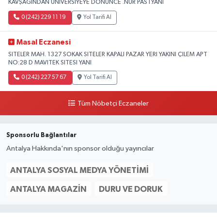
KAVŞAĞINDAN ÜNİVERSİYEYE DÖNÜNCE .NUR PAST.YANI
0 (242) 229 11 19
Yol Tarifi Al
Masal Eczanesi
SITELER MAH. 1327 SOKAK SITELER KAPALI PAZAR YERI YAKINI ÇILEM APT
NO:28 D MAVITEK SITESI YANI
0 (242) 227 57 67
Yol Tarifi Al
Tüm Nöbetçi Eczaneler
Sponsorlu Bağlantılar
Antalya Hakkında'nın sponsor olduğu yayıncılar
ANTALYA SOSYAL MEDYA YÖNETIMI
ANTALYA MAGAZIN
DURU VE DORUK