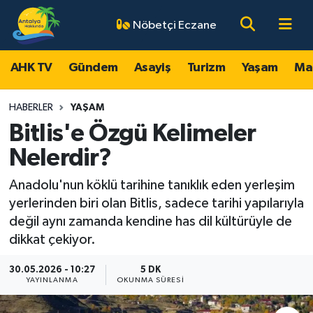
Nöbetçi Eczane
AHK TV
Antalya Nöbetçi Eczaneler
AHK TV
Gündem
Asayiş
Turizm
Yaşam
Ma
Gündem
Antalya Hava Durumu
HABERLER
YAŞAM
Asayiş
Antalya Namaz Vakitleri
Bitlis'e Özgü Kelimeler
Nelerdir?
Turizm
Antalya Trafik Yoğunluk Haritası
Anadolu'nun köklü tarihine tanıklık eden yerleşim
Yaşam
Süper Lig Puan Durumu ve Fikstür
yerlerinden biri olan Bitlis, sadece tarihi yapılarıyla
değil aynı zamanda kendine has dil kültürüyle de
Magazin
Tüm Manşetler
dikkat çekiyor.
Ekonomi
Son Dakika Haberleri
30.05.2026 - 10:27
5 DK
YAYINLANMA
OKUNMA SÜRESI
Spor
Haber Arşivi