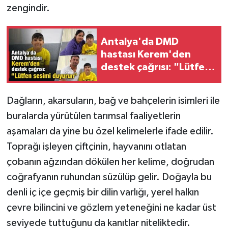
zengindir.
Antalya'da DMD
hastası Kerem'den
destek çağrısı: "Lütfen
sesimi duyurun"
Dağların, akarsuların, bağ ve bahçelerin isimleri ile
buralarda yürütülen tarımsal faaliyetlerin
aşamaları da yine bu özel kelimelerle ifade edilir.
Toprağı işleyen çiftçinin, hayvanını otlatan
çobanın ağzından dökülen her kelime, doğrudan
coğrafyanın ruhundan süzülüp gelir. Doğayla bu
denli iç içe geçmiş bir dilin varlığı, yerel halkın
çevre bilincini ve gözlem yeteneğini ne kadar üst
seviyede tuttuğunu da kanıtlar niteliktedir.