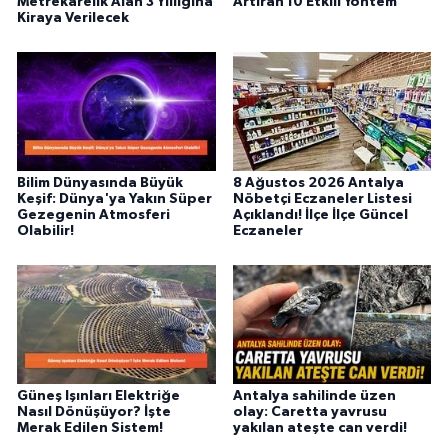
Metrekarelik Alan 3 Yıllığına
Artıran 10 Etkili Yöntem
Kiraya Verilecek
Bilim Dünyasında Büyük
8 Ağustos 2026 Antalya
Keşif: Dünya'ya Yakın Süper
Nöbetçi Eczaneler Listesi
Gezegenin Atmosferi
Açıklandı! İlçe İlçe Güncel
Olabilir!
Eczaneler
Güneş Işınları Elektriğe
Antalya sahilinde üzen
Nasıl Dönüşüyor? İşte
olay: Caretta yavrusu
Merak Edilen Sistem!
yakılan ateşte can verdi!