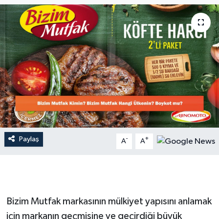
Dünya
Resmi Reklamlar
Paylaş
-
+
A
A
Bizim Mutfak markasının mülkiyet yapısını anlamak
için markanın geçmişine ve geçirdiği büyük