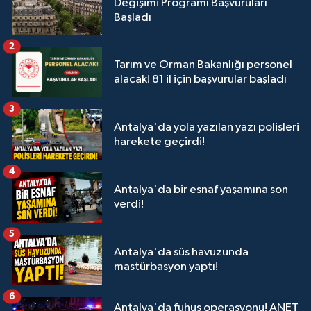
Değişimi Programı Başvuruları
Başladı
2
Tarım ve Orman Bakanlığı personel
alacak! 81 il için başvurular başladı
3
Antalya'da yola yazılan yazı polisleri
harekete geçirdi!
4
Antalya'da bir esnaf yaşamına son
verdi!
5
Antalya'da süs havuzunda
mastürbasyon yaptı!
6
Antalya'da fuhuş operasyonu! ANET