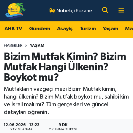
Nöbetçi Eczane
AHK TV
Antalya Nöbetçi Eczaneler
AHK TV
Gündem
Asayiş
Turizm
Yaşam
Ma
Gündem
Antalya Hava Durumu
HABERLER
YAŞAM
Asayiş
Antalya Namaz Vakitleri
Bizim Mutfak Kimin? Bizim
Mutfak Hangi Ülkenin?
Turizm
Antalya Trafik Yoğunluk Haritası
Boykot mu?
Yaşam
Süper Lig Puan Durumu ve Fikstür
Mutfakların vazgeçilmezi Bizim Mutfak kimin,
hangi ülkenin? Bizim Mutfak boykot mu, sahibi kim
Magazin
Tüm Manşetler
ve İsrail malı mı? Tüm gerçekleri ve güncel
detayları öğrenin.
Ekonomi
Son Dakika Haberleri
12.06.2026 - 13:23
9 DK
Spor
Haber Arşivi
YAYINLANMA
OKUNMA SÜRESI