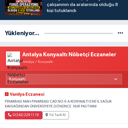
çalışanının da aralarında olduğu 8
kişi tutuklandı
Yükleniyor...
Antalya Konyaaltı Nöbetçi Eczaneler
Antalya / Konyaaltı
Vanilya Eczanesi
PINARBAŞI MAH.PINARBAŞI CAD.NO:6 A KONYAALTI ESKİ İL SAĞLIK
KAVŞAĞINDAN ÜNİVERSİYEYE DÖNÜNCE .NUR PAST.YANI
0 (242) 229 11 19
Yol Tarifi Al