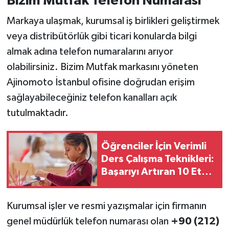
Bizim Mutfak Telefon Numarası
Markaya ulaşmak, kurumsal iş birlikleri geliştirmek
veya distribütörlük gibi ticari konularda bilgi
almak adına telefon numaralarını arıyor
olabilirsiniz. Bizim Mutfak markasını yöneten
Ajinomoto İstanbul ofisine doğrudan erişim
sağlayabileceğiniz telefon kanalları açık
tutulmaktadır.
Öğrenciler İçin Verimli
Ders Çalışma Teknikleri:
Başarıyı Artıran 10 Etkili
Yöntem
Kurumsal işler ve resmi yazışmalar için firmanın
genel müdürlük telefon numarası olan
+90 (212)