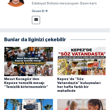
Edebiyat Bölümü mezunuyum. Basın kartı
sahibi bir gazeteci olarak, güncel gelişmeleri
Devam Et
yakından takip ediyor ve okuyucuları doğru,
güvenilir ve tarafsız bilgilerle buluşturmayı
amaçlıyorum. Habercilik anlayışımda etik
değerlere, araştırmacı bakış açısına ve
objektifliğe büyük önem veriyorum. Çeşitli
Bunlar da ilginizi çekebilir
alanlarda ürettiğim içeriklerle kamuoyuna
fayda sağla
Mesut Kocagöz’den
Kepez'de "Söz
Kepeze temizlik mesajı:
Vatandaşta" buluşmaları
"Temizlik kirletmemektir"
her hafta farklı bir
mahallede