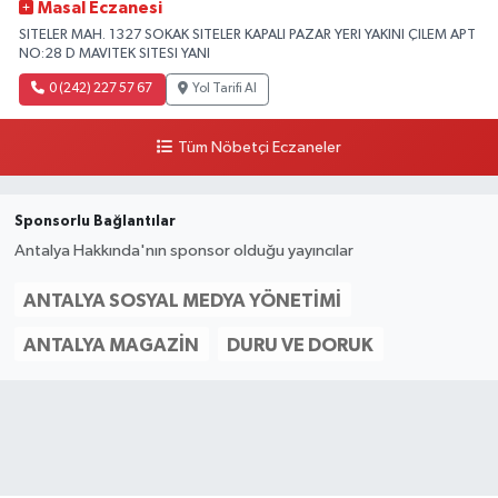
Masal Eczanesi
SITELER MAH. 1327 SOKAK SITELER KAPALI PAZAR YERI YAKINI ÇILEM APT
NO:28 D MAVITEK SITESI YANI
0 (242) 227 57 67
Yol Tarifi Al
Tüm Nöbetçi Eczaneler
Sponsorlu Bağlantılar
Antalya Hakkında'nın sponsor olduğu yayıncılar
ANTALYA SOSYAL MEDYA YÖNETIMI
ANTALYA MAGAZIN
DURU VE DORUK