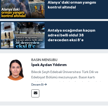
Alanya'daki orman yangını
kontrol altında!
Antalya sıcağından kaçışın
adresi belli oldu! 38
dereceden eksi 8'e
BASIN MENSUBU
İpek Aydan Yıldırım
Bilecik Şeyh Edebali Üniversitesi Türk Dili ve
Edebiyat Bölümü mezunuyum. Basın kartı
sahibi bir gazeteci olarak, güncel gelişmeleri
Devam Et
yakından takip ediyor ve okuyucuları doğru,
güvenilir ve tarafsız bilgilerle buluşturmayı
amaçlıyorum. Habercilik anlayışımda etik
değerlere, araştırmacı bakış açısına ve