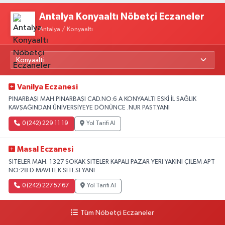
Antalya Konyaaltı Nöbetçi Eczaneler
Antalya / Konyaaltı
Vanilya Eczanesi
PINARBAŞI MAH.PINARBAŞI CAD.NO:6 A KONYAALTI ESKİ İL SAĞLIK
KAVŞAĞINDAN ÜNİVERSİYEYE DÖNÜNCE .NUR PAST.YANI
0 (242) 229 11 19
Yol Tarifi Al
Masal Eczanesi
SITELER MAH. 1327 SOKAK SITELER KAPALI PAZAR YERI YAKINI ÇILEM APT
NO:28 D MAVITEK SITESI YANI
0 (242) 227 57 67
Yol Tarifi Al
Tüm Nöbetçi Eczaneler