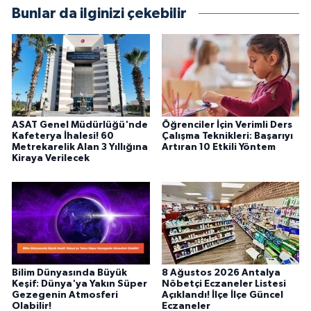
objektifliğe büyük önem veriyorum. Çeşitli
Bunlar da ilginizi çekebilir
alanlarda ürettiğim içeriklerle kamuoyuna
fayda sağla
ASAT Genel Müdürlüğü'nde
Öğrenciler İçin Verimli Ders
Kafeterya İhalesi! 60
Çalışma Teknikleri: Başarıyı
Metrekarelik Alan 3 Yıllığına
Artıran 10 Etkili Yöntem
Kiraya Verilecek
Bilim Dünyasında Büyük
8 Ağustos 2026 Antalya
Keşif: Dünya'ya Yakın Süper
Nöbetçi Eczaneler Listesi
Gezegenin Atmosferi
Açıklandı! İlçe İlçe Güncel
Olabilir!
Eczaneler