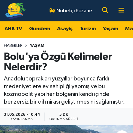
Nöbetçi Eczane
AHK TV
Antalya Nöbetçi Eczaneler
AHK TV
Gündem
Asayiş
Turizm
Yaşam
Ma
Gündem
Antalya Hava Durumu
HABERLER
YAŞAM
Asayiş
Antalya Namaz Vakitleri
Bolu'ya Özgü Kelimeler
Nelerdir?
Turizm
Antalya Trafik Yoğunluk Haritası
Anadolu toprakları yüzyıllar boyunca farklı
Yaşam
Süper Lig Puan Durumu ve Fikstür
medeniyetlere ev sahipliği yapmış ve bu
kozmopolit yapı her bölgenin kendi içinde
Magazin
Tüm Manşetler
benzersiz bir dil mirası geliştirmesini sağlamıştır.
Ekonomi
Son Dakika Haberleri
31.05.2026 - 10:44
5 DK
YAYINLANMA
OKUNMA SÜRESI
Spor
Haber Arşivi