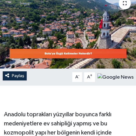
Dünya
Resmi Reklamlar
Paylaş
-
+
A
A
Anadolu toprakları yüzyıllar boyunca farklı
medeniyetlere ev sahipliği yapmış ve bu
kozmopolit yapı her bölgenin kendi içinde