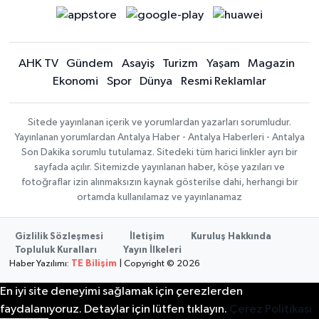
AHK TV
Gündem
Asayiş
Turizm
Yaşam
Magazin
Ekonomi
Spor
Dünya
Resmi Reklamlar
Sitede yayınlanan içerik ve yorumlardan yazarları sorumludur.
Yayınlanan yorumlardan Antalya Haber - Antalya Haberleri - Antalya
Son Dakika sorumlu tutulamaz. Sitedeki tüm harici linkler ayrı bir
sayfada açılır. Sitemizde yayınlanan haber, köşe yazıları ve
fotoğraflar izin alınmaksızın kaynak gösterilse dahi, herhangi bir
ortamda kullanılamaz ve yayınlanamaz
Gizlilik Sözleşmesi
İletişim
Kuruluş Hakkında
Topluluk Kuralları
Yayın İlkeleri
Haber Yazılımı:
TE Bilişim
| Copyright © 2026
En iyi site deneyimi sağlamak için çerezlerden
faydalanıyoruz. Detaylar için lütfen tıklayın.
Çerez Politikası