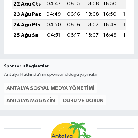
22 Ağu Cts
04:47
06:15
13:08
16:50
19:51
23 Ağu Paz
04:49
06:16
13:08
16:50
19:50
24 Ağu Pts
04:50
06:16
13:07
16:49
19:48
25 Ağu Sal
04:51
06:17
13:07
16:49
19:47
Sponsorlu Bağlantılar
Antalya Hakkında'nın sponsor olduğu yayıncılar
ANTALYA SOSYAL MEDYA YÖNETIMI
ANTALYA MAGAZIN
DURU VE DORUK