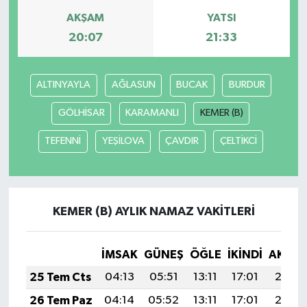
AKŞAM
YATSI
20:07
21:33
ALTINYAYLA
AĞLASUN
BUCAK
BURDUR
GÖLHİSAR
KARAMANLI
KEMER (B)
TEFENNİ
YEŞİLOVA
ÇAVDIR
ÇELTİKCİ
KEMER (B) AYLIK NAMAZ VAKITLERI
İMSAK
GÜNEŞ
ÖĞLE
İKINDI
AKŞA
25 Tem Cts
04:13
05:51
13:11
17:01
20:21
26 Tem Paz
04:14
05:52
13:11
17:01
20:21