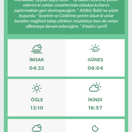
ederim ki ruhları cesetlerinde oldukça kullarını
Dünya
saptırmaktan geri durmayacağım." Allâhü Teâlâ ise şöyle
buyurdu: "İzzetim ve Celâlime yemin olsun ki onlar
benden mağfiret talep ettikleri müddetçe ben de onları
Resmi Reklamlar
affetmeye devam edeceğim." (Hadis-i şerif)
İMSAK
GÜNEŞ
04:32
06:04
ÖĞLE
İKINDI
13:10
16:57