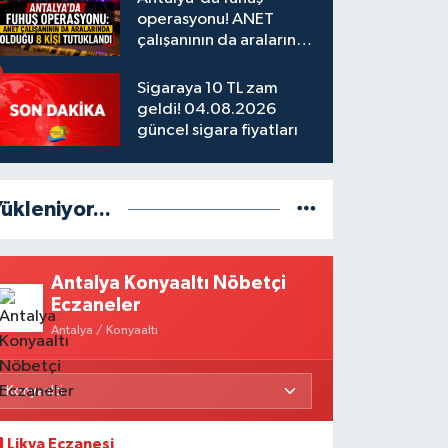
operasyonu! ANET
çalışanının da aralarında
olduğu 8 kişi tutuklandı
Sigaraya 10 TL zam
geldi! 04.08.2026
güncel sigara fiyatları
ükleniyor...
Antalya Konyaaltı Nöbetçi
Eczaneler
Antalya / Konyaaltı
Likya Eczanesi