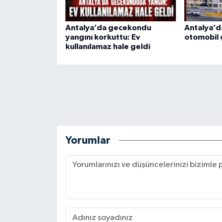
Antalya’da gecekondu
Antalya’da
yangını korkuttu: Ev
otomobil ç
kullanılamaz hale geldi
Yorumlar