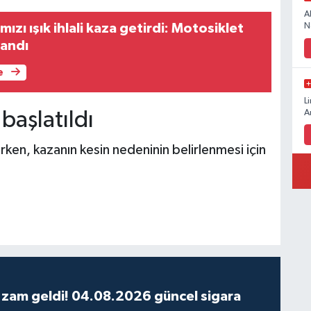
A
N
ızı ışık ihlali kaza getirdi: Motosiklet
landı
e
L
 başlatıldı
A
lirken, kazanın kesin nedeninin belirlenmesi için
 zam geldi! 04.08.2026 güncel sigara