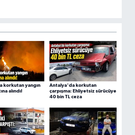
a korkutan yangın
Antalya'da korkutan
ına alındı!
çarpışma: Ehliyetsiz sürücüye
40 bin TL ceza