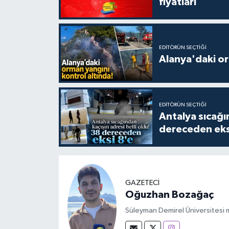
fiyatları
EDITÖRÜN SEÇTIĞI
Alanya'daki or
EDITÖRÜN SEÇTIĞI
Antalya sıcağın
dereceden eks
GAZETECİ
Oğuzhan Bozağaç
Süleyman Demirel Üniversitesi m