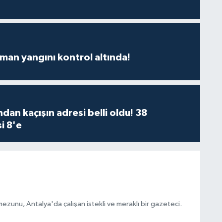
man yangını kontrol altında!
dan kaçışın adresi belli oldu! 38
i 8'e
ezunu, Antalya'da çalışan istekli ve meraklı bir gazeteci.