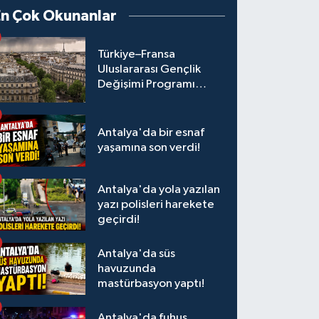
En Çok Okunanlar
Türkiye–Fransa
Uluslararası Gençlik
Değişimi Programı
Başvuruları Başladı
Antalya'da bir esnaf
yaşamına son verdi!
Antalya'da yola yazılan
yazı polisleri harekete
geçirdi!
Antalya'da süs
havuzunda
mastürbasyon yaptı!
Antalya'da fuhuş