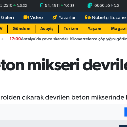
55,2510
64,4811
6660.55
%
0.32
%
0.38
%
0
 Galeri
Video
Yazarlar
Nöbetçi Eczane
TV
Gündem
Asayiş
Turizm
Yaşam
Magazi
Antalya’da çevre skandalı: Kilometrelerce çöp yığını görüntülendi
on mikseri devrild
rolden çıkarak devrilen beton mikserinde b