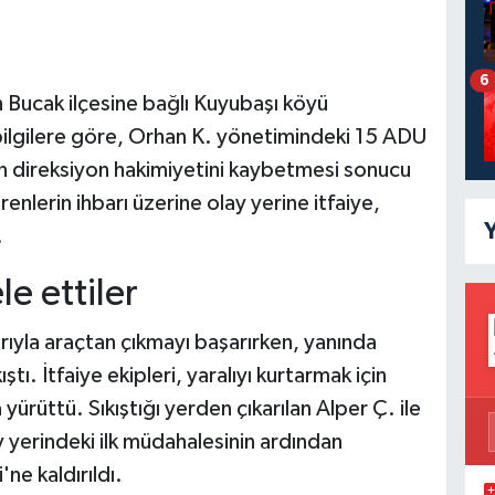
6
n Bucak ilçesine bağlı Kuyubaşı köyü
bilgilere göre, Orhan K. yönetimindeki 15 ADU
n direksiyon hakimiyetini kaybetmesi sonucu
enlerin ihbarı üzerine olay yerine itfaiye,
Y
.
e ettiler
ıyla araçtan çıkmayı başarırken, yanında
ı. İtfaiye ekipleri, yaralıyı kurtarmak için
ürüttü. Sıkıştığı yerden çıkarılan Alper Ç. ile
y yerindeki ilk müdahalesinin ardından
ne kaldırıldı.