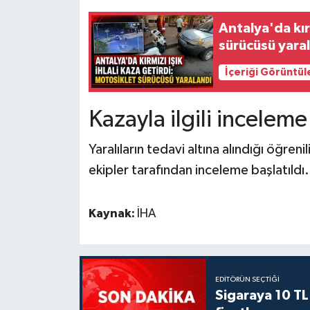
Antalya'da kırm
sürücüsü yara
İçeriği Görüntül
Kazayla ilgili inceleme
Yaralıların tedavi altına alındığı öğreni
ekipler tarafından inceleme başlatıldı.
Kaynak:
İHA
EDITÖRÜN SEÇTIĞI
Sigaraya 10 TL