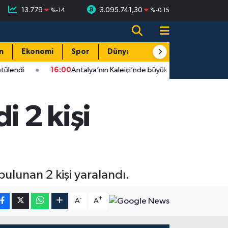
13.779
3.095.741,30
%
-14
%
-0.15
n
Ekonomi
Spor
Dünya
Resmi Reklamlar
16:00
Antalya’nın Kaleiçi’nde büyük dönüşüm: Gündüz sessizlik, gec
i 2 kişi
ulunan 2 kişi yaralandı.
-
+
A
A