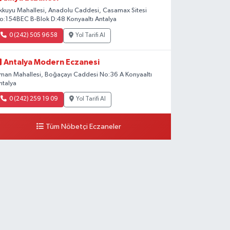
kkuyu Mahallesi, Anadolu Caddesi, Casamax Sitesi
o:154BEC B-Blok D:48 Konyaaltı Antalya
0 (242) 505 96 58
Yol Tarifi Al
Antalya Modern Eczanesi
iman Mahallesi, Boğaçayı Caddesi No:36 A Konyaaltı
ntalya
0 (242) 259 19 09
Yol Tarifi Al
Tüm Nöbetçi Eczaneler