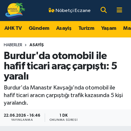
Nöbetçi Eczane
AHK TV
Antalya Nöbetçi Eczaneler
AHK TV
Gündem
Asayiş
Turizm
Yaşam
Ma
Gündem
Antalya Hava Durumu
HABERLER
ASAYIŞ
Asayiş
Antalya Namaz Vakitleri
Burdur'da otomobil ile
hafif ticari araç çarpıştı: 5
Turizm
Antalya Trafik Yoğunluk Haritası
yaralı
Yaşam
Süper Lig Puan Durumu ve Fikstür
Burdur'da Manastır Kavşağı'nda otomobil ile
hafif ticari aracın çarpıştığı trafik kazasında 5 kişi
Magazin
Tüm Manşetler
yaralandı.
Ekonomi
Son Dakika Haberleri
22.06.2026 - 16:46
1 DK
YAYINLANMA
OKUNMA SÜRESI
Spor
Haber Arşivi