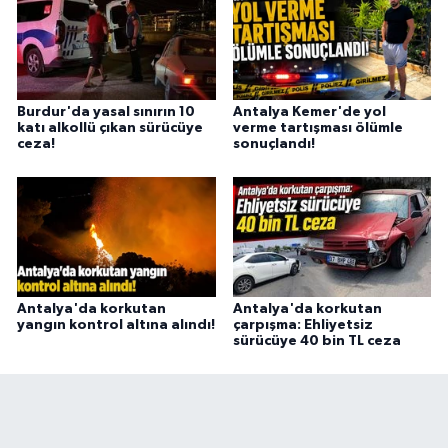
Burdur'da yasal sınırın 10
Antalya Kemer'de yol
katı alkollü çıkan sürücüye
verme tartışması ölümle
ceza!
sonuçlandı!
Antalya'da korkutan
Antalya'da korkutan
yangın kontrol altına alındı!
çarpışma: Ehliyetsiz
sürücüye 40 bin TL ceza