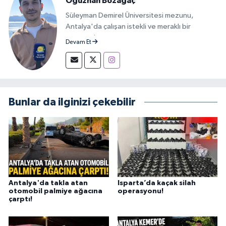
Oğuzhan Bozağaç
Süleyman Demirel Üniversitesi mezunu,
Antalya'da çalışan istekli ve meraklı bir
gazeteci.
Devam Et
Bunlar da ilginizi çekebilir
Antalya'da takla atan
Isparta’da kaçak silah
otomobil palmiye ağacına
operasyonu!
çarptı!