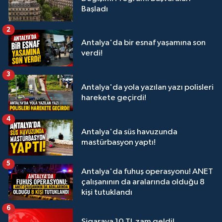
Başladı
2
Antalya'da bir esnaf yaşamına son
verdi!
3
Antalya'da yola yazılan yazı polisleri
harekete geçirdi!
4
Antalya'da süs havuzunda
mastürbasyon yaptı!
5
Antalya'da fuhuş operasyonu! ANET
çalışanının da aralarında olduğu 8
kişi tutuklandı
6
Sigaraya 10 TL zam geldi!