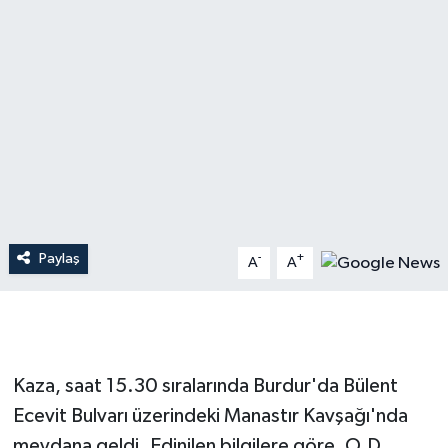
Dünya
Resmi Reklamlar
Paylaş
-
+
A
A
Kaza, saat 15.30 sıralarında Burdur'da Bülent
Ecevit Bulvarı üzerindeki Manastır Kavşağı'nda
meydana geldi. Edinilen bilgilere göre, O.D.