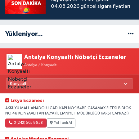
04.08.2026 güncel sigara fiyatları
Yükleniyor...
Antalya Konyaaltı Nöbetçi Eczaneler
Antalya / Konyaaltı
Likya Eczanesi
AKKUYU MAH. ANADOLU CAD. KAPI NO:154BE CASAMAX SİTESİ B BLOK
NO:48 KONYAALTI ANTALYA (İL EMNİYET MÜDÜRLÜĞÜ KARŞI ÇAPRAZI)
0 (242) 505 96 58
Yol Tarifi Al