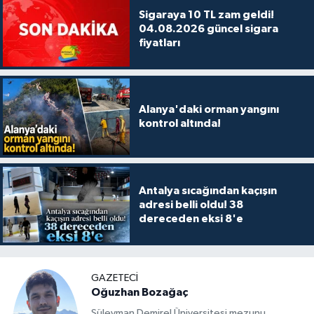
Sigaraya 10 TL zam geldi!
04.08.2026 güncel sigara
fiyatları
Alanya'daki orman yangını
kontrol altında!
Antalya sıcağından kaçışın
adresi belli oldu! 38
dereceden eksi 8'e
GAZETECİ
Oğuzhan Bozağaç
Süleyman Demirel Üniversitesi mezunu,