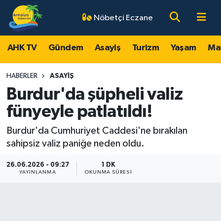
Nöbetçi Eczane
AHK TV
Antalya Nöbetçi Eczaneler
AHK TV
Gündem
Asayiş
Turizm
Yaşam
Ma
Gündem
Antalya Hava Durumu
HABERLER
ASAYIŞ
Asayiş
Antalya Namaz Vakitleri
Burdur'da şüpheli valiz
fünyeyle patlatıldı!
Turizm
Antalya Trafik Yoğunluk Haritası
Burdur'da Cumhuriyet Caddesi'ne bırakılan
Yaşam
Süper Lig Puan Durumu ve Fikstür
sahipsiz valiz paniğe neden oldu.
Magazin
Tüm Manşetler
26.06.2026 - 09:27
1 DK
YAYINLANMA
OKUNMA SÜRESI
Ekonomi
Son Dakika Haberleri
Spor
Haber Arşivi