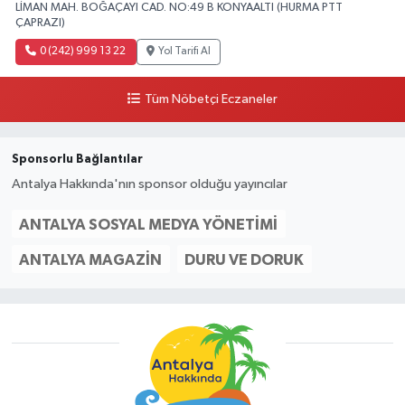
LİMAN MAH. BOĞAÇAYI CAD. NO:49 B KONYAALTI (HURMA PTT
ÇAPRAZI)
0 (242) 999 13 22
Yol Tarifi Al
Tüm Nöbetçi Eczaneler
Sponsorlu Bağlantılar
Antalya Hakkında'nın sponsor olduğu yayıncılar
ANTALYA SOSYAL MEDYA YÖNETIMI
ANTALYA MAGAZIN
DURU VE DORUK