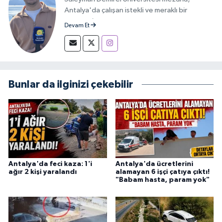
Antalya'da çalışan istekli ve meraklı bir
gazeteci.
Devam Et
Bunlar da ilginizi çekebilir
Antalya'da feci kaza: 1'i
Antalya'da ücretlerini
ağır 2 kişi yaralandı
alamayan 6 işçi çatıya çıktı!
"Babam hasta, param yok"