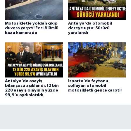
Motosikletle yoldan çıkıp
Antalya'da otomobil
duvara çarptı! Feci ölümlü
dereye uçtu: Sürücü
kaza kamerada
yaralandı
Antalya'da asayiş
Isparta'da faytonu
bilançosu açıklandı: 12 bin
sollayan otomobil
228 asayiş olayının yüzde
motosikletli gence çarptı!
99,9'u aydınlatıldı