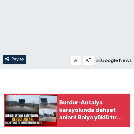
Dünya
Resmi Reklamlar
Paylaş
-
+
A
A
Burdur-Antalya
karayolunda dehşet
anları! Balya yüklü tır
trafiği birbirine kattı