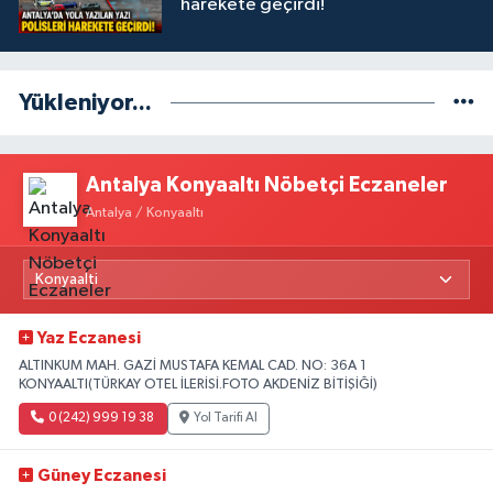
harekete geçirdi!
Yükleniyor...
Antalya Konyaaltı Nöbetçi Eczaneler
Antalya / Konyaaltı
Yaz Eczanesi
ALTINKUM MAH. GAZİ MUSTAFA KEMAL CAD. NO: 36A 1
KONYAALTI(TÜRKAY OTEL İLERİSİ.FOTO AKDENİZ BİTİŞİĞİ)
0 (242) 999 19 38
Yol Tarifi Al
Güney Eczanesi