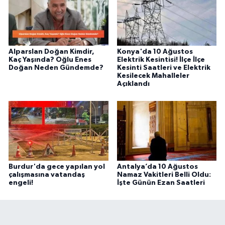
Alparslan Doğan Kimdir,
Konya'da 10 Ağustos
Kaç Yaşında? Oğlu Enes
Elektrik Kesintisi! İlçe İlçe
Doğan Neden Gündemde?
Kesinti Saatleri ve Elektrik
Kesilecek Mahalleler
Açıklandı
Burdur'da gece yapılan yol
Antalya’da 10 Ağustos
çalışmasına vatandaş
Namaz Vakitleri Belli Oldu:
engeli!
İşte Günün Ezan Saatleri