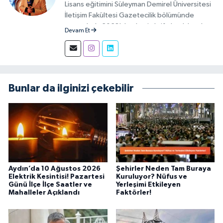
Lisans eğitimini Süleyman Demirel Üniversitesi
İletişim Fakültesi Gazetecilik bölümünde
tamamladı. 2023'den beri aktif olarak basılı,
Devam Et
görsel ve sosyal mecralarda haber üretim
aşamalarında muhabir ve editör olarak görev
alıyor.
Bunlar da ilginizi çekebilir
Aydın’da 10 Ağustos 2026
Şehirler Neden Tam Buraya
Elektrik Kesintisi! Pazartesi
Kuruluyor? Nüfus ve
Günü İlçe İlçe Saatler ve
Yerleşimi Etkileyen
Mahalleler Açıklandı
Faktörler!