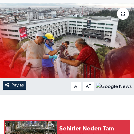
Dünya
Resmi Reklamlar
Paylaş
-
+
A
A
Şehirler Neden Tam