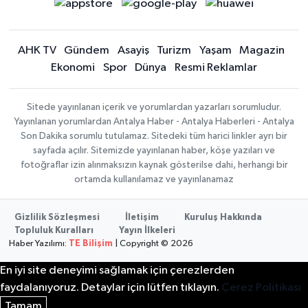
AHK TV
Gündem
Asayiş
Turizm
Yaşam
Magazin
Ekonomi
Spor
Dünya
Resmi Reklamlar
Sitede yayınlanan içerik ve yorumlardan yazarları sorumludur.
Yayınlanan yorumlardan Antalya Haber - Antalya Haberleri - Antalya
Son Dakika sorumlu tutulamaz. Sitedeki tüm harici linkler ayrı bir
sayfada açılır. Sitemizde yayınlanan haber, köşe yazıları ve
fotoğraflar izin alınmaksızın kaynak gösterilse dahi, herhangi bir
ortamda kullanılamaz ve yayınlanamaz
Gizlilik Sözleşmesi
İletişim
Kuruluş Hakkında
Topluluk Kuralları
Yayın İlkeleri
Haber Yazılımı:
TE Bilişim
| Copyright © 2026
En iyi site deneyimi sağlamak için çerezlerden
faydalanıyoruz. Detaylar için lütfen tıklayın.
Çerez Politikası
Tamam