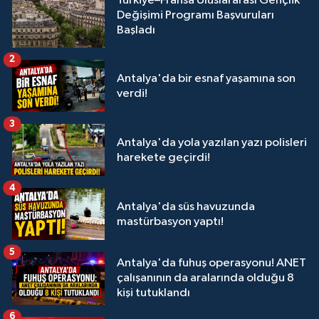
Türkiye–Fransa Uluslararası Gençlik
Değişimi Programı Başvuruları
Başladı
2
Antalya'da bir esnaf yaşamına son
verdi!
3
Antalya'da yola yazılan yazı polisleri
harekete geçirdi!
4
Antalya'da süs havuzunda
mastürbasyon yaptı!
5
Antalya'da fuhuş operasyonu! ANET
çalışanının da aralarında olduğu 8
kişi tutuklandı
6