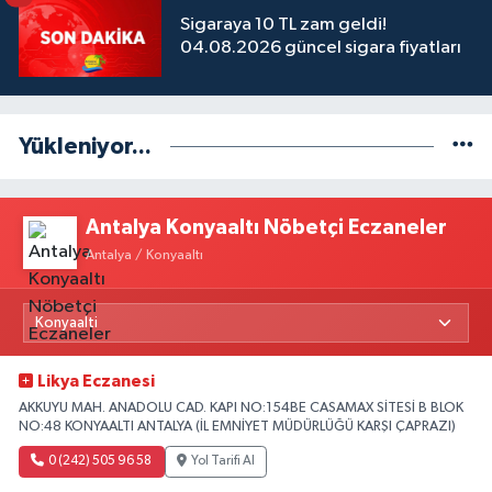
Sigaraya 10 TL zam geldi!
04.08.2026 güncel sigara fiyatları
Yükleniyor...
Antalya Konyaaltı Nöbetçi Eczaneler
Antalya / Konyaaltı
Likya Eczanesi
AKKUYU MAH. ANADOLU CAD. KAPI NO:154BE CASAMAX SİTESİ B BLOK
NO:48 KONYAALTI ANTALYA (İL EMNİYET MÜDÜRLÜĞÜ KARŞI ÇAPRAZI)
0 (242) 505 96 58
Yol Tarifi Al