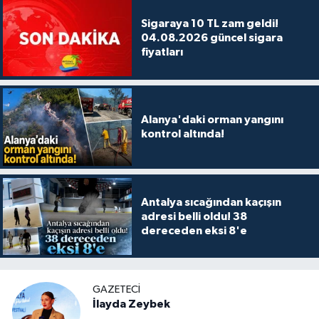
Sigaraya 10 TL zam geldi!
04.08.2026 güncel sigara
fiyatları
Alanya'daki orman yangını
kontrol altında!
Antalya sıcağından kaçışın
adresi belli oldu! 38
dereceden eksi 8'e
GAZETECI
İlayda Zeybek