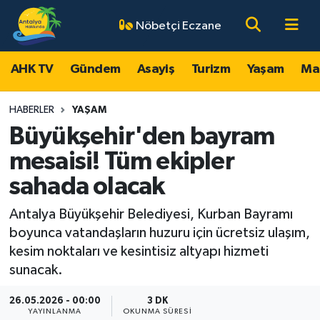
Nöbetçi Eczane
AHK TV
Antalya Nöbetçi Eczaneler
AHK TV
Gündem
Asayiş
Turizm
Yaşam
Ma
Gündem
Antalya Hava Durumu
HABERLER
YAŞAM
Asayiş
Antalya Namaz Vakitleri
Büyükşehir'den bayram
mesaisi! Tüm ekipler
Turizm
Antalya Trafik Yoğunluk Haritası
sahada olacak
Yaşam
Süper Lig Puan Durumu ve Fikstür
Antalya Büyükşehir Belediyesi, Kurban Bayramı
boyunca vatandaşların huzuru için ücretsiz ulaşım,
Magazin
Tüm Manşetler
kesim noktaları ve kesintisiz altyapı hizmeti
sunacak.
Ekonomi
Son Dakika Haberleri
26.05.2026 - 00:00
3 DK
Spor
Haber Arşivi
YAYINLANMA
OKUNMA SÜRESI