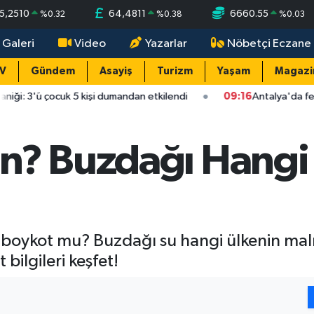
5,2510
64,4811
6660.55
%
0.32
%
0.38
%
0.03
 Galeri
Video
Yazarlar
Nöbetçi Eczane
TV
Gündem
Asayiş
Turizm
Yaşam
Magazi
çocuk 5 kişi dumandan etkilendi
09:16
Antalya'da feci kaza: Ba
n? Buzdağı Hangi
boykot mu? Buzdağı su hangi ülkenin malı, İ
bilgileri keşfet!