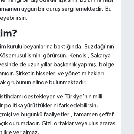
e herhangi bir dış odakla ilişkisinin bulunmaması
amamen uygun bir duruş sergilemektedir. Bu
eyebilirsin.
Kim?
etim kurulu beyanlarına baktığında, Buzdağı'nın
 Kösemusul ismini görürsün. Kendisi, Sakarya
esinde de uzun yıllar başkanlık yapmış, bölge
nıdır. Şirketin hisseleri ve yönetim hakları
tak grubunun elinde bulunmaktadır.
 istihdamı destekleyen ve Türkiye'nin milli
politika yürüttüklerini fark edebilirsin.
geçmişi ve bugünkü faaliyetleri, tamamen şeffaf
ık durumdadır. Gizli ortaklar veya uluslararası
nlikle yer almaz.