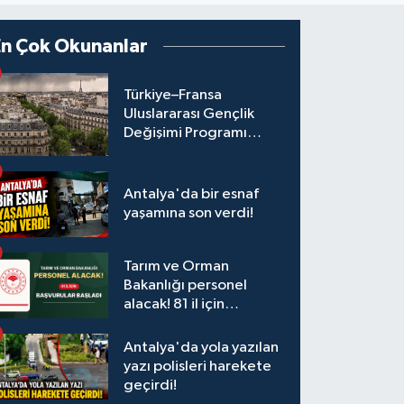
En Çok Okunanlar
Türkiye–Fransa
Uluslararası Gençlik
Değişimi Programı
Başvuruları Başladı
Antalya'da bir esnaf
yaşamına son verdi!
Tarım ve Orman
Bakanlığı personel
alacak! 81 il için
başvurular başladı
Antalya'da yola yazılan
yazı polisleri harekete
geçirdi!