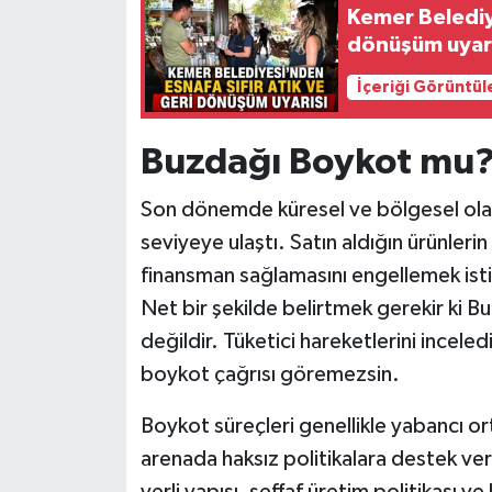
Kemer Belediye
dönüşüm uyarı
İçeriği Görüntül
Buzdağı Boykot mu
Son dönemde küresel ve bölgesel olayl
seviyeye ulaştı. Satın aldığın ürünleri
finansman sağlamasını engellemek istiy
Net bir şekilde belirtmek gerekir ki B
değildir. Tüketici hareketlerini incele
boykot çağrısı göremezsin.
Boykot süreçleri genellikle yabancı ort
arenada haksız politikalara destek ver