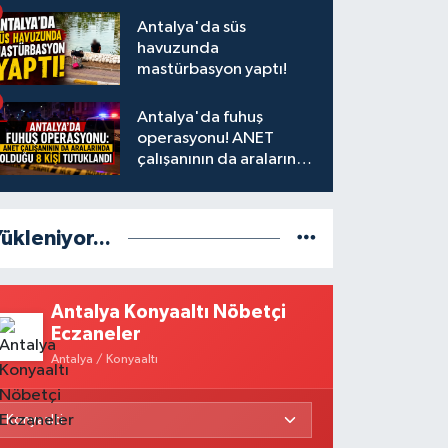
Antalya'da süs
havuzunda
mastürbasyon yaptı!
Antalya'da fuhuş
operasyonu! ANET
çalışanının da aralarında
olduğu 8 kişi tutuklandı
ükleniyor...
Antalya Konyaaltı Nöbetçi
Eczaneler
Antalya / Konyaaltı