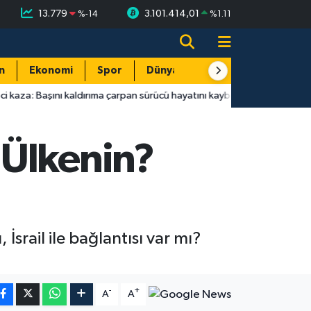
13.779
3.101.414,01
%
-14
%
1.11
n
Ekonomi
Spor
Dünya
Resmi Reklamlar
şını kaldırıma çarpan sürücü hayatını kaybetti
09:00
Antalya g
 Ülkenin?
srail ile bağlantısı var mı?
-
+
A
A