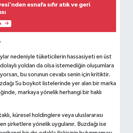
si'nden esnafa sıfır atık ve geri
sı
e
?
ar nedeniyle tüketicilerin hassasiyeti en üst
n dolaylı yoldan da olsa istemediğin oluşumlara
orsan, bu sorunun cevabı senin için kritiktir.
uzdağı Su boykot listelerinde yer alan bir marka
diğinde, markaya yönelik herhangi bir haklı
aklı, küresel holdinglere veya uluslararası
en şirketlere yönelik uygulanır. Buzdağı ise