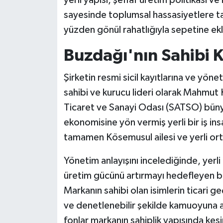
yerli yapısı, şeffaf üretim politikası v
sayesinde toplumsal hassasiyetlere t
yüzden gönül rahatlığıyla sepetine ekl
Buzdağı'nın Sahibi 
Şirketin resmi sicil kayıtlarına ve yön
sahibi ve kurucu lideri olarak Mahmut
Ticaret ve Sanayi Odası (SATSO) büny
ekonomisine yön vermiş yerli bir iş insa
tamamen Kösemusul ailesi ve yerli or
Yönetim anlayışını incelediğinde, yerli
üretim gücünü artırmayı hedefleyen bir 
Markanın sahibi olan isimlerin ticari 
ve denetlenebilir şekilde kamuoyuna aç
fonlar markanın sahiplik yapısında kesi