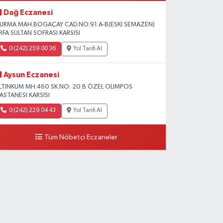
Dağ Eczanesi
URMA MAH.BOGAÇAY CAD.NO:91 A-B(ESKI SEMAZEN)
RFA SULTAN SOFRASI KARSISI
0 (242) 259 00 36
Yol Tarifi Al
Aysun Eczanesi
LTINKUM MH.460 SK.NO: 20 B ÖZEL OLIMPOS
ASTANESI KARSISI
0 (242) 229 04 43
Yol Tarifi Al
Tüm Nöbetçi Eczaneler