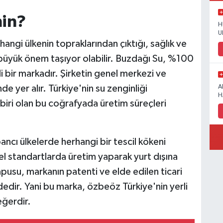
nin?
H
U
hangi ülkenin topraklarından çıktığı, sağlık ve
n büyük önem taşıyor olabilir. Buzdağı Su, %100
i bir markadır. Şirketin genel merkezi ve
nde yer alır. Türkiye'nin su zenginliği
A
H
biri olan bu coğrafyada üretim süreçleri
ancı ülkelerde herhangi bir tescil kökeni
l standartlarda üretim yaparak yurt dışına
apusu, markanın patenti ve elde edilen ticari
ndedir. Yani bu marka, özbeöz Türkiye'nin yerli
eğerdir.