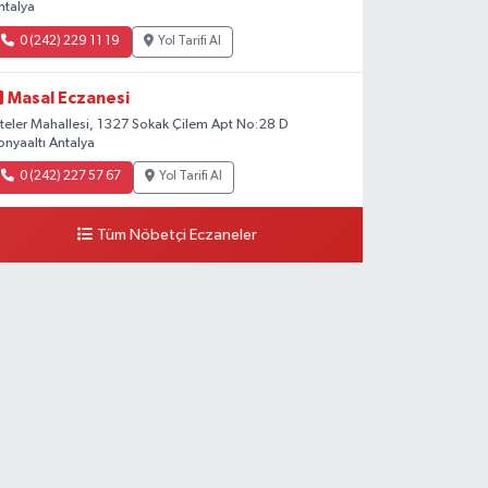
ntalya
0 (242) 229 11 19
Yol Tarifi Al
Masal Eczanesi
iteler Mahallesi, 1327 Sokak Çilem Apt No:28 D
onyaaltı Antalya
0 (242) 227 57 67
Yol Tarifi Al
Tüm Nöbetçi Eczaneler