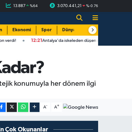
13.887
3.070.441,21
%
64
%
-0.76
n
Ekonomi
Spor
Dünya
Resmi Reklamlar
12:21
Antalya'da iskeleden düşen işçi hayatını kaybetti!
12
Kadar?
tejik konumuyla her dönem ilgi
-
+
A
A
En Çok Okunanlar