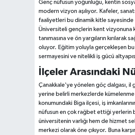
Genç nüfusun yoğunluğu, kentin sosyal
modern vizyon aşılıyor. Kafeler, sanatsa
faaliyetleri bu dinamik kitle sayesinde
Üniversiteli gençlerin kent vizyonuna kat
tanımasına ve ön yargıların kırılarak sa
oluyor. Eğitim yoluyla gerçekleşen bu 
sermayesini ve nitelikli iş gücü altyap
İlçeler Arasındaki N
Çanakkale'ye yönelen göç dalgası, il
yerine belirli merkezlerde kümelenme eğ
konumundaki Biga ilçesi, iş imkanlarını
nüfusun en çok rağbet ettiği yerlerin 
üniversitenin varlığı hem de hizmet se
merkezi olarak öne çıkıyor. Buna karşın