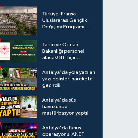
Türkiye–Fransa
Uluslararası Gençlik
Değişimi Programı
Başvuruları Başladı
Tarım ve Orman
Bakanlığı personel
alacak! 81 il için
başvurular başladı
Antalya'da yola yazılan
yazı polisleri harekete
geçirdi!
Antalya'da süs
havuzunda
mastürbasyon yaptı!
Antalya'da fuhuş
operasyonu! ANET