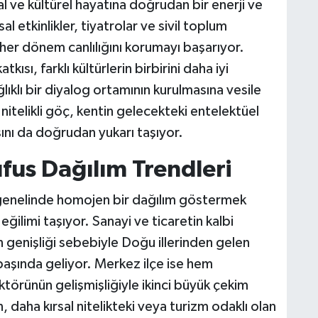
 ve kültürel hayatına doğrudan bir enerji ve
l etkinlikler, tiyatrolar ve sivil toplum
 her dönem canlılığını korumayı başarıyor.
kısı, farklı kültürlerin birbirini daha iyi
ğlıklı bir diyalog ortamının kurulmasına vesile
nitelikli göç, kentin gelecekteki entelektüel
ısını da doğrudan yukarı taşıyor.
üfus Dağılım Trendleri
 genelinde homojen bir dağılım göstermek
ilimi taşıyor. Sanayi ve ticaretin kalbi
n genişliği sebebiyle Doğu illerinden gelen
başında geliyor. Merkez ilçe ise hem
ktörünün gelişmişliğiyle ikinci büyük çekim
, daha kırsal nitelikteki veya turizm odaklı olan