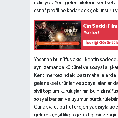
ediniyor. Yeni gelen ailelerin kentsel
esnaf profiline kadar pek çok unsuru y
Çin Seddi Film
Yerler!
İçeriği Görüntül
Yaşanan bu nüfus akışı, kentin sadece 
aynı zamanda kültürel ve sosyal alışka
Kent merkezindeki bazı mahallelerde Do
geleneksel ürünler ve sosyal alanlar d
sivil toplum kuruluşlarının bu hızlı nü
sosyal barışın ve uyumun sürdürülebilm
Çanakkale, bu heterojen yapısıyla adet
gelerek çeşitliliğin getirdiği bir zengi