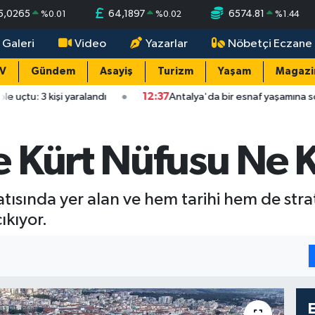
5,0265
64,1897
6574.81
%
0.01
%
0.02
%
1.44
 Galeri
Video
Yazarlar
Nöbetçi Eczane
TV
Gündem
Asayiş
Turizm
Yaşam
Magazi
i yaralandı
12:37
Antalya'da bir esnaf yaşamına son verdi!
 Kürt Nüfusu Ne 
tısında yer alan ve hem tarihi hem de stra
ıkıyor.