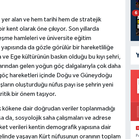
6
yer alan ve hem tarihi hem de stratejik
r kent olarak öne çıkıyor. Son yıllarda
şme hamleleri ve üniversite eğitim
 yapısında da gözle görülür bir hareketliliğe
Y
 ve Ege kültürünün baskın olduğu bu kıyı şehri,
alarından gelen yoğun göç dalgalarıyla çok daha
 göç hareketleri içinde Doğu ve Güneydoğu
arın oluşturduğu nüfus payı ise şehrin yeni
tik bir önem taşıyor.
k kökene dair doğrudan veriler toplanmadığı
a da, sosyolojik saha çalışmaları ve adrese
et verileri kentin demografik yapısına dair
elinde yaşayan Kürt nüfusunun oranının toplam
P