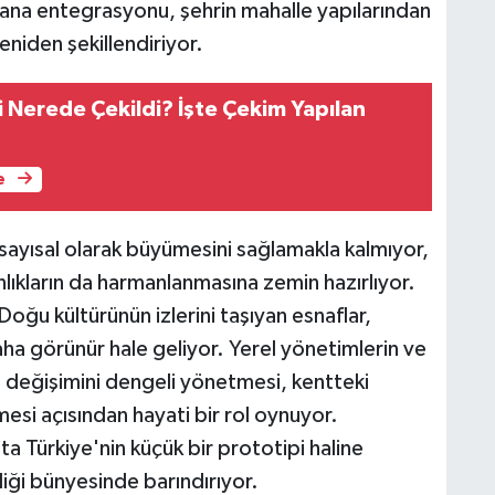
 alana entegrasyonu, şehrin mahalle yapılarından
eniden şekillendiriyor.
i Nerede Çekildi? İşte Çekim Yapılan
e
sayısal olarak büyümesini sağlamakla kalmıyor,
nlıkların da harmanlanmasına zemin hazırlıyor.
ğu kültürünün izlerini taşıyan esnaflar,
aha görünür hale geliyor. Yerel yönetimlerin ve
fus değişimini dengeli yönetmesi, kentteki
esi açısından hayati bir rol oynuyor.
a Türkiye'nin küçük bir prototipi haline
nliği bünyesinde barındırıyor.