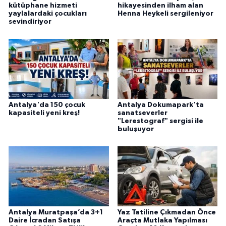
kütüphane hizmeti
hikayesinden ilham alan
yaylalardaki çocukları
Henna Heykeli sergileniyor
sevindiriyor
Antalya'da 150 çocuk
Antalya Dokumapark'ta
kapasiteli yeni kreş!
sanatseverler
"Lerestograf" sergisi ile
buluşuyor
Antalya Muratpaşa’da 3+1
Yaz Tatiline Çıkmadan Önce
Daire İcradan Satışa
Araçta Mutlaka Yapılması