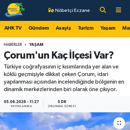
Nöbetçi Eczane
AHK TV
Antalya Nöbetçi Eczaneler
AHK TV
Gündem
Asayiş
Turizm
Yaşam
Ma
Gündem
Antalya Hava Durumu
HABERLER
YAŞAM
Asayiş
Antalya Namaz Vakitleri
Çorum'un Kaç İlçesi Var?
Türkiye coğrafyasının iç kısımlarında yer alan ve
Turizm
Antalya Trafik Yoğunluk Haritası
köklü geçmişiyle dikkat çeken Çorum, idari
Yaşam
Süper Lig Puan Durumu ve Fikstür
yapılanması açısından incelendiğinde bölgenin en
dinamik merkezlerinden biri olarak öne çıkıyor.
Magazin
Tüm Manşetler
05.06.2026 - 11:27
5 DK
YAYINLANMA
OKUNMA SÜRESI
Ekonomi
Son Dakika Haberleri
Spor
Haber Arşivi