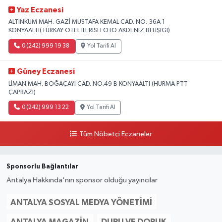
Yaz Eczanesi
ALTINKUM MAH. GAZİ MUSTAFA KEMAL CAD. NO: 36A 1
KONYAALTI(TÜRKAY OTEL İLERİSİ.FOTO AKDENİZ BİTİŞİĞİ)
0 (242) 999 19 38
Yol Tarifi Al
Güney Eczanesi
LİMAN MAH. BOĞAÇAYI CAD. NO:49 B KONYAALTI (HURMA PTT
ÇAPRAZI)
0 (242) 999 13 22
Yol Tarifi Al
Tüm Nöbetçi Eczaneler
Sponsorlu Bağlantılar
Antalya Hakkında'nın sponsor olduğu yayıncılar
ANTALYA SOSYAL MEDYA YÖNETIMI
ANTALYA MAGAZIN
DURU VE DORUK