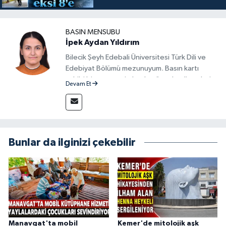
BASIN MENSUBU
İpek Aydan Yıldırım
Bilecik Şeyh Edebali Üniversitesi Türk Dili ve
Edebiyat Bölümü mezunuyum. Basın kartı
sahibi bir gazeteci olarak, güncel gelişmeleri
Devam Et
yakından takip ediyor ve okuyucuları doğru,
güvenilir ve tarafsız bilgilerle buluşturmayı
amaçlıyorum. Habercilik anlayışımda etik
değerlere, araştırmacı bakış açısına ve
objektifliğe büyük önem veriyorum. Çeşitli
Bunlar da ilginizi çekebilir
alanlarda ürettiğim içeriklerle kamuoyuna
fayda sağla
Manavgat'ta mobil
Kemer'de mitolojik aşk