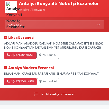
Antalya Konyaaltı Nöbetçi Eczaneler
Antalya / Konyaaltı
Likya Eczanesi
AKKUYU MAH. ANADOLU CAD. KAPI NO:154BE CASAMAX SİTESİ B BLOK
NO:48 KONYAALTI ANTALYA (İL EMNİYET MÜDÜRLÜĞÜ KARŞI ÇAPRAZI)
0 (242) 505 96 58
Yol Tarifi Al
Antalya Modern Eczanesi
LİMAN MAH. KAPALI SALI PAZARI KARŞISI HURMA PTT YANI KONYAALTI
0 (242) 259 19 09
Yol Tarifi Al
Tüm Nöbetçi Eczaneler