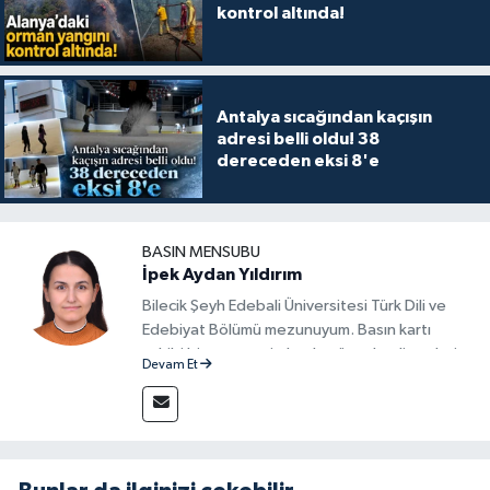
kontrol altında!
Antalya sıcağından kaçışın
adresi belli oldu! 38
dereceden eksi 8'e
BASIN MENSUBU
İpek Aydan Yıldırım
Bilecik Şeyh Edebali Üniversitesi Türk Dili ve
Edebiyat Bölümü mezunuyum. Basın kartı
sahibi bir gazeteci olarak, güncel gelişmeleri
Devam Et
yakından takip ediyor ve okuyucuları doğru,
güvenilir ve tarafsız bilgilerle buluşturmayı
amaçlıyorum. Habercilik anlayışımda etik
değerlere, araştırmacı bakış açısına ve
objektifliğe büyük önem veriyorum. Çeşitli