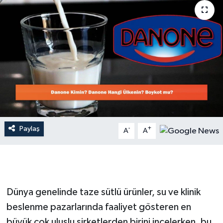
Dünya
Resmi Reklamlar
Paylaş
-
+
A
A
Dünya genelinde taze sütlü ürünler, su ve klinik
beslenme pazarlarında faaliyet gösteren en
büyük çok uluslu şirketlerden birini incelerken, bu