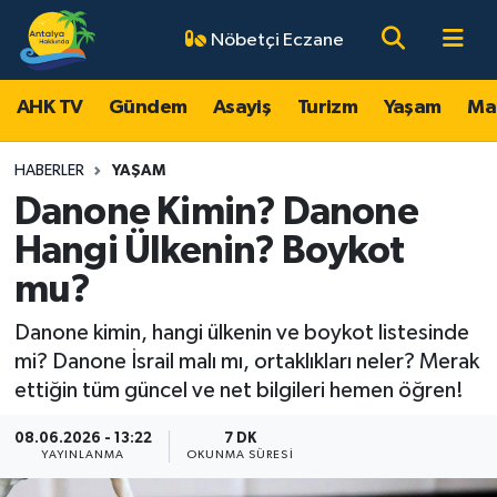
Nöbetçi Eczane
AHK TV
Antalya Nöbetçi Eczaneler
AHK TV
Gündem
Asayiş
Turizm
Yaşam
Ma
Gündem
Antalya Hava Durumu
HABERLER
YAŞAM
Asayiş
Antalya Namaz Vakitleri
Danone Kimin? Danone
Hangi Ülkenin? Boykot
Turizm
Antalya Trafik Yoğunluk Haritası
mu?
Yaşam
Süper Lig Puan Durumu ve Fikstür
Danone kimin, hangi ülkenin ve boykot listesinde
mi? Danone İsrail malı mı, ortaklıkları neler? Merak
Magazin
Tüm Manşetler
ettiğin tüm güncel ve net bilgileri hemen öğren!
Ekonomi
Son Dakika Haberleri
08.06.2026 - 13:22
7 DK
YAYINLANMA
OKUNMA SÜRESI
Spor
Haber Arşivi