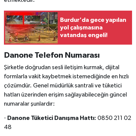
etmektedir.
Burdur'da gece yapılan
yol çalışmasına
vatandaş engeli!
Danone Telefon Numarası
Şirketle doğrudan sesli iletişim kurmak, dijital
formlarla vakit kaybetmek istemediğinde en hızlı
çözümdür. Genel müdürlük santrali ve tüketici
hatları üzerinden erişim sağlayabileceğin güncel
numaralar şunlardır:
·
Danone Tüketici Danışma Hattı:
0850 211 02
48