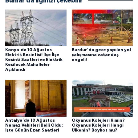
Bunlar da ilginizi çekebilir
alanlarda ürettiğim içeriklerle kamuoyuna
fayda sağla
Konya'da 10 Ağustos
Burdur'da gece yapılan yol
Elektrik Kesintisi! İlçe İlçe
çalışmasına vatandaş
Kesinti Saatleri ve Elektrik
engeli!
Kesilecek Mahalleler
Açıklandı
Antalya’da 10 Ağustos
Okyanus Kolejleri Kimin?
Namaz Vakitleri Belli Oldu:
Okyanus Kolejleri Hangi
İşte Günün Ezan Saatleri
Ülkenin? Boykot mu?