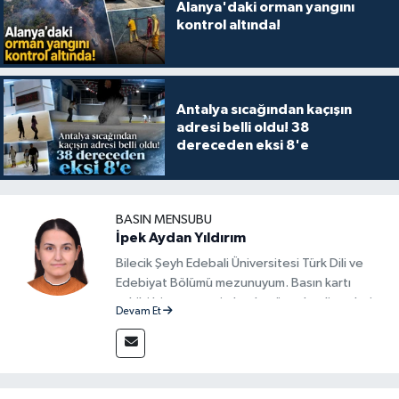
Alanya'daki orman yangını
kontrol altında!
Antalya sıcağından kaçışın
adresi belli oldu! 38
dereceden eksi 8'e
BASIN MENSUBU
İpek Aydan Yıldırım
Bilecik Şeyh Edebali Üniversitesi Türk Dili ve
Edebiyat Bölümü mezunuyum. Basın kartı
sahibi bir gazeteci olarak, güncel gelişmeleri
Devam Et
yakından takip ediyor ve okuyucuları doğru,
güvenilir ve tarafsız bilgilerle buluşturmayı
amaçlıyorum. Habercilik anlayışımda etik
değerlere, araştırmacı bakış açısına ve