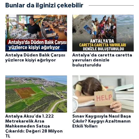
objektifliğe büyük önem veriyorum. Çeşitli
Bunlar da ilginizi çekebilir
alanlarda ürettiğim içeriklerle kamuoyuna
fayda sağla
Antalya Düden Balık Çarşısı
Antalya’da caretta caretta
yüzlerce kişiyi ağırlıyor
yavruları denizle
buluşturuldu
Antalya Aksu’da 1.222
Sınav Kaygısıyla Nasıl Başa
Metrekarelik Arsa
Çıkılır? Kaygıyı Azaltmanın
Mahkemeden Satışa
Etkili Yolları
Çıkarıldı: Değeri 28 Milyon
TL