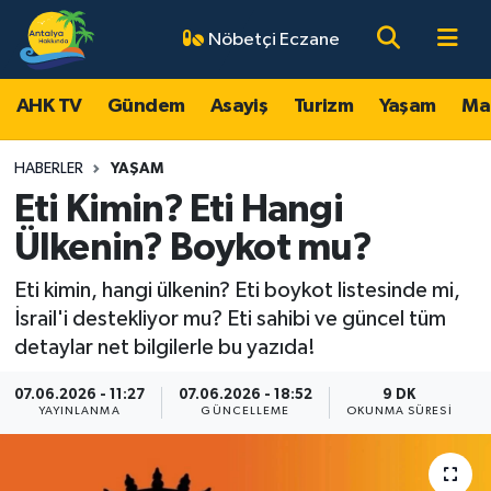
Nöbetçi Eczane
AHK TV
Antalya Nöbetçi Eczaneler
AHK TV
Gündem
Asayiş
Turizm
Yaşam
Ma
Gündem
Antalya Hava Durumu
HABERLER
YAŞAM
Asayiş
Antalya Namaz Vakitleri
Eti Kimin? Eti Hangi
Ülkenin? Boykot mu?
Turizm
Antalya Trafik Yoğunluk Haritası
Eti kimin, hangi ülkenin? Eti boykot listesinde mi,
Yaşam
Süper Lig Puan Durumu ve Fikstür
İsrail'i destekliyor mu? Eti sahibi ve güncel tüm
detaylar net bilgilerle bu yazıda!
Magazin
Tüm Manşetler
07.06.2026 - 11:27
07.06.2026 - 18:52
9 DK
YAYINLANMA
GÜNCELLEME
OKUNMA SÜRESI
Ekonomi
Son Dakika Haberleri
Spor
Haber Arşivi