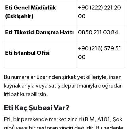
Eti Genel Müdürlük
+90 (222) 221 20
(Eskişehir)
00
Eti Tüketici Danışma Hattı
0850 211 03 84
+90 (216) 579 51
Eti İstanbul Ofisi
00
Bu numaralar üzerinden şirket yetkilileriyle, insan
kaynaklarıyla veya satış departmanıyla doğrudan
irtibat kurabilirsin.
Eti Kaç Şubesi Var?
Eti, bir perakende market zinciri (BİM, A101, Şok
gibi) veya bir restoran zinciri değildir. Bu nedenle