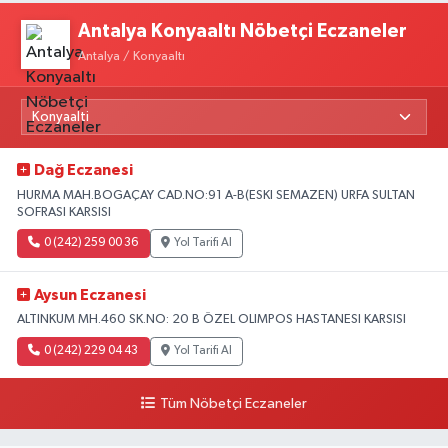
Antalya Konyaaltı Nöbetçi Eczaneler
Antalya / Konyaaltı
Dağ Eczanesi
HURMA MAH.BOGAÇAY CAD.NO:91 A-B(ESKI SEMAZEN) URFA SULTAN
SOFRASI KARSISI
0 (242) 259 00 36
Yol Tarifi Al
Aysun Eczanesi
ALTINKUM MH.460 SK.NO: 20 B ÖZEL OLIMPOS HASTANESI KARSISI
0 (242) 229 04 43
Yol Tarifi Al
Tüm Nöbetçi Eczaneler