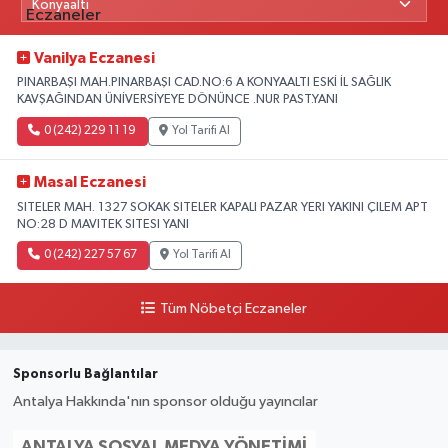
Vanilya Eczanesi
PINARBAŞI MAH.PINARBAŞI CAD.NO:6 A KONYAALTI ESKİ İL SAĞLIK
KAVŞAĞINDAN ÜNİVERSİYEYE DÖNÜNCE .NUR PAST.YANI
0 (242) 229 11 19
Yol Tarifi Al
Masal Eczanesi
SITELER MAH. 1327 SOKAK SITELER KAPALI PAZAR YERI YAKINI ÇILEM APT
NO:28 D MAVITEK SITESI YANI
0 (242) 227 57 67
Yol Tarifi Al
Tüm Nöbetçi Eczaneler
Sponsorlu Bağlantılar
Antalya Hakkında'nın sponsor olduğu yayıncılar
ANTALYA SOSYAL MEDYA YÖNETIMI