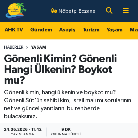
Nöbetçi Eczane
AHK TV
Antalya Nöbetçi Eczaneler
AHK TV
Gündem
Asayiş
Turizm
Yaşam
Ma
Gündem
Antalya Hava Durumu
HABERLER
YAŞAM
Asayiş
Antalya Namaz Vakitleri
Gönenli Kimin? Gönenli
Hangi Ülkenin? Boykot
Turizm
Antalya Trafik Yoğunluk Haritası
mu?
Yaşam
Süper Lig Puan Durumu ve Fikstür
Gönenli kimin, hangi ülkenin ve boykot mu?
Gönenli Süt'ün sahibi kim, İsrail malı mı sorularının
Magazin
Tüm Manşetler
net ve güncel yanıtlarını bu rehberde
bulacaksınız.
Ekonomi
Son Dakika Haberleri
24.06.2026 - 11:42
9 DK
Spor
Haber Arşivi
YAYINLANMA
OKUNMA SÜRESI