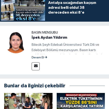
Antalya sıcağından kaçışın
adresi belli oldu! 38
dereceden eksi 8'e
BASIN MENSUBU
İpek Aydan Yıldırım
Bilecik Şeyh Edebali Üniversitesi Türk Dili ve
Edebiyat Bölümü mezunuyum. Basın kartı
sahibi bir gazeteci olarak, güncel gelişmeleri
Devam Et
yakından takip ediyor ve okuyucuları doğru,
güvenilir ve tarafsız bilgilerle buluşturmayı
amaçlıyorum. Habercilik anlayışımda etik
değerlere, araştırmacı bakış açısına ve
objektifliğe büyük önem veriyorum. Çeşitli
Bunlar da ilginizi çekebilir
alanlarda ürettiğim içeriklerle kamuoyuna
fayda sağla