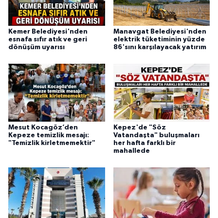
Kemer Belediyesi'nden
Manavgat Belediyesi'nden
esnafa sıfır atık ve geri
elektrik tüketiminin yüzde
dönüşüm uyarısı
86'sını karşılayacak yatırım
Mesut Kocagöz’den
Kepez'de "Söz
Kepeze temizlik mesajı:
Vatandaşta" buluşmaları
"Temizlik kirletmemektir"
her hafta farklı bir
mahallede