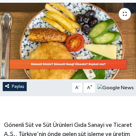
Dünya
Resmi Reklamlar
Paylaş
-
+
A
A
Gönenli Süt ve Süt Ürünleri Gıda Sanayi ve Ticaret
A.Ş., Türkiye'nin önde gelen süt işleme ve üretim