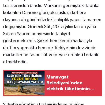
tesislerinden biridir. Markanın geçmişteki fabrika
kökenleri Danone gibi çok uluslu şirketlere
dayansa da günümüzdeki sahiplik yapısı tamamen
değişmiştir. Gönenli Süt, 2015 yılından bu yana
Sözen Yatırım bünyesinde faaliyet
göstermektedir. Şirket hem kendi markasıyla
üretim yapmakta hem de Türkiye'nin dev zincir
marketlerine fason süt ve peynir ürünleri tedarik
etmektedir.
Manavgat
Belediyesi'nden
elektrik tüketiminin
yüzde 86'sını
karşılayacak yatırım
Şirketin yönetim stratejisinde ve büyüme