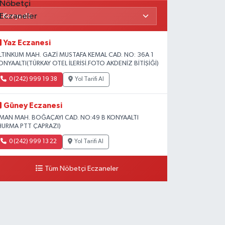
Yaz Eczanesi
LTINKUM MAH. GAZİ MUSTAFA KEMAL CAD. NO: 36A 1
ONYAALTI(TÜRKAY OTEL İLERİSİ.FOTO AKDENİZ BİTİŞİĞİ)
0 (242) 999 19 38
Yol Tarifi Al
Güney Eczanesi
İMAN MAH. BOĞAÇAYI CAD. NO:49 B KONYAALTI
HURMA PTT ÇAPRAZI)
0 (242) 999 13 22
Yol Tarifi Al
Tüm Nöbetçi Eczaneler