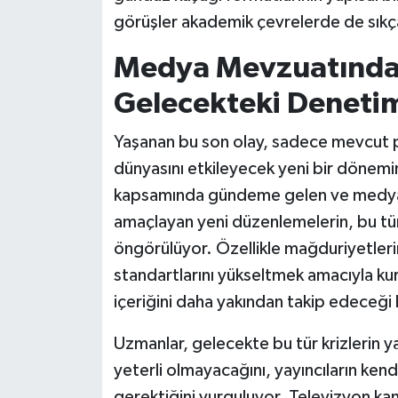
görüşler akademik çevrelerde de sıkça 
Medya Mevzuatındak
Gelecekteki Deneti
Yaşanan bu son olay, sadece mevcut 
dünyasını etkileyecek yeni bir dönemin 
kapsamında gündeme gelen ve medya d
amaçlayan yeni düzenlemelerin, bu tür
öngörülüyor. Özellikle mağduriyetlerin
standartlarını yükseltmek amacıyla ku
içeriğini daha yakından takip edeceği b
Uzmanlar, gelecekte bu tür krizlerin 
yeterli olmayacağını, yayıncıların ken
gerektiğini vurguluyor. Televizyon kanal