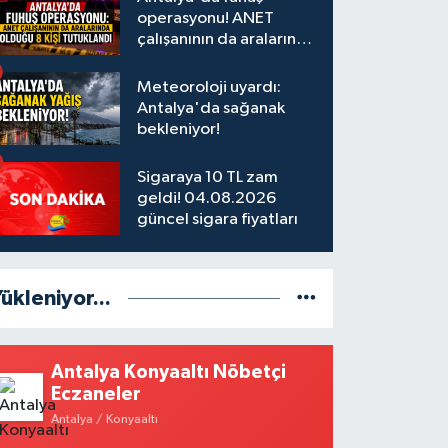
operasyonu! ANET
çalışanının da aralarında
olduğu 8 kişi tutuklandı
Meteoroloji uyardı:
Antalya'da sağanak
bekleniyor!
Sigaraya 10 TL zam
geldi! 04.08.2026
güncel sigara fiyatları
ükleniyor...
Antalya Konyaaltı Nöbetçi
Eczaneler
Antalya / Konyaaltı