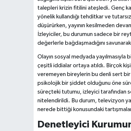
talepleri krizin fitilini ateşledi. Genç
yönelik kullandığı tehditkar ve tutarsı
düşürürken, yayının kesilmeden devam 
İzleyiciler, bu durumun sadece bir reyt
değerlerle bağdaşmadığını savunarak te
Olayın sosyal medyada yayılmasıyla bir
çeşitli iddialar ortaya atıldı. Birçok k
veremeyen bireylerin bu denli sert bi
psikolojik bir şiddet olduğunu öne sü
süreçteki tutumu, izleyici tarafından 
nitelendirildi. Bu durum, televizyon yay
nerede bittiği konusundaki tartışmalar
Denetleyici Kurumun