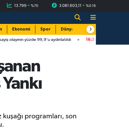
13.799
3.081.603,11
%
70
%
0.16
n
Ekonomi
Spor
Dünya
Resmi Reklamlar
nın yüzde 99,9'u aydınlatıldı
16:34
Isparta'da faytonu sollayan
aşanan
 Yankı
z kuşağı programları, son
u.