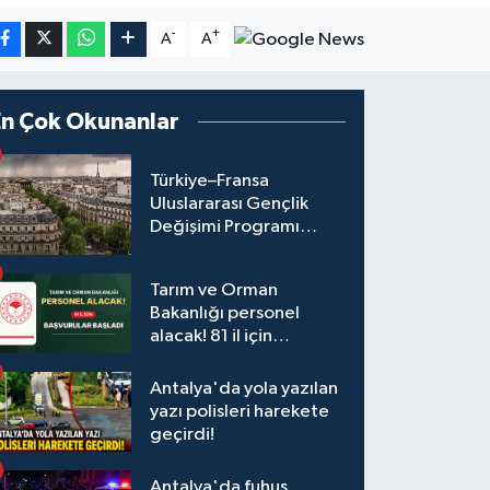
-
+
A
A
En Çok Okunanlar
Türkiye–Fransa
Uluslararası Gençlik
Değişimi Programı
Başvuruları Başladı
Tarım ve Orman
Bakanlığı personel
alacak! 81 il için
başvurular başladı
Antalya'da yola yazılan
yazı polisleri harekete
geçirdi!
Antalya'da fuhuş