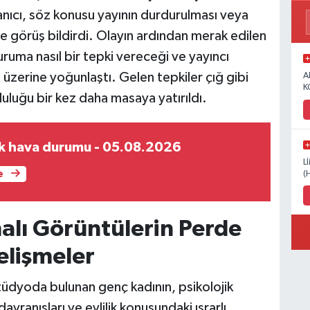
anıcı, söz konusu yayının durdurulması veya
e görüş bildirdi. Olayın ardından merak edilen
duruma nasıl bir tepki vereceği ve yayıncı
üzerine yoğunlaştı. Gelen tepkiler çığ gibi
A
K
luğu bir kez daha masaya yatırıldı.
k hava durumu - 05.08.2026
L
e
(
alı Görüntülerin Perde
elişmeler
tüdyoda bulunan genç kadının, psikolojik
davranışları ve evlilik konusundaki ısrarlı