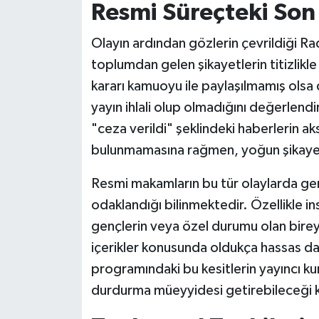
Resmi Süreçteki So
Olayın ardından gözlerin çevrildiği R
toplumdan gelen şikayetlerin titizlikle
kararı kamuoyu ile paylaşılmamış olsa 
yayın ihlali olup olmadığını değerlend
"ceza verildi" şeklindeki haberlerin ak
bulunmamasına rağmen, yoğun şikayetl
Resmi makamların bu tür olaylarda genel
odaklandığı bilinmektedir. Özellikle i
gençlerin veya özel durumu olan bireyl
içerikler konusunda oldukça hassas da
programındaki bu kesitlerin yayıncı ku
durdurma müeyyidesi getirebileceği 