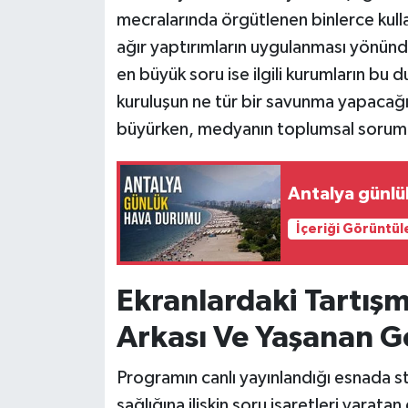
mecralarında örgütlenen binlerce kull
ağır yaptırımların uygulanması yönünd
en büyük soru ise ilgili kurumların bu 
kuruluşun ne tür bir savunma yapacağı 
büyürken, medyanın toplumsal sorumlu
Antalya günlü
İçeriği Görüntül
Ekranlardaki Tartışm
Arkası Ve Yaşanan G
Programın canlı yayınlandığı esnada s
sağlığına ilişkin soru işaretleri yaratan 