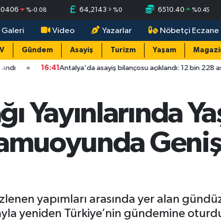
,0406
64,2143
6510.40
%
-0.08
%
0
%
0.45
 Galeri
Video
Yazarlar
Nöbetçi Eczane
TV
Gündem
Asayiş
Turizm
Yaşam
Magazi
16:41
Antalya'da asayiş bilançosu açıklandı: 12 bin 228 asayiş olayı
ı Yayınlarında Y
Kamuoyunda Geniş
 izlenen yapımları arasında yer alan gündü
layla yeniden Türkiye’nin gündemine oturd