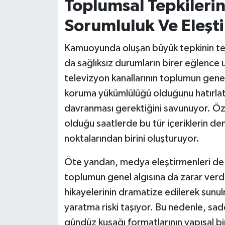
Toplumsal Tepkileri
Sorumluluk Ve Eleşti
Kamuoyunda oluşan büyük tepkinin teme
da sağlıksız durumların birer eğlence un
televizyon kanallarının toplumun genel 
koruma yükümlülüğü olduğunu hatırlat
davranması gerektiğini savunuyor. Öze
olduğu saatlerde bu tür içeriklerin d
noktalarından birini oluşturuyor.
Öte yandan, medya eleştirmenleri de b
toplumun genel algısına da zarar verdi
hikayelerinin dramatize edilerek sunulm
yaratma riski taşıyor. Bu nedenle, sa
gündüz kuşağı formatlarının yapısal 