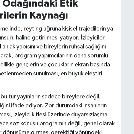
n Odağındaki Etik
rilerin Kaynağı
linde, reyting uğruna kişisel trajedilerin ya
suru haline getirilmesi yatıyor. İzleyiciler,
ahlak yapısını ve bireylerin ruhsal sağlığını
arak, program yapımcılarının daha sorumlu
llikle gençlerin ve çocukların ekran başında
enetlenmeden sunulması, en büyük eleştiri
u tür yayınların sadece bireylere değil,
ğini ifade ediyor. Zor durumdaki insanların
ası, izleyici kitlesi üzerinde duyarsızlaşma
dece söz konusu programın değil, genel olarak
bir dönüşüme girmesi gerektiği yönündeki