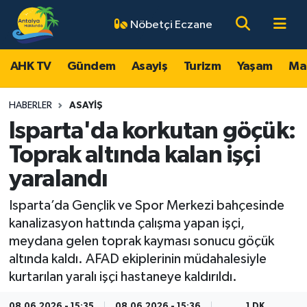
Nöbetçi Eczane
AHK TV
Antalya Nöbetçi Eczaneler
AHK TV
Gündem
Asayiş
Turizm
Yaşam
Ma
Gündem
Antalya Hava Durumu
HABERLER
ASAYIŞ
Asayiş
Antalya Namaz Vakitleri
Isparta'da korkutan göçük:
Toprak altında kalan işçi
Turizm
Antalya Trafik Yoğunluk Haritası
yaralandı
Yaşam
Süper Lig Puan Durumu ve Fikstür
Isparta’da Gençlik ve Spor Merkezi bahçesinde
kanalizasyon hattında çalışma yapan işçi,
Magazin
Tüm Manşetler
meydana gelen toprak kayması sonucu göçük
altında kaldı. AFAD ekiplerinin müdahalesiyle
Ekonomi
Son Dakika Haberleri
kurtarılan yaralı işçi hastaneye kaldırıldı.
Spor
Haber Arşivi
08.06.2026 - 15:35
08.06.2026 - 15:36
1 DK