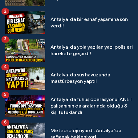
2
Antalya'da bir esnaf yaşamına son
verdi!
3
Antalya'da yola yazılan yazı polisleri
harekete geçirdi!
4
Antalya'da süs havuzunda
mastürbasyon yaptı!
5
Antalya'da fuhuş operasyonu! ANET
çalışanının da aralarında olduğu 8
kişi tutuklandı
6
Meteoroloji uyardı: Antalya'da
sağanak bekleniyor!