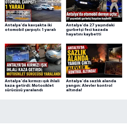
Antalya’da kavşakta iki
Antalya’da 27 yaşındaki
otomobil çarpıştı: 1 yaralı
gurbetçi feci kazada
hayatını kaybetti
Antalya'da kırmızı ışık ihlali
Antalya'da sazlık alanda
kaza getirdi: Motosiklet
yangın: Alevler kontrol
sürücüsü yaralandı
altında!