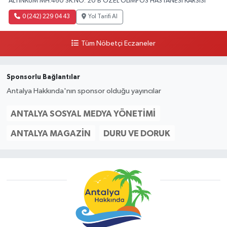
ALTINKUM MH.460 SK.NO: 20 B ÖZEL OLIMPOS HASTANESI KARSISI
0 (242) 229 04 43
Yol Tarifi Al
Tüm Nöbetçi Eczaneler
Sponsorlu Bağlantılar
Antalya Hakkında'nın sponsor olduğu yayıncılar
ANTALYA SOSYAL MEDYA YÖNETIMI
ANTALYA MAGAZIN
DURU VE DORUK