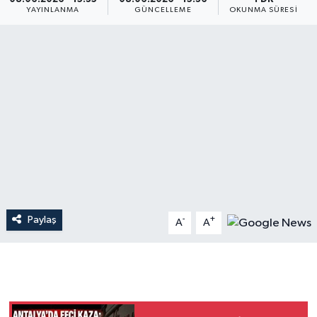
YAYINLANMA
GÜNCELLEME
OKUNMA SÜRESI
Dünya
Resmi Reklamlar
Paylaş
-
+
A
A