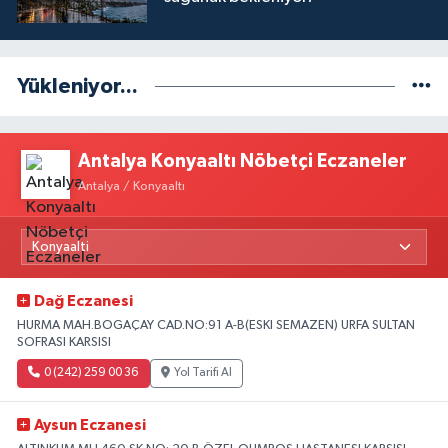
Yükleniyor...
Antalya Konyaaltı Nöbetçi Eczaneler
Antalya / Konyaaltı
Dağ Eczanesi
HURMA MAH.BOGAÇAY CAD.NO:91 A-B(ESKI SEMAZEN) URFA SULTAN
SOFRASI KARSISI
0 (242) 259 00 36
Yol Tarifi Al
Aysun Eczanesi