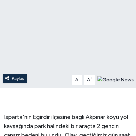
Dünya
Resmi Reklamlar
Paylaş
-
+
A
A
Isparta'nın Eğirdir ilçesine bağlı Akpınar köyü yol
kavşağında park halindeki bir araçta 2 gencin
cansız bedeni bulundu. Olay, geçtiğimiz gün saat