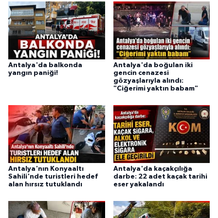
Antalya'da balkonda
Antalya'da boğulan iki
yangın paniği!
gencin cenazesi
gözyaşlarıyla alındı:
"Ciğerimi yaktın babam"
Antalya'nın Konyaaltı
Antalya'da kaçakçılığa
Sahili'nde turistleri hedef
darbe: 22 adet kaçak tarihi
alan hırsız tutuklandı
eser yakalandı