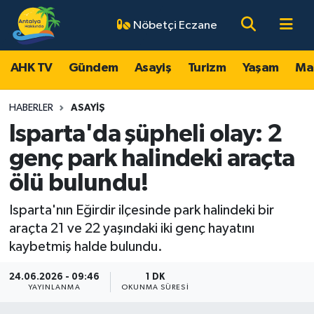
Nöbetçi Eczane
AHK TV
Antalya Nöbetçi Eczaneler
AHK TV
Gündem
Asayiş
Turizm
Yaşam
Ma
Gündem
Antalya Hava Durumu
HABERLER
ASAYIŞ
Asayiş
Antalya Namaz Vakitleri
Isparta'da şüpheli olay: 2
genç park halindeki araçta
Turizm
Antalya Trafik Yoğunluk Haritası
ölü bulundu!
Yaşam
Süper Lig Puan Durumu ve Fikstür
Isparta'nın Eğirdir ilçesinde park halindeki bir
araçta 21 ve 22 yaşındaki iki genç hayatını
Magazin
Tüm Manşetler
kaybetmiş halde bulundu.
Ekonomi
Son Dakika Haberleri
24.06.2026 - 09:46
1 DK
YAYINLANMA
OKUNMA SÜRESI
Spor
Haber Arşivi