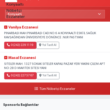
Vanilya Eczanesi
PINARBAŞI MAH.PINARBAŞI CAD.NO:6 A KONYAALTI ESKİ İL SAĞLIK
KAVŞAĞINDAN ÜNİVERSİYEYE DÖNÜNCE .NUR PAST.YANI
0 (242) 229 11 19
Yol Tarifi Al
Masal Eczanesi
SITELER MAH. 1327 SOKAK SITELER KAPALI PAZAR YERI YAKINI ÇILEM APT
NO:28 D MAVITEK SITESI YANI
0 (242) 227 57 67
Yol Tarifi Al
Tüm Nöbetçi Eczaneler
Sponsorlu Bağlantılar