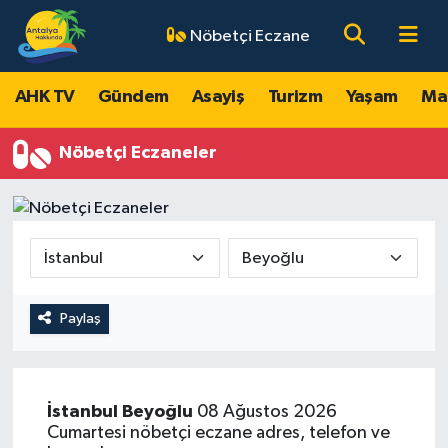
Nöbetçi Eczane
AHK TV
Antalya Nöbetçi Eczaneler
AHK TV
Gündem
Asayiş
Turizm
Yaşam
Ma
Gündem
Antalya Hava Durumu
Nöbetçi Eczaneler
Asayiş
Antalya Namaz Vakitleri
Turizm
Antalya Trafik Yoğunluk Haritası
Yaşam
Süper Lig Puan Durumu ve Fikstür
Paylaş
Magazin
Tüm Manşetler
Ekonomi
Son Dakika Haberleri
İstanbul
Beyoğlu
08 Ağustos 2026
Spor
Haber Arşivi
Cumartesi nöbetçi eczane adres, telefon ve