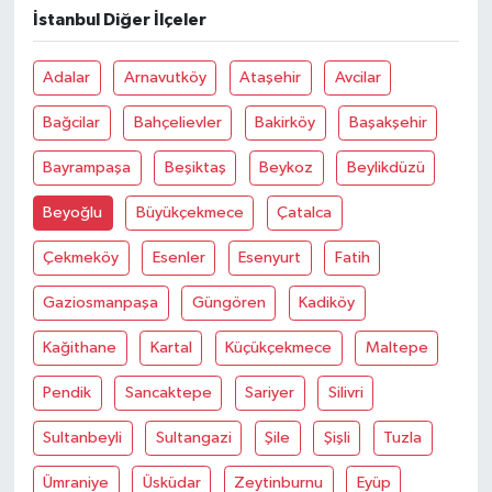
İstanbul Diğer İlçeler
Adalar
Arnavutköy
Ataşehir
Avcilar
Bağcilar
Bahçelievler
Bakirköy
Başakşehir
Bayrampaşa
Beşiktaş
Beykoz
Beylikdüzü
Beyoğlu
Büyükçekmece
Çatalca
Çekmeköy
Esenler
Esenyurt
Fatih
Gaziosmanpaşa
Güngören
Kadiköy
Kağithane
Kartal
Küçükçekmece
Maltepe
Pendik
Sancaktepe
Sariyer
Silivri
Sultanbeyli
Sultangazi
Şile
Şişli
Tuzla
Ümraniye
Üsküdar
Zeytinburnu
Eyüp