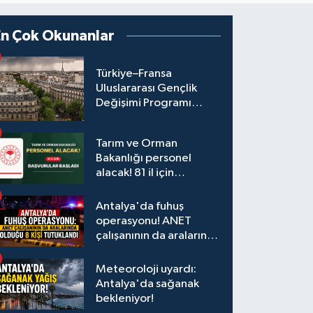
En Çok Okunanlar
Türkiye–Fransa
Uluslararası Gençlik
Değişimi Programı
Başvuruları Başladı
Tarım ve Orman
Bakanlığı personel
alacak! 81 il için
başvurular başladı
Antalya'da fuhuş
operasyonu! ANET
çalışanının da aralarında
olduğu 8 kişi tutuklandı
Meteoroloji uyardı:
Antalya'da sağanak
bekleniyor!