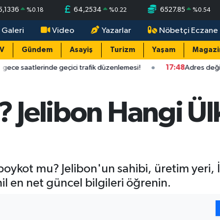
5,1336
64,2534
6527.85
%
0.18
%
0.22
%
0.54
 Galeri
Video
Yazarlar
Nöbetçi Eczane
TV
Gündem
Asayiş
Turizm
Yaşam
Magazi
nde geçici trafik düzenlemesi!
17:48
Adres değişiyor manzara 
? Jelibon Hangi Ü
oykot mu? Jelibon'un sahibi, üretim yeri, İsr
il en net güncel bilgileri öğrenin.