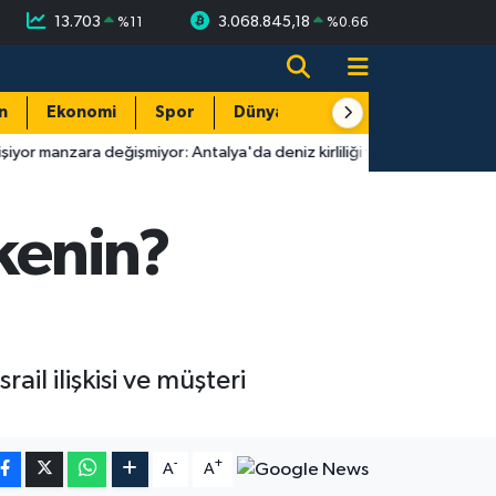
13.703
3.068.845,18
%
11
%
0.66
n
Ekonomi
Spor
Dünya
Resmi Reklamlar
değişmiyor: Antalya'da deniz kirliliği yeniden gündemde!
17:
lkenin?
ail ilişkisi ve müşteri
-
+
A
A