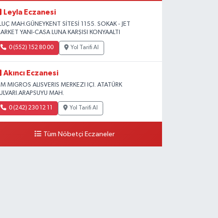
Leyla Eczanesi
LUÇ MAH.GÜNEYKENT SİTESİ 1155. SOKAK - JET
ARKET YANI-CASA LUNA KARŞISI KONYAALTI
0 (552) 152 80 00
Yol Tarifi Al
Akıncı Eczanesi
 M MIGROS ALISVERIS MERKEZI IÇI. ATATÜRK
ULVARI.ARAPSUYU MAH.
0 (242) 230 12 11
Yol Tarifi Al
Tüm Nöbetçi Eczaneler