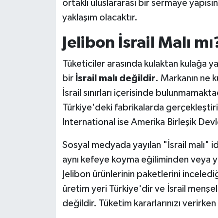
ortaklı uluslararası bir sermaye yapı
yaklaşım olacaktır.
Jelibon İsrail Malı mı
Tüketiciler arasında kulaktan kulağa yayı
bir
İsrail malı değildir
. Markanın ne k
İsrail sınırları içerisinde bulunmamakt
Türkiye'deki fabrikalarda gerçekleştir
International ise Amerika Birleşik Devle
Sosyal medyada yayılan "İsrail malı" id
aynı kefeye koyma eğiliminden veya y
Jelibon ürünlerinin paketlerini inceled
üretim yeri Türkiye'dir ve İsrail menşe
değildir. Tüketim kararlarınızı verirken