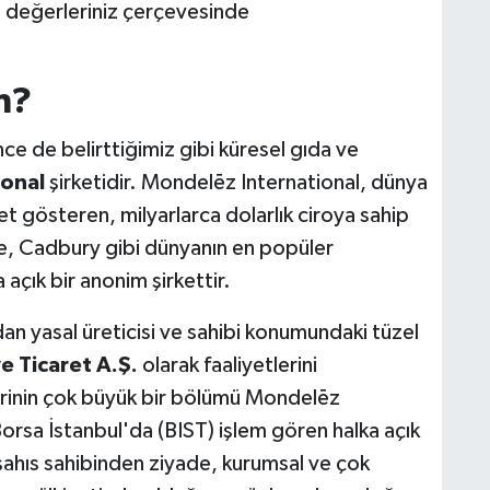
m değerleriniz çerçevesinde
m?
nce de belirttiğimiz gibi küresel gıda ve
onal
şirketidir. Mondelēz International, dünya
t gösteren, milyarlarca dolarlık ciroya sahip
e, Cadbury gibi dünyanın en popüler
 açık bir anonim şirkettir.
an yasal üreticisi ve sahibi konumundaki tüzel
e Ticaret A.Ş.
olarak faaliyetlerini
erinin çok büyük bir bölümü Mondelēz
Borsa İstanbul'da (BIST) işlem gören halka açık
r şahıs sahibinden ziyade, kurumsal ve çok