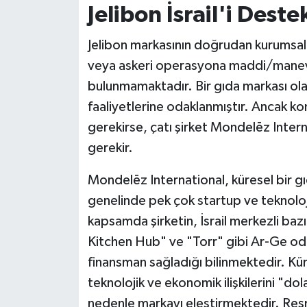
Jelibon İsrail'i Dest
Jelibon markasının doğrudan kurumsal 
veya askeri operasyona maddi/manevi
bulunmamaktadır. Bir gıda markası olara
faaliyetlerine odaklanmıştır. Ancak ko
gerekirse, çatı şirket Mondelēz Intern
gerekir.
Mondelēz International, küresel bir gı
genelinde pek çok startup ve teknoloji
kapsamda şirketin, İsrail merkezli bazı
Kitchen Hub" ve "Torr" gibi Ar-Ge odakl
finansman sağladığı bilinmektedir. Kür
teknolojik ve ekonomik ilişkilerini "d
nedenle markayı eleştirmektedir. Resm