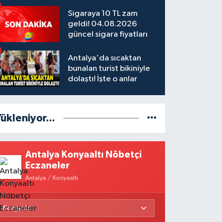
Sigaraya 10 TL zam
geldi! 04.08.2026
güncel sigara fiyatları
Antalya'da sıcaktan
bunalan turist bikiniyle
dolaştı! İşte o anlar
ükleniyor...
Antalya Konyaaltı Nöbetçi
Eczaneler
Antalya / Konyaaltı