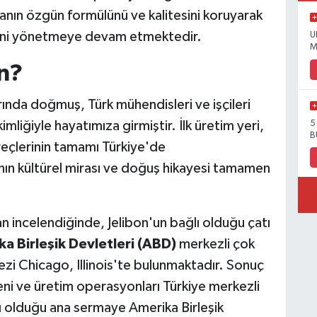
anın özgün formülünü ve kalitesini koruyarak
rini yönetmeye devam etmektedir.
U
M
n?
rında doğmuş, Türk mühendisleri ve işçileri
kimliğiyle hayatımıza girmiştir. İlk üretim yeri,
5
B
reçlerinin tamamı Türkiye'de
anın kültürel mirası ve doğuş hikayesi tamamen
an incelendiğinde, Jelibon'un bağlı olduğu çatı
a Birleşik Devletleri (ABD)
merkezli çok
rkezi Chicago, Illinois'te bulunmaktadır. Sonuç
keni ve üretim operasyonları Türkiye merkezli
lı olduğu ana sermaye Amerika Birleşik