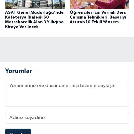
ASAT Genel Müdürlüğü'nde
Öğrenciler İçin Verimli Ders
Kafeterya İhalesi! 60
Çalışma Teknikleri: Başarıyı
Metrekarelik Alan 3 Yıllığına
Artıran 10 Etkili Yöntem
Kiraya Verilecek
Yorumlar