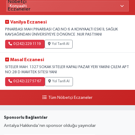
Vanilya Eczanesi
PINARBAŞI MAH.PINARBAŞI CAD.NO:6 A KONYAALTI ESKİ İL SAĞLIK
KAVŞAĞINDAN ÜNİVERSİYEYE DÖNÜNCE .NUR PAST.YANI
0 (242) 229 11 19
Yol Tarifi Al
Masal Eczanesi
SITELER MAH. 1327 SOKAK SITELER KAPALI PAZAR YERI YAKINI ÇILEM APT
NO:28 D MAVITEK SITESI YANI
0 (242) 227 57 67
Yol Tarifi Al
Tüm Nöbetçi Eczaneler
Sponsorlu Bağlantılar
Antalya Hakkında'nın sponsor olduğu yayıncılar