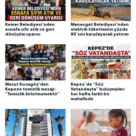
Kemer Belediyesi'nden
Manavgat Belediyesi'nden
esnafa sıfır atık ve geri
elektrik tüketiminin yüzde
dönüşüm uyarısı
86'sını karşılayacak yatırım
Mesut Kocagöz’den
Kepez'de "Söz
Kepeze temizlik mesajı:
Vatandaşta" buluşmaları
"Temizlik kirletmemektir"
her hafta farklı bir
mahallede