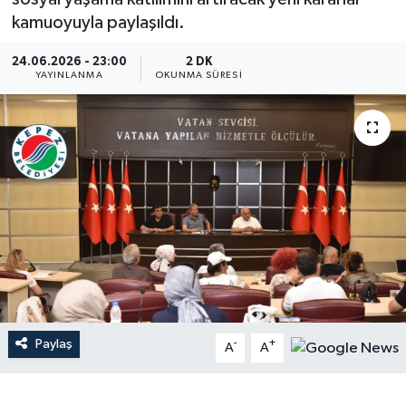
kamuoyuyla paylaşıldı.
Dünya
24.06.2026 - 23:00
2 DK
YAYINLANMA
OKUNMA SÜRESI
Resmi Reklamlar
Paylaş
-
+
A
A