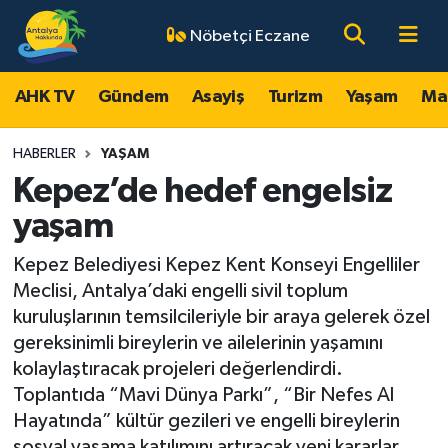
Nöbetçi Eczane
AHK TV
Antalya Nöbetçi Eczaneler
AHK TV
Gündem
Asayiş
Turizm
Yaşam
Ma
Gündem
Antalya Hava Durumu
HABERLER
YAŞAM
Asayiş
Antalya Namaz Vakitleri
Kepez’de hedef engelsiz
yaşam
Turizm
Antalya Trafik Yoğunluk Haritası
Kepez Belediyesi Kepez Kent Konseyi Engelliler
Yaşam
Süper Lig Puan Durumu ve Fikstür
Meclisi, Antalya’daki engelli sivil toplum
kuruluşlarının temsilcileriyle bir araya gelerek özel
Magazin
Tüm Manşetler
gereksinimli bireylerin ve ailelerinin yaşamını
kolaylaştıracak projeleri değerlendirdi.
Ekonomi
Son Dakika Haberleri
Toplantıda “Mavi Dünya Parkı”, “Bir Nefes Al
Hayatında” kültür gezileri ve engelli bireylerin
Spor
Haber Arşivi
sosyal yaşama katılımını artıracak yeni kararlar