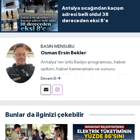
Antalya sıcağından kaçışın
adresi belli oldu! 38
dereceden eksi 8'e
BASIN MENSUBU
Osman Ersin Bekler
Antalya'nın ünlü Radyo programcısı, haber
spikeri, haber kameramanı ve sunucu.
Medyanın farklı alanlarında deneyim sahibi,
Devam Et
iletişimi ve haberciliği tutkuyla sürdüren bir
yayıncı.
Bunlar da ilginizi çekebilir