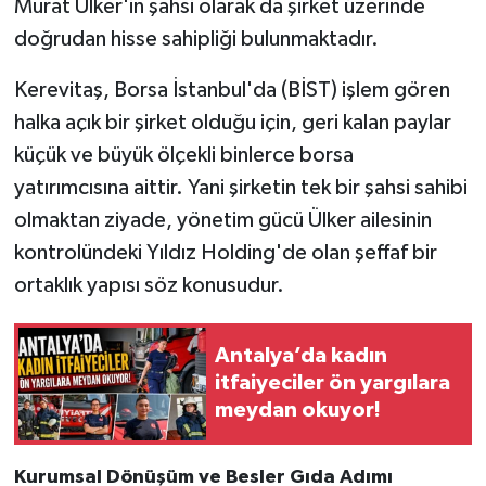
Murat Ülker'in şahsi olarak da şirket üzerinde
doğrudan hisse sahipliği bulunmaktadır.
Kerevitaş, Borsa İstanbul'da (BİST) işlem gören
halka açık bir şirket olduğu için, geri kalan paylar
küçük ve büyük ölçekli binlerce borsa
yatırımcısına aittir. Yani şirketin tek bir şahsi sahibi
olmaktan ziyade, yönetim gücü Ülker ailesinin
kontrolündeki Yıldız Holding'de olan şeffaf bir
ortaklık yapısı söz konusudur.
Antalya’da kadın
itfaiyeciler ön yargılara
meydan okuyor!
Kurumsal Dönüşüm ve Besler Gıda Adımı