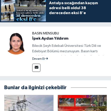
Antalya sıcağından kaçışın
adresi belli oldu! 38
dereceden eksi 8'e
BASIN MENSUBU
İpek Aydan Yıldırım
Bilecik Şeyh Edebali Üniversitesi Türk Dili ve
Edebiyat Bölümü mezunuyum. Basın kartı
sahibi bir gazeteci olarak, güncel gelişmeleri
Devam Et
yakından takip ediyor ve okuyucuları doğru,
güvenilir ve tarafsız bilgilerle buluşturmayı
amaçlıyorum. Habercilik anlayışımda etik
değerlere, araştırmacı bakış açısına ve
objektifliğe büyük önem veriyorum. Çeşitli
Bunlar da ilginizi çekebilir
alanlarda ürettiğim içeriklerle kamuoyuna
fayda sağla