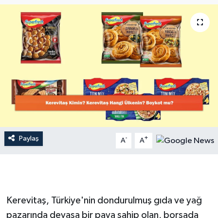
Dünya
Resmi Reklamlar
Paylaş
-
+
A
A
Kerevitaş, Türkiye'nin dondurulmuş gıda ve yağ
pazarında devasa bir paya sahip olan, borsada