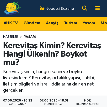
Nöbetçi Eczane
AHK TV
Antalya Nöbetçi Eczaneler
AHK TV
Gündem
Asayiş
Turizm
Yaşam
Ma
Gündem
Antalya Hava Durumu
HABERLER
YAŞAM
Asayiş
Antalya Namaz Vakitleri
Kerevitaş Kimin? Kerevitaş
Hangi Ülkenin? Boykot
Turizm
Antalya Trafik Yoğunluk Haritası
mu?
Yaşam
Süper Lig Puan Durumu ve Fikstür
Kerevitaş kimin, hangi ülkenin ve boykot
listesinde mi? Kerevitaş ortaklık yapısı, sahibi,
Magazin
Tüm Manşetler
iletişim bilgileri ve İsrail iddialarına dair en net
gerçekler.
Ekonomi
Son Dakika Haberleri
07.06.2026 - 16:22
07.06.2026 - 18:51
9 DK
Spor
Haber Arşivi
YAYINLANMA
GÜNCELLEME
OKUNMA SÜRESI