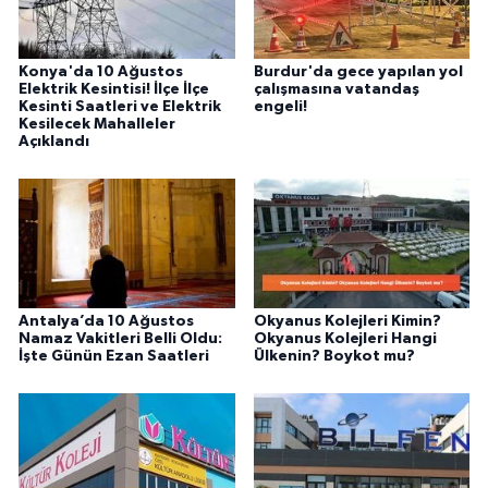
Konya'da 10 Ağustos
Burdur'da gece yapılan yol
Elektrik Kesintisi! İlçe İlçe
çalışmasına vatandaş
Kesinti Saatleri ve Elektrik
engeli!
Kesilecek Mahalleler
Açıklandı
Antalya’da 10 Ağustos
Okyanus Kolejleri Kimin?
Namaz Vakitleri Belli Oldu:
Okyanus Kolejleri Hangi
İşte Günün Ezan Saatleri
Ülkenin? Boykot mu?