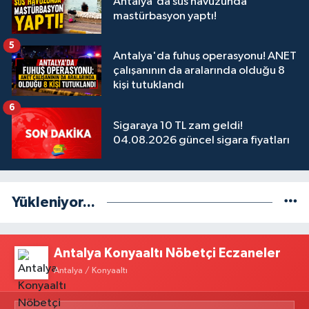
Antalya'da süs havuzunda
mastürbasyon yaptı!
5
Antalya'da fuhuş operasyonu! ANET
çalışanının da aralarında olduğu 8
kişi tutuklandı
6
Sigaraya 10 TL zam geldi!
04.08.2026 güncel sigara fiyatları
Yükleniyor...
Antalya Konyaaltı Nöbetçi Eczaneler
Antalya / Konyaaltı