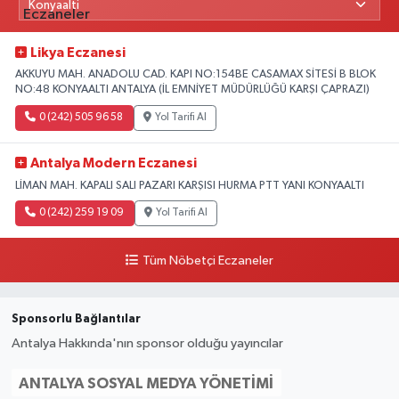
Likya Eczanesi
AKKUYU MAH. ANADOLU CAD. KAPI NO:154BE CASAMAX SİTESİ B BLOK
NO:48 KONYAALTI ANTALYA (İL EMNİYET MÜDÜRLÜĞÜ KARŞI ÇAPRAZI)
0 (242) 505 96 58
Yol Tarifi Al
Antalya Modern Eczanesi
LİMAN MAH. KAPALI SALI PAZARI KARŞISI HURMA PTT YANI KONYAALTI
0 (242) 259 19 09
Yol Tarifi Al
Tüm Nöbetçi Eczaneler
Sponsorlu Bağlantılar
Antalya Hakkında'nın sponsor olduğu yayıncılar
ANTALYA SOSYAL MEDYA YÖNETIMI