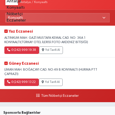
Antalya / Konyaaltı
Yaz Eczanesi
ALTINKUM MAH. GAZİ MUSTAFA KEMAL CAD. NO: 36A 1
KONYAALTI(TÜRKAY OTEL İLERİSİ.FOTO AKDENİZ BİTİŞİĞİ)
0 (242) 999 19 38
Yol Tarifi Al
Güney Eczanesi
LİMAN MAH. BOĞAÇAYI CAD. NO:49 B KONYAALTI (HURMA PTT
ÇAPRAZI)
0 (242) 999 13 22
Yol Tarifi Al
Tüm Nöbetçi Eczaneler
Sponsorlu Bağlantılar