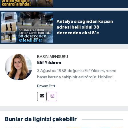
Antalya sıcağından kaçışın
adresi belli oldu! 38
dereceden eksi 8'e
BASIN MENSUBU
Elif Yıldırım
3 Ağustos 1988 doğumlu Elif Yıldırım, resmi
basın kartına sahip bir editördür. Hobileri
yürüyüş yapmak, kitap okumak ve gündemi
Devam Et
takip etmektir.
Bunlar da ilginizi çekebilir