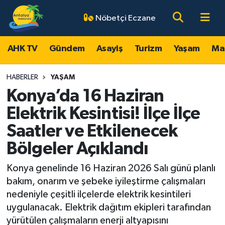
Nöbetçi Eczane
AHK TV
Antalya Nöbetçi Eczaneler
AHK TV
Gündem
Asayiş
Turizm
Yaşam
Ma
Gündem
Antalya Hava Durumu
HABERLER
YAŞAM
Asayiş
Antalya Namaz Vakitleri
Konya’da 16 Haziran
Elektrik Kesintisi! İlçe İlçe
Turizm
Antalya Trafik Yoğunluk Haritası
Saatler ve Etkilenecek
Yaşam
Süper Lig Puan Durumu ve Fikstür
Bölgeler Açıklandı
Magazin
Tüm Manşetler
Konya genelinde 16 Haziran 2026 Salı günü planlı
bakım, onarım ve şebeke iyileştirme çalışmaları
Ekonomi
Son Dakika Haberleri
nedeniyle çeşitli ilçelerde elektrik kesintileri
uygulanacak. Elektrik dağıtım ekipleri tarafından
Spor
Haber Arşivi
yürütülen çalışmaların enerji altyapısını