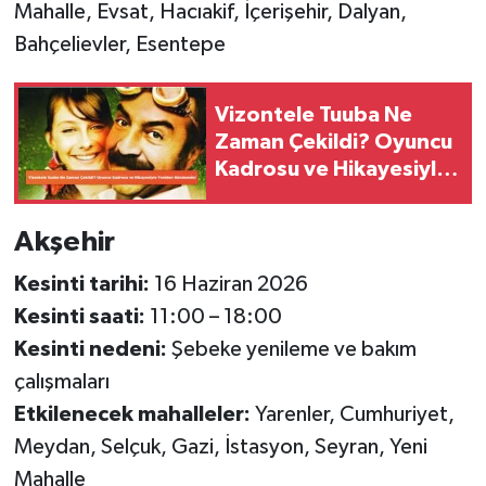
Mahalle, Evsat, Hacıakif, İçerişehir, Dalyan,
Bahçelievler, Esentepe
Vizontele Tuuba Ne
Zaman Çekildi? Oyuncu
Kadrosu ve Hikayesiyle
Yeniden Gündemde!
Akşehir
Kesinti tarihi:
16 Haziran 2026
Kesinti saati:
11:00 – 18:00
Kesinti nedeni:
Şebeke yenileme ve bakım
çalışmaları
Etkilenecek mahalleler:
Yarenler, Cumhuriyet,
Meydan, Selçuk, Gazi, İstasyon, Seyran, Yeni
Mahalle