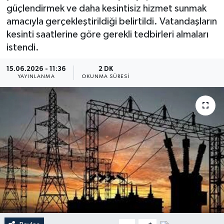
güçlendirmek ve daha kesintisiz hizmet sunmak
Dünya
amacıyla gerçekleştirildiği belirtildi. Vatandaşların
kesinti saatlerine göre gerekli tedbirleri almaları
Resmi Reklamlar
istendi.
15.06.2026 - 11:36
2 DK
YAYINLANMA
OKUNMA SÜRESI