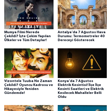
Mumya Filmi Nerede
Antalya’da 7 Ağustos Hava
Çekildi? İşte Çekim Yapılan
Durumu: Termometreler 40
Ülkeler ve Tüm Detaylar!
Dereceyi Gösterecek
Vizontele Tuuba Ne Zaman
Konya’da 7 Ağustos
Çekildi? Oyuncu Kadrosu ve
Elektrik Kesintisi! İlçe İlçe
Hikayesiyle Yeniden
Kesinti Saatleri ve Elektrik
Gündemde!
Kesilecek Mahalleler Belli
Oldu