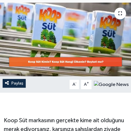
Dünya
Resmi Reklamlar
Paylaş
-
+
A
A
Koop Süt markasının gerçekte kime ait olduğunu
merak ediyorsanız, karşınıza şahıslardan ziyade