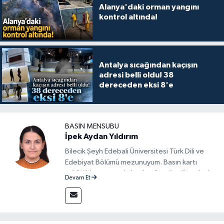
Alanya'daki orman yangını
kontrol altında!
Antalya sıcağından kaçışın
adresi belli oldu! 38
dereceden eksi 8'e
BASIN MENSUBU
İpek Aydan Yıldırım
Bilecik Şeyh Edebali Üniversitesi Türk Dili ve
Edebiyat Bölümü mezunuyum. Basın kartı
sahibi bir gazeteci olarak, güncel gelişmeleri
Devam Et
yakından takip ediyor ve okuyucuları doğru,
güvenilir ve tarafsız bilgilerle buluşturmayı
amaçlıyorum. Habercilik anlayışımda etik
değerlere, araştırmacı bakış açısına ve