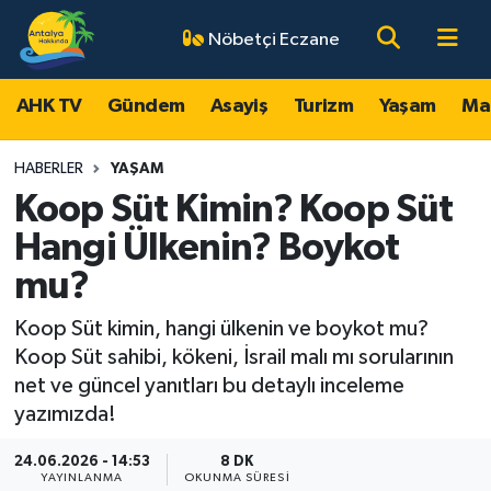
Nöbetçi Eczane
AHK TV
Antalya Nöbetçi Eczaneler
AHK TV
Gündem
Asayiş
Turizm
Yaşam
Ma
Gündem
Antalya Hava Durumu
HABERLER
YAŞAM
Asayiş
Antalya Namaz Vakitleri
Koop Süt Kimin? Koop Süt
Hangi Ülkenin? Boykot
Turizm
Antalya Trafik Yoğunluk Haritası
mu?
Yaşam
Süper Lig Puan Durumu ve Fikstür
Koop Süt kimin, hangi ülkenin ve boykot mu?
Koop Süt sahibi, kökeni, İsrail malı mı sorularının
Magazin
Tüm Manşetler
net ve güncel yanıtları bu detaylı inceleme
yazımızda!
Ekonomi
Son Dakika Haberleri
24.06.2026 - 14:53
8 DK
Spor
Haber Arşivi
YAYINLANMA
OKUNMA SÜRESI