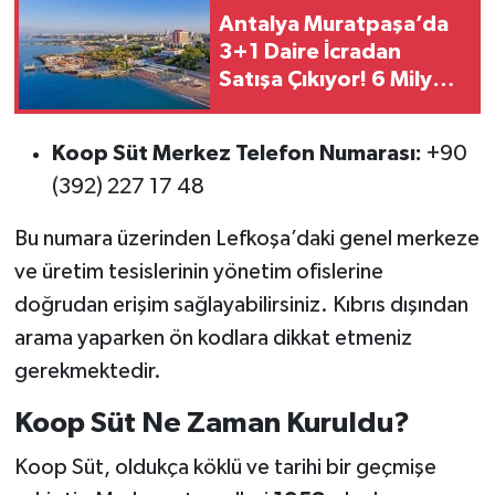
Antalya Muratpaşa’da
3+1 Daire İcradan
Satışa Çıkıyor! 6 Milyon
TL’lik Konut İçin İhale
Tarihi Belli Oldu
Koop Süt Merkez Telefon Numarası:
+90
(392) 227 17 48
Bu numara üzerinden Lefkoşa’daki genel merkeze
ve üretim tesislerinin yönetim ofislerine
doğrudan erişim sağlayabilirsiniz. Kıbrıs dışından
arama yaparken ön kodlara dikkat etmeniz
gerekmektedir.
Koop Süt Ne Zaman Kuruldu?
Koop Süt, oldukça köklü ve tarihi bir geçmişe