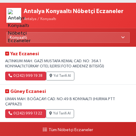
Antalya Konyaaltı Nöbetçi Eczaneler
Antalya / Konyaaltı
Yaz Eczanesi
ALTINKUM MAH. GAZİ MUSTAFA KEMAL CAD. NO: 36A 1
KONYAALTI(TÜRKAY OTEL İLERİSİ.FOTO AKDENİZ BİTİŞİĞİ)
0 (242) 999 19 38
Yol Tarifi Al
Güney Eczanesi
LİMAN MAH. BOĞAÇAYI CAD. NO:49 B KONYAALTI (HURMA PTT
ÇAPRAZI)
0 (242) 999 13 22
Yol Tarifi Al
Tüm Nöbetçi Eczaneler