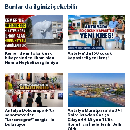
objektifliğe büyük önem veriyorum. Çeşitli
Bunlar da ilginizi çekebilir
alanlarda ürettiğim içeriklerle kamuoyuna
fayda sağla
Kemer'de mitolojik aşk
Antalya'da 150 çocuk
hikayesinden ilham alan
kapasiteli yeni kreş!
Henna Heykeli sergileniyor
Antalya Dokumapark'ta
Antalya Muratpaşa’da 3+1
sanatseverler
Daire İcradan Satışa
"Lerestograf" sergisi ile
Çıkıyor! 6 Milyon TL’lik
buluşuyor
Konut İçin İhale Tarihi Belli
Oldu