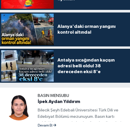
Alanya'daki orman yangını
kontrol altında!
Antalya sıcağından kaçışın
adresi belli oldu! 38
dereceden eksi 8'e
BASIN MENSUBU
İpek Aydan Yıldırım
Bilecik Şeyh Edebali Üniversitesi Türk Dili ve
Edebiyat Bölümü mezunuyum. Basın kartı
sahibi bir gazeteci olarak, güncel gelişmeleri
Devam Et
yakından takip ediyor ve okuyucuları doğru,