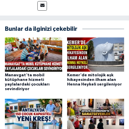
güvenilir ve tarafsız bilgilerle buluşturmayı
amaçlıyorum. Habercilik anlayışımda etik
değerlere, araştırmacı bakış açısına ve
objektifliğe büyük önem veriyorum. Çeşitli
Bunlar da ilginizi çekebilir
alanlarda ürettiğim içeriklerle kamuoyuna
fayda sağla
Manavgat'ta mobil
Kemer'de mitolojik aşk
kütüphane hizmeti
hikayesinden ilham alan
yaylalardaki çocukları
Henna Heykeli sergileniyor
sevindiriyor