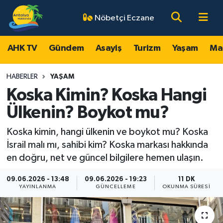
Nöbetçi Eczane
AHK TV
Antalya Nöbetçi Eczaneler
AHK TV
Gündem
Asayiş
Turizm
Yaşam
Ma
Gündem
Antalya Hava Durumu
HABERLER
YAŞAM
Asayiş
Antalya Namaz Vakitleri
Koska Kimin? Koska Hangi
Ülkenin? Boykot mu?
Turizm
Antalya Trafik Yoğunluk Haritası
Koska kimin, hangi ülkenin ve boykot mu? Koska
Yaşam
Süper Lig Puan Durumu ve Fikstür
İsrail malı mı, sahibi kim? Koska markası hakkında
en doğru, net ve güncel bilgilere hemen ulaşın.
Magazin
Tüm Manşetler
09.06.2026 - 13:48
09.06.2026 - 19:23
11 DK
YAYINLANMA
GÜNCELLEME
OKUNMA SÜRESI
Ekonomi
Son Dakika Haberleri
Spor
Haber Arşivi