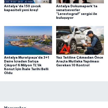
Antalya'da 150 çocuk
Antalya Dokumapark'ta
kapasiteli yeni kreş!
sanatseverler
"Lerestograf" sergisi ile
buluşuyor
Antalya Muratpaşa’da 3+1
Yaz Tatiline Çıkmadan Önce
Daire İcradan Satışa
Araçta Mutlaka Yapılması
Çıkıyor! 6 Milyon TL’lik
Gereken 10 Kontrol
Konut İçin İhale Tarihi Belli
Oldu