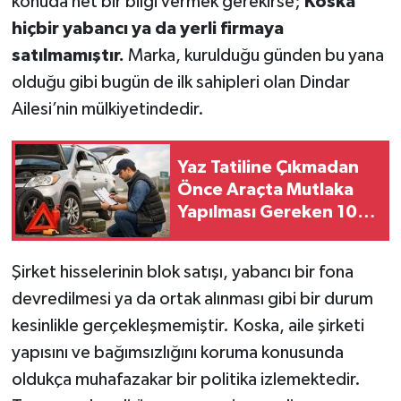
konuda net bir bilgi vermek gerekirse;
Koska
hiçbir yabancı ya da yerli firmaya
satılmamıştır.
Marka, kurulduğu günden bu yana
olduğu gibi bugün de ilk sahipleri olan Dindar
Ailesi’nin mülkiyetindedir.
Yaz Tatiline Çıkmadan
Önce Araçta Mutlaka
Yapılması Gereken 10
Kontrol
Şirket hisselerinin blok satışı, yabancı bir fona
devredilmesi ya da ortak alınması gibi bir durum
kesinlikle gerçekleşmemiştir. Koska, aile şirketi
yapısını ve bağımsızlığını koruma konusunda
oldukça muhafazakar bir politika izlemektedir.