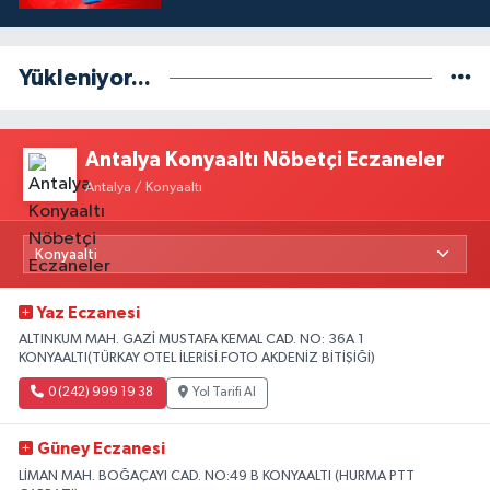
Yükleniyor...
Antalya Konyaaltı Nöbetçi Eczaneler
Antalya / Konyaaltı
Yaz Eczanesi
ALTINKUM MAH. GAZİ MUSTAFA KEMAL CAD. NO: 36A 1
KONYAALTI(TÜRKAY OTEL İLERİSİ.FOTO AKDENİZ BİTİŞİĞİ)
0 (242) 999 19 38
Yol Tarifi Al
Güney Eczanesi
LİMAN MAH. BOĞAÇAYI CAD. NO:49 B KONYAALTI (HURMA PTT