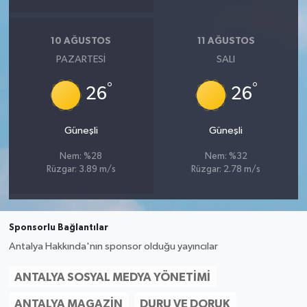
10 AĞUSTOS
11 AĞUSTOS
PAZARTESI
SALI
°
°
26
26
Güneşli
Güneşli
Nem: %28
Nem: %32
Rüzgar: 3.89 m/s
Rüzgar: 2.78 m/s
Sponsorlu Bağlantılar
Antalya Hakkında'nın sponsor olduğu yayıncılar
ANTALYA SOSYAL MEDYA YÖNETIMI
ANTALYA MAGAZIN
DURU VE DORUK