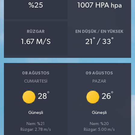
%25
1007 HPA
hpa
RÜZGAR
EN DÜŞÜK / EN YÜKSEK
°
°
1.67 M/S
21
/ 33
08 AĞUSTOS
09 AĞUSTOS
CUMARTESI
PAZAR
°
°
28
26
Güneşli
Güneşli
Nem: %21
Nem: %20
Rüzgar: 2.78 m/s
Rüzgar: 5.00 m/s