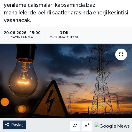
yenileme çalışmaları kapsamında bazı
Dünya
mahallelerde belirli saatler arasında enerji kesintisi
yaşanacak.
Resmi Reklamlar
20.06.2026 - 15:00
3 DK
YAYINLANMA
OKUNMA SÜRESI
Paylaş
-
+
A
A