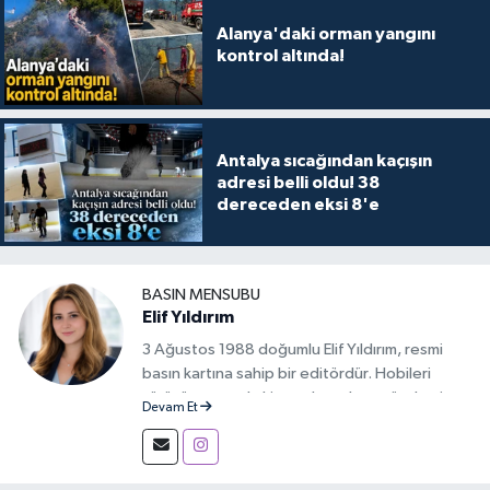
Alanya'daki orman yangını
kontrol altında!
Antalya sıcağından kaçışın
adresi belli oldu! 38
dereceden eksi 8'e
BASIN MENSUBU
Elif Yıldırım
3 Ağustos 1988 doğumlu Elif Yıldırım, resmi
basın kartına sahip bir editördür. Hobileri
yürüyüş yapmak, kitap okumak ve gündemi
Devam Et
takip etmektir.