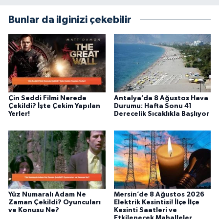
Bunlar da ilginizi çekebilir
Çin Seddi Filmi Nerede
Antalya’da 8 Ağustos Hava
Çekildi? İşte Çekim Yapılan
Durumu: Hafta Sonu 41
Yerler!
Derecelik Sıcaklıkla Başlıyor
Yüz Numaralı Adam Ne
Mersin’de 8 Ağustos 2026
Zaman Çekildi? Oyuncuları
Elektrik Kesintisi! İlçe İlçe
ve Konusu Ne?
Kesinti Saatleri ve
Etkilenecek Mahalleler