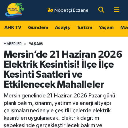
Nöbetçi Eczane
AHK TV
Antalya Nöbetçi Eczaneler
AHK TV
Gündem
Asayiş
Turizm
Yaşam
Ma
Gündem
Antalya Hava Durumu
HABERLER
YAŞAM
Asayiş
Antalya Namaz Vakitleri
Mersin’de 21 Haziran 2026
Elektrik Kesintisi! İlçe İlçe
Turizm
Antalya Trafik Yoğunluk Haritası
Kesinti Saatleri ve
Yaşam
Süper Lig Puan Durumu ve Fikstür
Etkilenecek Mahalleler
Magazin
Tüm Manşetler
Mersin genelinde 21 Haziran 2026 Pazar günü
planlı bakım, onarım, yatırım ve enerji altyapı
Ekonomi
Son Dakika Haberleri
çalışmaları nedeniyle çeşitli ilçelerde elektrik
kesintileri uygulanacak. Elektrik dağıtım
Spor
Haber Arşivi
şebekesinde gerçekleştirilecek bakım ve