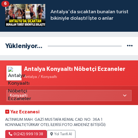
6
Antalya'da sıcaktan bunalan turist
bikiniyle dolaştı! İşte o anlar
Yükleniyor...
Antalya Konyaaltı Nöbetçi Eczaneler
Antalya / Konyaaltı
Yaz Eczanesi
ALTINKUM MAH. GAZİ MUSTAFA KEMAL CAD. NO: 36A 1
KONYAALTI(TÜRKAY OTEL İLERİSİ.FOTO AKDENİZ BİTİŞİĞİ)
0 (242) 999 19 38
Yol Tarifi Al