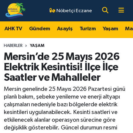
Nöbetçi Eczane
AHK TV
Antalya Nöbetçi Eczaneler
AHK TV
Gündem
Asayiş
Turizm
Yaşam
Ma
Gündem
Antalya Hava Durumu
HABERLER
YAŞAM
Asayiş
Antalya Namaz Vakitleri
Mersin’de 25 Mayıs 2026
Elektrik Kesintisi! İlçe İlçe
Turizm
Antalya Trafik Yoğunluk Haritası
Saatler ve Mahalleler
Yaşam
Süper Lig Puan Durumu ve Fikstür
Mersin genelinde 25 Mayıs 2026 Pazartesi günü
planlı bakım, şebeke yenileme ve enerji altyapı
Magazin
Tüm Manşetler
çalışmaları nedeniyle bazı bölgelerde elektrik
kesintileri uygulanabilecek. Kesinti saatleri ve
Ekonomi
Son Dakika Haberleri
etkilenecek alanlar operasyon sürecine göre
değişiklik gösterebilir. Güncel durumun resmi
Spor
Haber Arşivi