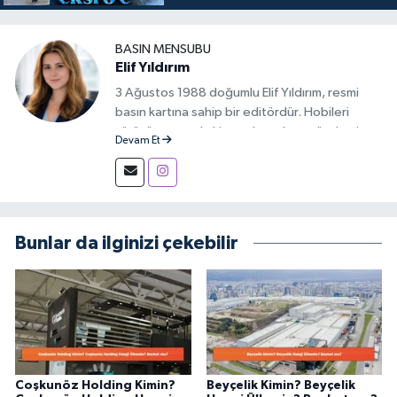
BASIN MENSUBU
Elif Yıldırım
3 Ağustos 1988 doğumlu Elif Yıldırım, resmi
basın kartına sahip bir editördür. Hobileri
yürüyüş yapmak, kitap okumak ve gündemi
Devam Et
takip etmektir.
Bunlar da ilginizi çekebilir
Coşkunöz Holding Kimin?
Beyçelik Kimin? Beyçelik