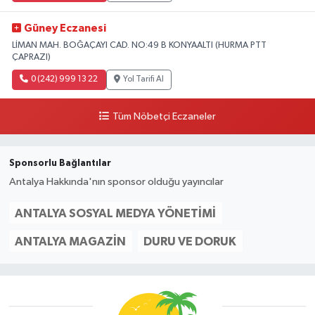
Güney Eczanesi
LİMAN MAH. BOĞAÇAYI CAD. NO:49 B KONYAALTI (HURMA PTT
ÇAPRAZI)
0 (242) 999 13 22
Yol Tarifi Al
Tüm Nöbetçi Eczaneler
Sponsorlu Bağlantılar
Antalya Hakkında'nın sponsor olduğu yayıncılar
ANTALYA SOSYAL MEDYA YÖNETIMI
ANTALYA MAGAZIN
DURU VE DORUK