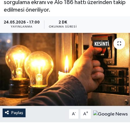
sorgulama ekranı ve Alo 186 hattı üzerinden takip
edilmesi öneriliyor.
Dünya
24.05.2026 - 17:00
2 DK
Resmi Reklamlar
YAYINLANMA
OKUNMA SÜRESI
Paylaş
-
+
A
A