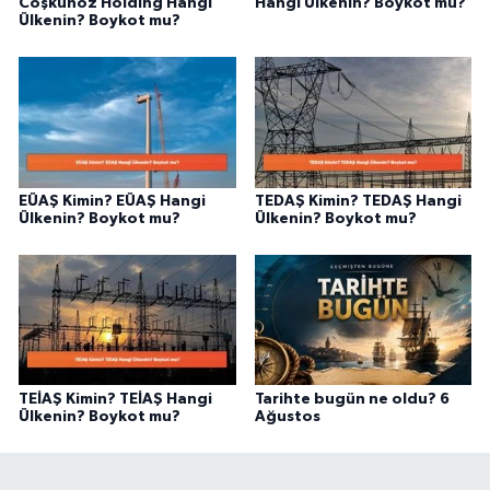
Coşkunöz Holding Hangi
Hangi Ülkenin? Boykot mu?
Ülkenin? Boykot mu?
EÜAŞ Kimin? EÜAŞ Hangi
TEDAŞ Kimin? TEDAŞ Hangi
Ülkenin? Boykot mu?
Ülkenin? Boykot mu?
TEİAŞ Kimin? TEİAŞ Hangi
Tarihte bugün ne oldu? 6
Ülkenin? Boykot mu?
Ağustos