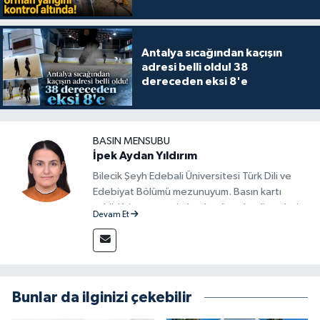
Antalya sıcağından kaçışın
adresi belli oldu! 38
dereceden eksi 8'e
BASIN MENSUBU
İpek Aydan Yıldırım
Bilecik Şeyh Edebali Üniversitesi Türk Dili ve
Edebiyat Bölümü mezunuyum. Basın kartı
sahibi bir gazeteci olarak, güncel gelişmeleri
Devam Et
yakından takip ediyor ve okuyucuları doğru,
güvenilir ve tarafsız bilgilerle buluşturmayı
amaçlıyorum. Habercilik anlayışımda etik
değerlere, araştırmacı bakış açısına ve
objektifliğe büyük önem veriyorum. Çeşitli
Bunlar da ilginizi çekebilir
alanlarda ürettiğim içeriklerle kamuoyuna
fayda sağla