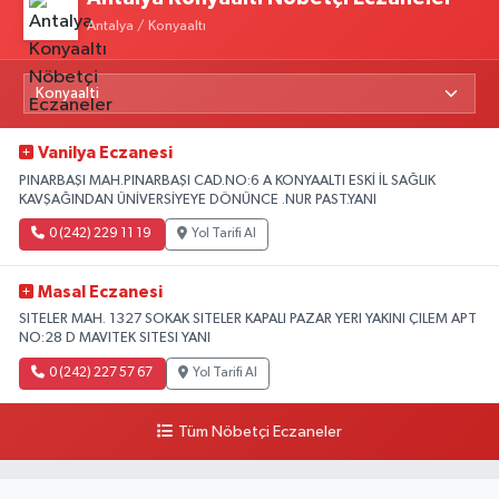
Antalya / Konyaaltı
Vanilya Eczanesi
PINARBAŞI MAH.PINARBAŞI CAD.NO:6 A KONYAALTI ESKİ İL SAĞLIK
KAVŞAĞINDAN ÜNİVERSİYEYE DÖNÜNCE .NUR PAST.YANI
0 (242) 229 11 19
Yol Tarifi Al
Masal Eczanesi
SITELER MAH. 1327 SOKAK SITELER KAPALI PAZAR YERI YAKINI ÇILEM APT
NO:28 D MAVITEK SITESI YANI
0 (242) 227 57 67
Yol Tarifi Al
Tüm Nöbetçi Eczaneler