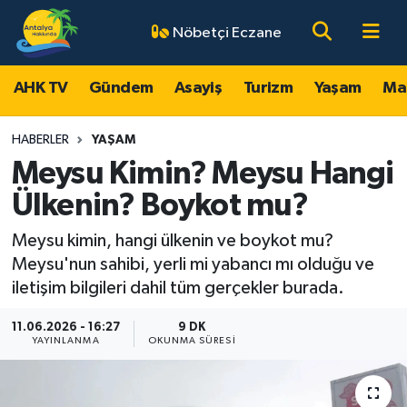
Nöbetçi Eczane
AHK TV
Antalya Nöbetçi Eczaneler
AHK TV
Gündem
Asayiş
Turizm
Yaşam
Ma
Gündem
Antalya Hava Durumu
HABERLER
YAŞAM
Asayiş
Antalya Namaz Vakitleri
Meysu Kimin? Meysu Hangi
Ülkenin? Boykot mu?
Turizm
Antalya Trafik Yoğunluk Haritası
Meysu kimin, hangi ülkenin ve boykot mu?
Yaşam
Süper Lig Puan Durumu ve Fikstür
Meysu'nun sahibi, yerli mi yabancı mı olduğu ve
iletişim bilgileri dahil tüm gerçekler burada.
Magazin
Tüm Manşetler
11.06.2026 - 16:27
9 DK
YAYINLANMA
OKUNMA SÜRESI
Ekonomi
Son Dakika Haberleri
Spor
Haber Arşivi