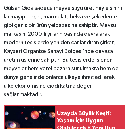
Gülsan Gıda sadece meyve suyu üretimiyle sınırlı
kalmayıp, reçel, marmelat, helva ve şekerleme
gibi geniş bir ürün yelpazesine sahiptir. Meysu
markasını 2000'li yılların başında devralarak
modern tesislerde yeniden canlandıran şirket,
Kayseri Organize Sanayi Bölgesi'nde devasa
üretim üslerine sahiptir. Bu tesislerde işlenen
meyveler hem yerel pazara sunulmakta hem de
dünya genelinde onlarca ülkeye ihraç edilerek
ülke ekonomisine ciddi katma değer
sağlanmaktadır.
Uzayda Büyük Keşif:
Yaşam İçin Uygun
Olabilecek 8 Yeni Dünya