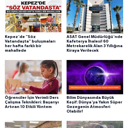
Kepez'de "Söz
ASAT Genel Müdürlüğü'nde
Vatandaşta" buluşmaları
Kafeterya İhalesi! 60
her hafta farklı bir
Metrekarelik Alan 3 Yıllığına
mahallede
Kiraya Verilecek
Öğrenciler İçin Verimli Ders
Bilim Dünyasında Büyük
Çalışma Teknikleri: Başarıyı
Keşif: Dünya'ya Yakın Süper
Artıran 10 Etkili Yöntem
Gezegenin Atmosferi
Olabilir!