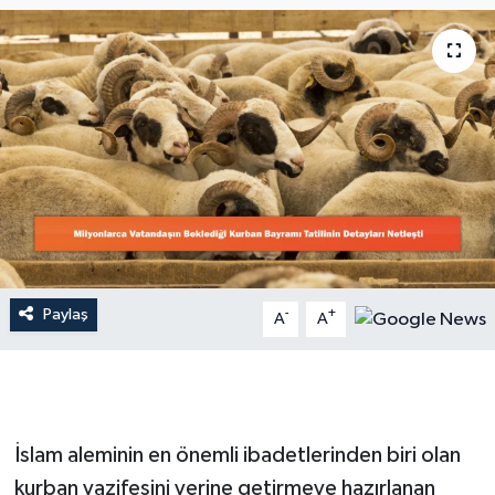
Dünya
Resmi Reklamlar
Paylaş
-
+
A
A
İslam aleminin en önemli ibadetlerinden biri olan
kurban vazifesini yerine getirmeye hazırlanan