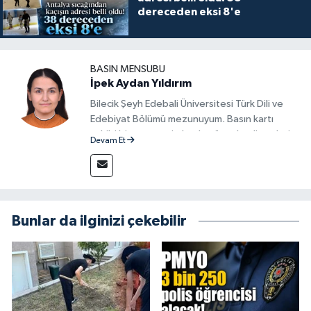
dereceden eksi 8'e
BASIN MENSUBU
İpek Aydan Yıldırım
Bilecik Şeyh Edebali Üniversitesi Türk Dili ve
Edebiyat Bölümü mezunuyum. Basın kartı
sahibi bir gazeteci olarak, güncel gelişmeleri
Devam Et
yakından takip ediyor ve okuyucuları doğru,
güvenilir ve tarafsız bilgilerle buluşturmayı
amaçlıyorum. Habercilik anlayışımda etik
değerlere, araştırmacı bakış açısına ve
objektifliğe büyük önem veriyorum. Çeşitli
Bunlar da ilginizi çekebilir
alanlarda ürettiğim içeriklerle kamuoyuna
fayda sağla