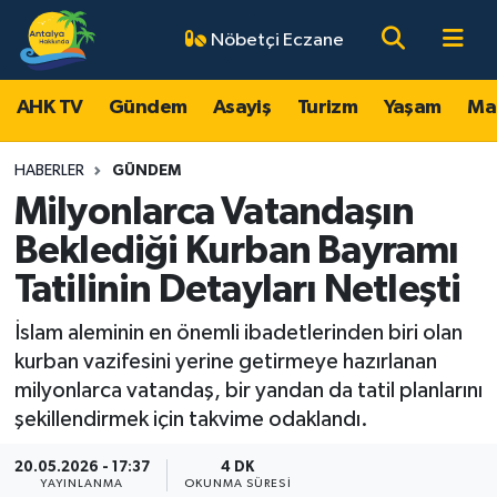
Nöbetçi Eczane
AHK TV
Antalya Nöbetçi Eczaneler
AHK TV
Gündem
Asayiş
Turizm
Yaşam
Ma
Gündem
Antalya Hava Durumu
HABERLER
GÜNDEM
Asayiş
Antalya Namaz Vakitleri
Milyonlarca Vatandaşın
Beklediği Kurban Bayramı
Turizm
Antalya Trafik Yoğunluk Haritası
Tatilinin Detayları Netleşti
Yaşam
Süper Lig Puan Durumu ve Fikstür
İslam aleminin en önemli ibadetlerinden biri olan
kurban vazifesini yerine getirmeye hazırlanan
Magazin
Tüm Manşetler
milyonlarca vatandaş, bir yandan da tatil planlarını
şekillendirmek için takvime odaklandı.
Ekonomi
Son Dakika Haberleri
20.05.2026 - 17:37
4 DK
Spor
Haber Arşivi
YAYINLANMA
OKUNMA SÜRESI