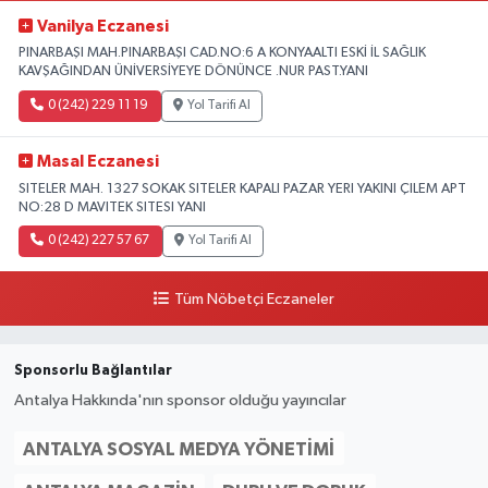
Vanilya Eczanesi
PINARBAŞI MAH.PINARBAŞI CAD.NO:6 A KONYAALTI ESKİ İL SAĞLIK
KAVŞAĞINDAN ÜNİVERSİYEYE DÖNÜNCE .NUR PAST.YANI
0 (242) 229 11 19
Yol Tarifi Al
Masal Eczanesi
SITELER MAH. 1327 SOKAK SITELER KAPALI PAZAR YERI YAKINI ÇILEM APT
NO:28 D MAVITEK SITESI YANI
0 (242) 227 57 67
Yol Tarifi Al
Tüm Nöbetçi Eczaneler
Sponsorlu Bağlantılar
Antalya Hakkında'nın sponsor olduğu yayıncılar
ANTALYA SOSYAL MEDYA YÖNETIMI