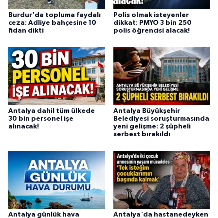
Burdur'da topluma faydalı
Polis olmak isteyenler
ceza: Adliye bahçesine 10
dikkat: PMYO 3 bin 250
fidan dikti
polis öğrencisi alacak!
Antalya dahil tüm ülkede
Antalya Büyükşehir
30 bin personel işe
Belediyesi soruşturmasında
alınacak!
yeni gelişme: 2 şüpheli
serbest bırakıldı
Antalya günlük hava
Antalya'da hastanedeyken