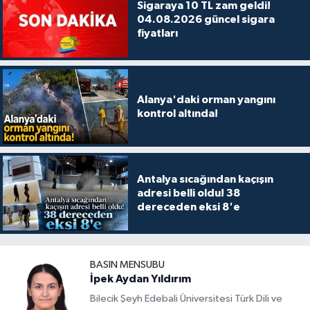
Sigaraya 10 TL zam geldi!
04.08.2026 güncel sigara
fiyatları
Alanya'daki orman yangını
kontrol altında!
Antalya sıcağından kaçışın
adresi belli oldu! 38
dereceden eksi 8'e
BASIN MENSUBU
İpek Aydan Yıldırım
Bilecik Şeyh Edebali Üniversitesi Türk Dili ve