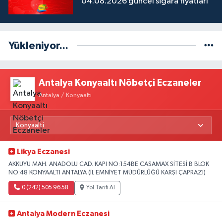
04.08.2026 güncel sigara fiyatları
Yükleniyor...
Antalya Konyaaltı Nöbetçi Eczaneler
Antalya / Konyaaltı
Likya Eczanesi
AKKUYU MAH. ANADOLU CAD. KAPI NO:154BE CASAMAX SİTESİ B BLOK
NO:48 KONYAALTI ANTALYA (İL EMNİYET MÜDÜRLÜĞÜ KARŞI ÇAPRAZI)
0 (242) 505 96 58
Yol Tarifi Al
Antalya Modern Eczanesi