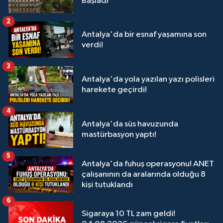
Başladı
2
Antalya'da bir esnaf yaşamına son
verdi!
3
Antalya'da yola yazılan yazı polisleri
harekete geçirdi!
4
Antalya'da süs havuzunda
mastürbasyon yaptı!
5
Antalya'da fuhuş operasyonu! ANET
çalışanının da aralarında olduğu 8
kişi tutuklandı
6
Sigaraya 10 TL zam geldi!