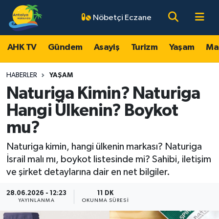
Nöbetçi Eczane
AHK TV
Antalya Nöbetçi Eczaneler
AHK TV
Gündem
Asayiş
Turizm
Yaşam
Ma
Gündem
Antalya Hava Durumu
HABERLER
YAŞAM
Asayiş
Antalya Namaz Vakitleri
Naturiga Kimin? Naturiga
Hangi Ülkenin? Boykot
Turizm
Antalya Trafik Yoğunluk Haritası
mu?
Yaşam
Süper Lig Puan Durumu ve Fikstür
Naturiga kimin, hangi ülkenin markası? Naturiga
İsrail malı mı, boykot listesinde mi? Sahibi, iletişim
Magazin
Tüm Manşetler
ve şirket detaylarına dair en net bilgiler.
Ekonomi
Son Dakika Haberleri
28.06.2026 - 12:23
11 DK
YAYINLANMA
OKUNMA SÜRESI
Spor
Haber Arşivi