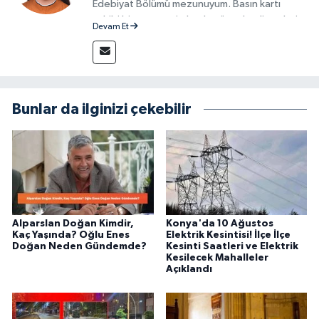
Edebiyat Bölümü mezunuyum. Basın kartı
sahibi bir gazeteci olarak, güncel gelişmeleri
Devam Et
yakından takip ediyor ve okuyucuları doğru,
güvenilir ve tarafsız bilgilerle buluşturmayı
amaçlıyorum. Habercilik anlayışımda etik
değerlere, araştırmacı bakış açısına ve
objektifliğe büyük önem veriyorum. Çeşitli
Bunlar da ilginizi çekebilir
alanlarda ürettiğim içeriklerle kamuoyuna
fayda sağla
Alparslan Doğan Kimdir,
Konya'da 10 Ağustos
Kaç Yaşında? Oğlu Enes
Elektrik Kesintisi! İlçe İlçe
Doğan Neden Gündemde?
Kesinti Saatleri ve Elektrik
Kesilecek Mahalleler
Açıklandı