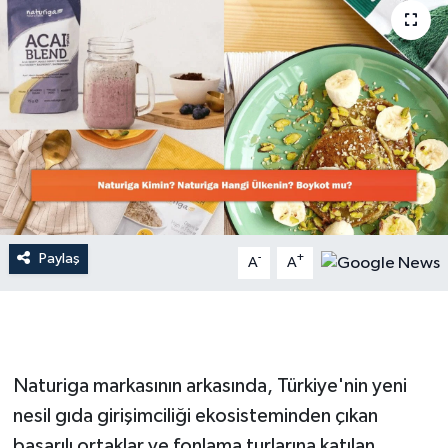
Dünya
Resmi Reklamlar
Paylaş
-
+
A
A
Naturiga markasının arkasında, Türkiye'nin yeni
nesil gıda girişimciliği ekosisteminden çıkan
başarılı ortaklar ve fonlama turlarına katılan