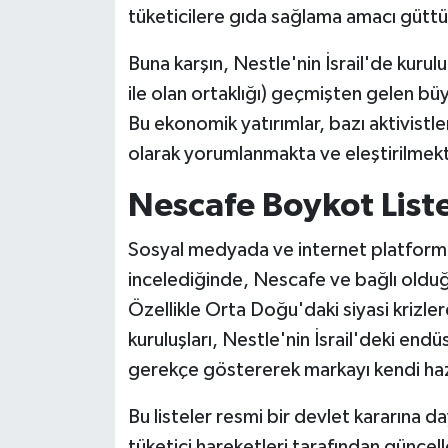
tüketicilere gıda sağlama amacı gütt
Buna karşın, Nestle'nin İsrail'de kurul
ile olan ortaklığı) geçmişten gelen büy
Bu ekonomik yatırımlar, bazı aktivistle
olarak yorumlanmakta ve eleştirilmekt
Nescafe Boykot List
Sosyal medyada ve internet platformlar
incelediğinde, Nescafe ve bağlı olduğu
Özellikle Orta Doğu'daki siyasi krizler
kuruluşları, Nestle'nin İsrail'deki endü
gerekçe göstererek markayı kendi hazır
Bu listeler resmi bir devlet kararına
tüketici hareketleri tarafından güncell