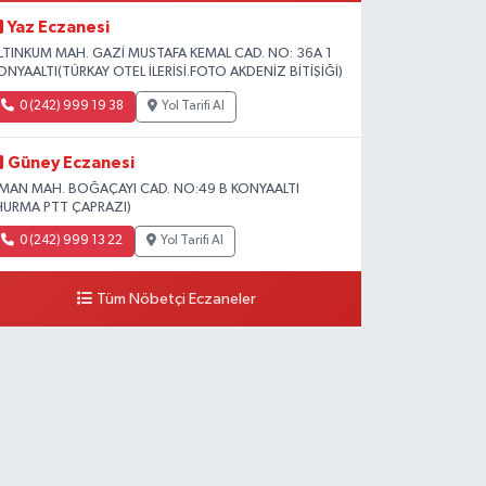
Yaz Eczanesi
LTINKUM MAH. GAZİ MUSTAFA KEMAL CAD. NO: 36A 1
ONYAALTI(TÜRKAY OTEL İLERİSİ.FOTO AKDENİZ BİTİŞİĞİ)
0 (242) 999 19 38
Yol Tarifi Al
Güney Eczanesi
İMAN MAH. BOĞAÇAYI CAD. NO:49 B KONYAALTI
HURMA PTT ÇAPRAZI)
0 (242) 999 13 22
Yol Tarifi Al
Tüm Nöbetçi Eczaneler