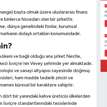
hange) başta olmak üzere uluslararası finans
A
K
 binlerce hissedarı olan bir şirkettir.
ine, dünya genelindeki fonlar, kurumsal
i markanın dolaylı ortakları konumundadır.
L
in?
(
 kökeni ve bağlı olduğu ana şirket Nestle,
rkezi İsviçre'nin Vevey şehrinde yer almaktadır.
nolojisi ve sanayi altyapısı sayesinde doğmuş
sisleri, ham madde tedarik zinciri ve
amen küresel bir karaktere sahiptir.
dört bir yanındaki kahve üreticisi ülkelerden
n İsviçre standartlarındaki tesislerinde