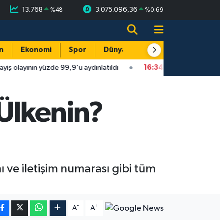
13.768
3.075.096,36
%
48
%
0.69
n
Ekonomi
Spor
Dünya
Resmi Reklamlar
yüzde 99,9'u aydınlatıldı
16:34
Isparta'da faytonu sollayan ot
Ülkenin?
ı ve iletişim numarası gibi tüm
-
+
A
A