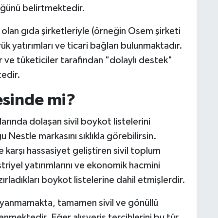
üğünü belirtmektedir.
u olan gıda şirketleriyle (örneğin Osem şirketi
ük yatırımları ve ticari bağları bulunmaktadır.
r ve tüketiciler tarafından "dolaylı destek"
edir.
esinde mi?
ında dolaşan sivil boykot listelerini
 Nestle markasını sıklıkla görebilirsin.
e karşı hassasiyet geliştiren sivil toplum
striyel yatırımlarını ve ekonomik hacmini
ladıkları boykot listelerine dahil etmişlerdir.
 dayanmamakta, tamamen sivil ve gönüllü
enmektedir. Eğer alışveriş tercihlerini bu tür