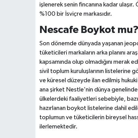
işlenerek senin fincanına kadar ulaşır
%100 bir İsviçre markasıdır.
Nescafe Boykot mu
Son dönemde dünyada yaşanan jeopoliti
tüketicileri markaların arka planını a
kapsamında olup olmadığını merak edi
sivil toplum kuruluşlarının listelerine 
ve küresel düzeyde ilan edilmiş hukuk
ana şirket Nestle'nin dünya genelindeki b
ülkelerdeki faaliyetleri sebebiyle, bazı 
hazırlanan boykot listelerine dahil edi
toplumun ve tüketicilerin bireysel hass
ilerlemektedir.