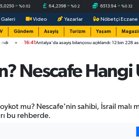
5,0250
64,2398
6513.94
%
0.02
%
0.2
%
0.32
 Galeri
Video
Yazarlar
Nöbetçi Eczane
TV
Gündem
Asayiş
Turizm
Yaşam
Magazi
6:41
Antalya'da asayiş bilançosu açıklandı: 12 bin 228 asayiş olayının 
n? Nescafe Hangi 
oykot mu? Nescafe'nin sahibi, İsrail malı m
arı bu rehberde.