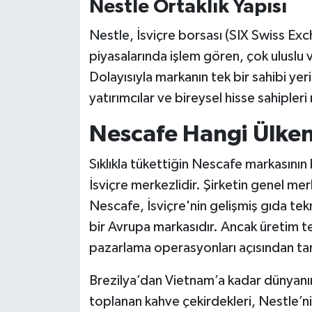
Nestle Ortaklık Yapısı
Nestle, İsviçre borsası (SIX Swiss Exc
piyasalarında işlem gören, çok uluslu ve
Dolayısıyla markanın tek bir sahibi yer
yatırımcılar ve bireysel hisse sahipler
Nescafe Hangi Ülken
Sıklıkla tükettiğin Nescafe markasının
İsviçre merkezlidir. Şirketin genel me
Nescafe, İsviçre'nin gelişmiş gıda tek
bir Avrupa markasıdır. Ancak üretim te
pazarlama operasyonları açısından tam
Brezilya’dan Vietnam’a kadar dünyanın 
toplanan kahve çekirdekleri, Nestle’ni