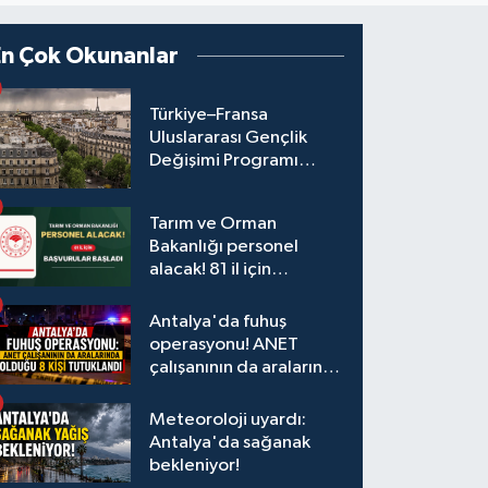
En Çok Okunanlar
Türkiye–Fransa
Uluslararası Gençlik
Değişimi Programı
Başvuruları Başladı
Tarım ve Orman
Bakanlığı personel
alacak! 81 il için
başvurular başladı
Antalya'da fuhuş
operasyonu! ANET
çalışanının da aralarında
olduğu 8 kişi tutuklandı
Meteoroloji uyardı:
Antalya'da sağanak
bekleniyor!