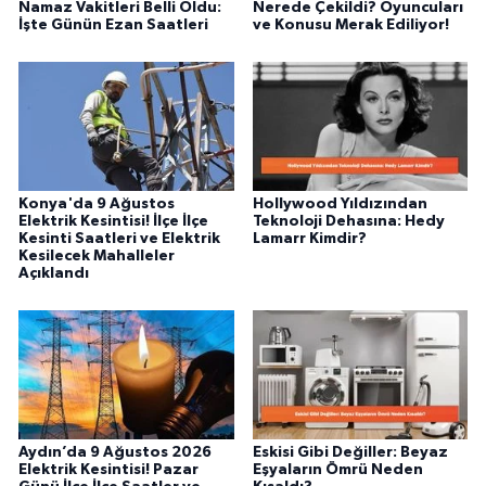
Namaz Vakitleri Belli Oldu:
Nerede Çekildi? Oyuncuları
İşte Günün Ezan Saatleri
ve Konusu Merak Ediliyor!
Konya'da 9 Ağustos
Hollywood Yıldızından
Elektrik Kesintisi! İlçe İlçe
Teknoloji Dehasına: Hedy
Kesinti Saatleri ve Elektrik
Lamarr Kimdir?
Kesilecek Mahalleler
Açıklandı
Aydın’da 9 Ağustos 2026
Eskisi Gibi Değiller: Beyaz
Elektrik Kesintisi! Pazar
Eşyaların Ömrü Neden