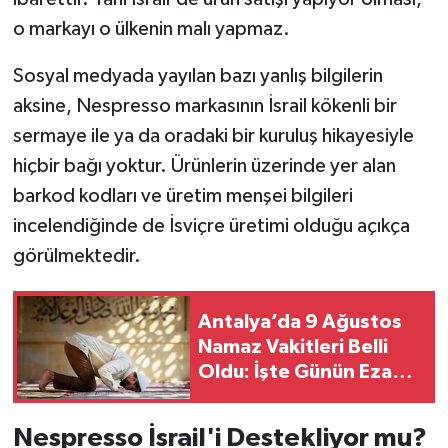
o markayı o ülkenin malı yapmaz.
Sosyal medyada yayılan bazı yanlış bilgilerin
aksine, Nespresso markasının İsrail kökenli bir
sermaye ile ya da oradaki bir kuruluş hikayesiyle
hiçbir bağı yoktur. Ürünlerin üzerinde yer alan
barkod kodları ve üretim menşei bilgileri
incelendiğinde de İsviçre üretimi olduğu açıkça
görülmektedir.
Antalya’da 9 Ağustos
Namaz Vakitleri Belli
Oldu: İşte Günün Ezan
Saatleri
Nespresso İsrail'i Destekliyor mu?