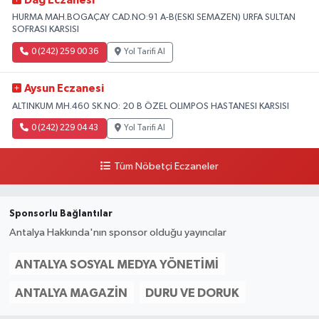
Dağ Eczanesi
HURMA MAH.BOGAÇAY CAD.NO:91 A-B(ESKI SEMAZEN) URFA SULTAN
SOFRASI KARSISI
0 (242) 259 00 36
Yol Tarifi Al
Aysun Eczanesi
ALTINKUM MH.460 SK.NO: 20 B ÖZEL OLIMPOS HASTANESI KARSISI
0 (242) 229 04 43
Yol Tarifi Al
Tüm Nöbetçi Eczaneler
Sponsorlu Bağlantılar
Antalya Hakkında'nın sponsor olduğu yayıncılar
ANTALYA SOSYAL MEDYA YÖNETIMI
ANTALYA MAGAZIN
DURU VE DORUK