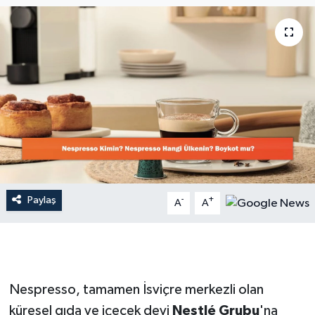
Dünya
Resmi Reklamlar
Paylaş
-
+
A
A
Nespresso, tamamen İsviçre merkezli olan
küresel gıda ve içecek devi
Nestlé Grubu
'na