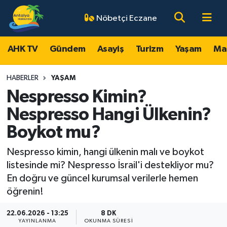
Nöbetçi Eczane
AHK TV
Antalya Nöbetçi Eczaneler
AHK TV
Gündem
Asayiş
Turizm
Yaşam
Ma
Gündem
Antalya Hava Durumu
HABERLER
YAŞAM
Asayiş
Antalya Namaz Vakitleri
Nespresso Kimin?
Nespresso Hangi Ülkenin?
Turizm
Antalya Trafik Yoğunluk Haritası
Boykot mu?
Yaşam
Süper Lig Puan Durumu ve Fikstür
Nespresso kimin, hangi ülkenin malı ve boykot
listesinde mi? Nespresso İsrail'i destekliyor mu?
Magazin
Tüm Manşetler
En doğru ve güncel kurumsal verilerle hemen
öğrenin!
Ekonomi
Son Dakika Haberleri
22.06.2026 - 13:25
8 DK
Spor
Haber Arşivi
YAYINLANMA
OKUNMA SÜRESI