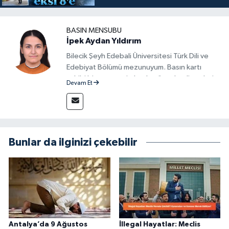
BASIN MENSUBU
İpek Aydan Yıldırım
Bilecik Şeyh Edebali Üniversitesi Türk Dili ve
Edebiyat Bölümü mezunuyum. Basın kartı
sahibi bir gazeteci olarak, güncel gelişmeleri
Devam Et
yakından takip ediyor ve okuyucuları doğru,
güvenilir ve tarafsız bilgilerle buluşturmayı
amaçlıyorum. Habercilik anlayışımda etik
değerlere, araştırmacı bakış açısına ve
objektifliğe büyük önem veriyorum. Çeşitli
Bunlar da ilginizi çekebilir
alanlarda ürettiğim içeriklerle kamuoyuna
fayda sağla
Antalya’da 9 Ağustos
İllegal Hayatlar: Meclis