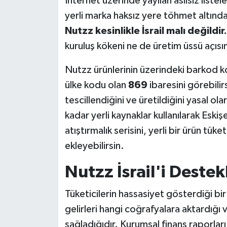
İnternet üzerinde yayılan asılsız liste
yerli marka haksız yere töhmet altında
Nutzz kesinlikle İsrail malı değildir.
kuruluş kökeni ne de üretim üssü açısı
Nutzz ürünlerinin üzerindeki barkod ko
ülke kodu olan
869
ibaresini görebili
tescillendiğini ve üretildiğini yasal 
kadar yerli kaynaklar kullanılarak Esk
atıştırmalık serisini, yerli bir ürün tü
ekleyebilirsin.
Nutzz İsrail'i Deste
Tüketicilerin hassasiyet gösterdiği bir
gelirleri hangi coğrafyalara aktardığı 
sağladığıdır. Kurumsal finans raporları ve