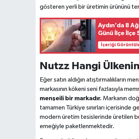
gösteren yerli bir üretimin ürününü te
Aydın’da 8 Ağ
Günü İlçe İlçe
İçeriği Görüntül
Nutzz Hangi Ülkeni
Eğer satın aldığın atıştırmalıkların m
markasının kökeni seni fazlasıyla mem
menşeili bir markadır.
Markanın doğuş
tamamen Türkiye sınırları içerisinde g
modern üretim tesislerinde üretilen bu 
emeğiyle paketlenmektedir.