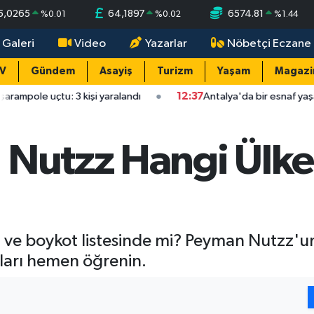
5,0265
64,1897
6574.81
%
0.01
%
0.02
%
1.44
 Galeri
Video
Yazarlar
Nöbetçi Eczane
TV
Gündem
Asayiş
Turizm
Yaşam
Magazi
u: 3 kişi yaralandı
12:37
Antalya'da bir esnaf yaşamına son ve
 Nutzz Hangi Ülk
 ve boykot listesinde mi? Peyman Nutzz'un s
yları hemen öğrenin.