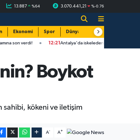
13.887
3.070.441,21
%
64
%
-0.76
n
Ekonomi
Spor
Dünya
Resmi Reklamlar
rdi!
12:21
Antalya'da iskeleden düşen işçi hayatını kaybetti!
enin? Boykot
ahibi, kökeni ve iletişim
-
+
A
A