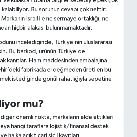
ler ve kulaktan dolma bilgiler sebebiyle pek çok
 kalabiliyor. Bu sorunun cevabı çok nettir:
Markanın İsrail ile ne sermaye ortaklığı, ne
ndan hiçbir alakası bulunmamaktadır.
dunu incelediğinde, Türkiye'nin uluslararası
rsin. Bu barkod, ürünün Türkiye'de
olarak kanıtlar. Ham maddesinden ambalajına
işehir’deki fabrikada el değmeden üretilen bu
ketmek istediğinde gönül rahatlığıyla sepetine
kliyor mu?
 diğer önemli nokta, markaların elde ettikleri
veya hangi taraflara lojistik/finansal destek
 halka açık ticari sicil kayıtları