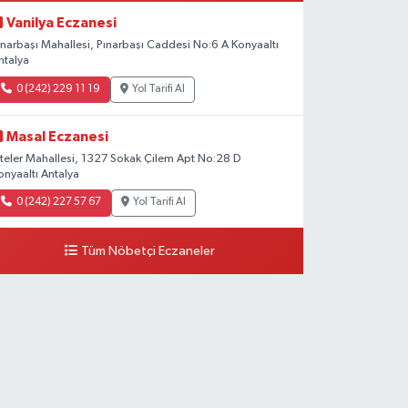
Vanilya Eczanesi
ınarbaşı Mahallesi, Pınarbaşı Caddesi No:6 A Konyaaltı
ntalya
0 (242) 229 11 19
Yol Tarifi Al
Masal Eczanesi
iteler Mahallesi, 1327 Sokak Çilem Apt No:28 D
onyaaltı Antalya
0 (242) 227 57 67
Yol Tarifi Al
Tüm Nöbetçi Eczaneler