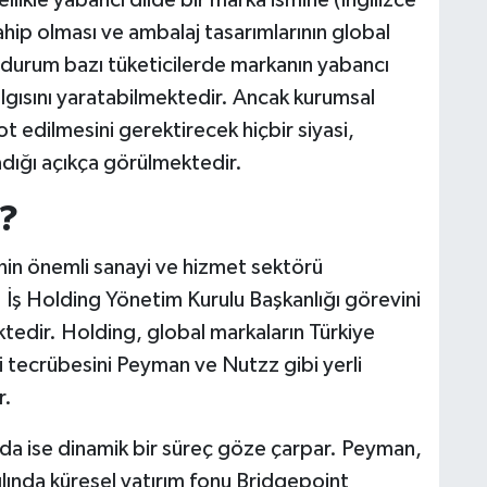
likle yabancı dilde bir marka ismine (İngilizce
hip olması ve ambalaj tasarımlarının global
 durum bazı tüketicilerde markanın yabancı
algısını yaratabilmektedir. Ancak kurumsal
t edilmesini gerektirecek hiçbir siyasi,
dığı açıkça görülmektedir.
?
’nin önemli sanayi ve hizmet sektörü
r. İş Holding Yönetim Kurulu Başkanlığı görevini
edir. Holding, global markaların Türkiye
tecrübesini Peyman ve Nutzz gibi yerli
r.
nda ise dinamik bir süreç göze çarpar. Peyman,
ında küresel yatırım fonu Bridgepoint