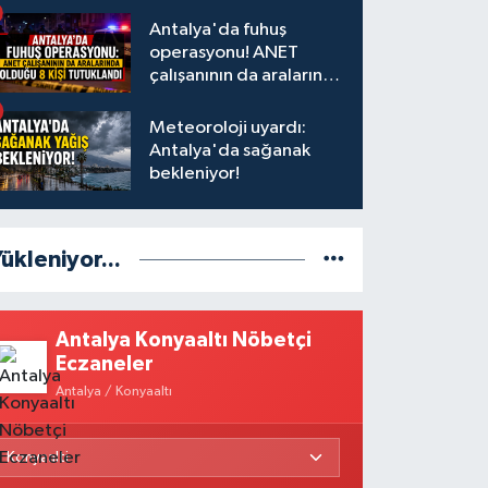
Antalya'da fuhuş
operasyonu! ANET
çalışanının da aralarında
olduğu 8 kişi tutuklandı
Meteoroloji uyardı:
Antalya'da sağanak
bekleniyor!
ükleniyor...
Antalya Konyaaltı Nöbetçi
Eczaneler
Antalya / Konyaaltı