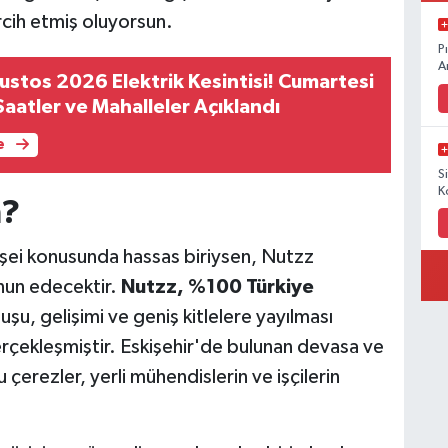
rcih etmiş oluyorsun.
P
A
ustos 2026 Elektrik Kesintisi! Cumartesi
 Saatler ve Mahalleler Açıklandı
e
S
K
n?
enşei konusunda hassas biriysen, Nutzz
nun edecektir.
Nutzz, %100 Türkiye
u, gelişimi ve geniş kitlelere yayılması
erçekleşmiştir. Eskişehir'de bulunan devasa ve
çerezler, yerli mühendislerin ve işçilerin