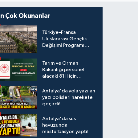
En Çok Okunanlar
Türkiye–Fransa
Uluslararası Gençlik
Değişimi Programı
Başvuruları Başladı
Tarım ve Orman
Bakanlığı personel
alacak! 81 il için
başvurular başladı
Antalya'da yola yazılan
yazı polisleri harekete
geçirdi!
Antalya'da süs
havuzunda
mastürbasyon yaptı!