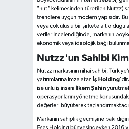
Boykot iddialarının temel sebebi, genel
"nut" kelimesinden türetilen Nutzz) sa
trendlere uygun modern yapısıdır. Bu
veya çok uluslu bir şirkete ait olduğu 
veriler incelendiğinde, markanın boyko
ekonomik veya ideolojik bağı bulunma
Nutzz'un Sahibi Kim
Nutzz markasının nihai sahibi, Türkiye
yatırımlarına imza atan
İş Holding
'di
ise ünlü iş insanı
İlkem Şahin
yürütmekt
operasyonlarını yönetme konusundaki 
değerleri büyüterek taçlandırmaktadı
Markanın sahiplik geçmişine bakıldığı
Esas Holding bünyesindeyken 2016 yıl