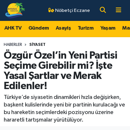
Nöbetçi Eczane
AHK TV
Antalya Nöbetçi Eczaneler
AHK TV
Gündem
Asayiş
Turizm
Yaşam
Ma
Gündem
Antalya Hava Durumu
HABERLER
SIYASET
Asayiş
Antalya Namaz Vakitleri
Özgür Özel’in Yeni Partisi
Seçime Girebilir mi? İşte
Turizm
Antalya Trafik Yoğunluk Haritası
Yasal Şartlar ve Merak
Yaşam
Süper Lig Puan Durumu ve Fikstür
Edilenler!
Magazin
Tüm Manşetler
Türkiye’de siyasetin dinamikleri hızla değişirken,
başkent kulislerinde yeni bir partinin kurulacağı ve
Ekonomi
Son Dakika Haberleri
bu hareketin seçimlerdeki pozisyonu üzerine
hararetli tartışmalar yürütülüyor.
Spor
Haber Arşivi