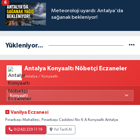
6
Meteoroloji uyardı: Antalya'da
sağanak bekleniyor!
Yükleniyor...
Antalya Konyaaltı Nöbetçi Eczaneler
Antalya / Konyaaltı
Vanilya Eczanesi
Pınarbaşı Mahallesi, Pınarbaşı Caddesi No:6 A Konyaaltı Antalya
0 (242) 229 11 19
Yol Tarifi Al