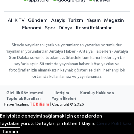
AHK TV
Gündem
Asayiş
Turizm
Yaşam
Magazin
Ekonomi
Spor
Dünya
Resmi Reklamlar
Sitede yayınlanan içerik ve yorumlardan yazarları sorumludur.
Yayınlanan yorumlardan Antalya Haber - Antalya Haberleri - Antalya
Son Dakika sorumlu tutulamaz. Sitedeki tüm harici linkler ayrı bir
sayfada açılır. Sitemizde yayınlanan haber, köşe yazıları ve
fotoğraflar izin alınmaksızın kaynak gösterilse dahi, herhangi bir
ortamda kullanılamaz ve yayınlanamaz
Gizlilik Sözleşmesi
İletişim
Kuruluş Hakkında
Topluluk Kuralları
Yayın İlkeleri
Haber Yazılımı:
TE Bilişim
| Copyright © 2026
En iyi site deneyimi sağlamak için çerezlerden
faydalanıyoruz. Detaylar için lütfen tıklayın.
Çerez Politikası
Tamam