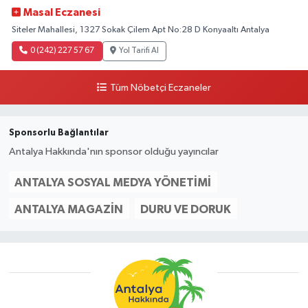
Masal Eczanesi
Siteler Mahallesi, 1327 Sokak Çilem Apt No:28 D Konyaaltı Antalya
0 (242) 227 57 67
Yol Tarifi Al
Tüm Nöbetçi Eczaneler
Sponsorlu Bağlantılar
Antalya Hakkında'nın sponsor olduğu yayıncılar
ANTALYA SOSYAL MEDYA YÖNETIMI
ANTALYA MAGAZIN
DURU VE DORUK