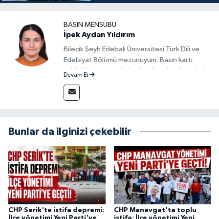
BASIN MENSUBU
İpek Aydan Yıldırım
Bilecik Şeyh Edebali Üniversitesi Türk Dili ve
Edebiyat Bölümü mezunuyum. Basın kartı
sahibi bir gazeteci olarak, güncel gelişmeleri
Devam Et
yakından takip ediyor ve okuyucuları doğru,
güvenilir ve tarafsız bilgilerle buluşturmayı
amaçlıyorum. Habercilik anlayışımda etik
değerlere, araştırmacı bakış açısına ve
objektifliğe büyük önem veriyorum. Çeşitli
Bunlar da ilginizi çekebilir
alanlarda ürettiğim içeriklerle kamuoyuna
fayda sağla
CHP Serik'te istifa depremi:
CHP Manavgat'ta toplu
İlçe yönetimi Yeni Parti'ye
istifa: İlçe yönetimi Yeni