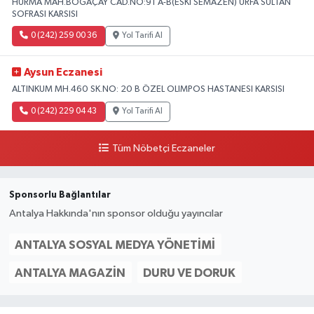
HURMA MAH.BOGAÇAY CAD.NO:91 A-B(ESKI SEMAZEN) URFA SULTAN
SOFRASI KARSISI
0 (242) 259 00 36
Yol Tarifi Al
Aysun Eczanesi
ALTINKUM MH.460 SK.NO: 20 B ÖZEL OLIMPOS HASTANESI KARSISI
0 (242) 229 04 43
Yol Tarifi Al
Tüm Nöbetçi Eczaneler
Sponsorlu Bağlantılar
Antalya Hakkında'nın sponsor olduğu yayıncılar
ANTALYA SOSYAL MEDYA YÖNETIMI
ANTALYA MAGAZIN
DURU VE DORUK