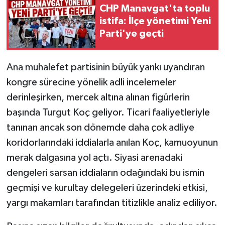
CHP Manavgat'ta toplu
istifa: İlçe yönetimi Yeni
Parti'ye geçti
Ana muhalefet partisinin büyük yankı uyandıran
kongre sürecine yönelik adli incelemeler
derinleşirken, mercek altına alınan figürlerin
başında Turgut Koç geliyor. Ticari faaliyetleriyle
tanınan ancak son dönemde daha çok adliye
koridorlarındaki iddialarla anılan Koç, kamuoyunun
merak dalgasına yol açtı. Siyasi arenadaki
dengeleri sarsan iddiaların odağındaki bu ismin
geçmişi ve kurultay delegeleri üzerindeki etkisi,
yargı makamları tarafından titizlikle analiz ediliyor.