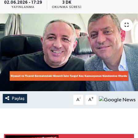
02.06.2026 - 17:29
3 DK
YAYINLANMA
OKUNMA SÜRESI
Dünya
Resmi Reklamlar
Paylaş
-
+
A
A