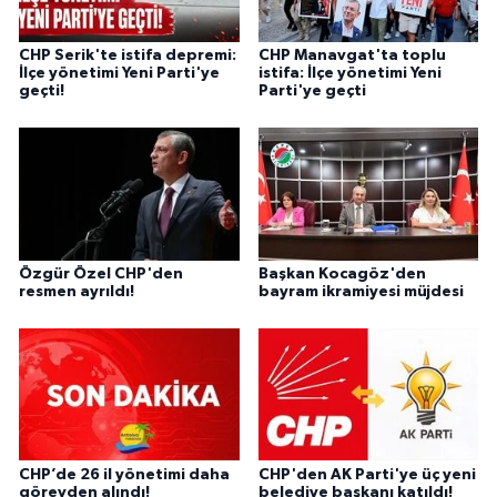
CHP Serik'te istifa depremi:
CHP Manavgat'ta toplu
İlçe yönetimi Yeni Parti'ye
istifa: İlçe yönetimi Yeni
geçti!
Parti'ye geçti
Özgür Özel CHP'den
Başkan Kocagöz'den
resmen ayrıldı!
bayram ikramiyesi müjdesi
CHP’de 26 il yönetimi daha
CHP'den AK Parti'ye üç yeni
görevden alındı!
belediye başkanı katıldı!