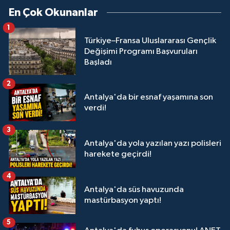
En Çok Okunanlar
1
Türkiye–Fransa Uluslararası Gençlik
Değişimi Programı Başvuruları
Başladı
2
Antalya'da bir esnaf yaşamına son
verdi!
3
Antalya'da yola yazılan yazı polisleri
harekete geçirdi!
4
Antalya'da süs havuzunda
mastürbasyon yaptı!
5