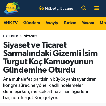
Nöbetçi Eczane
AHK TV
Antalya Nöbetçi Eczaneler
AHK TV
Gündem
Asayiş
Turizm
Yaşam
Ma
Gündem
Antalya Hava Durumu
HABERLER
SIYASET
Asayiş
Antalya Namaz Vakitleri
Siyaset ve Ticaret
Sarmalındaki Gizemli İsim
Turizm
Antalya Trafik Yoğunluk Haritası
Turgut Koç Kamuoyunun
Yaşam
Süper Lig Puan Durumu ve Fikstür
Gündemine Oturdu
Magazin
Tüm Manşetler
Ana muhalefet partisinin büyük yankı uyandıran
kongre sürecine yönelik adli incelemeler
Ekonomi
Son Dakika Haberleri
derinleşirken, mercek altına alınan figürlerin
başında Turgut Koç geliyor.
Spor
Haber Arşivi