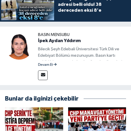
adresi belli oldu! 38
dereceden eksi 8'e
BASIN MENSUBU
İpek Aydan Yıldırım
Bilecik Şeyh Edebali Üniversitesi Türk Dili ve
Edebiyat Bölümü mezunuyum. Basın kartı
sahibi bir gazeteci olarak, güncel gelişmeleri
Devam Et
yakından takip ediyor ve okuyucuları doğru,
güvenilir ve tarafsız bilgilerle buluşturmayı
amaçlıyorum. Habercilik anlayışımda etik
değerlere, araştırmacı bakış açısına ve
objektifliğe büyük önem veriyorum. Çeşitli
Bunlar da ilginizi çekebilir
alanlarda ürettiğim içeriklerle kamuoyuna
fayda sağla