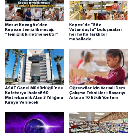
Mesut Kocagöz’den
Kepez'de "Söz
Kepeze temizlik mesajı:
Vatandaşta" buluşmaları
"Temizlik kirletmemektir"
her hafta farklı bir
mahallede
ASAT Genel Müdürlüğü'nde
Öğrenciler İçin Verimli Ders
Kafeterya İhalesi! 60
Çalışma Teknikleri: Başarıyı
Metrekarelik Alan 3 Yıllığına
Artıran 10 Etkili Yöntem
Kiraya Verilecek