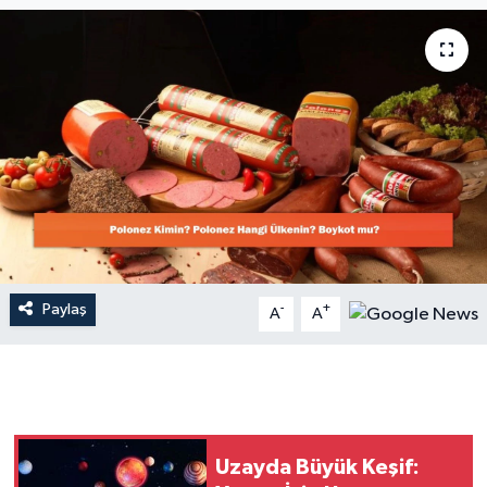
Dünya
Resmi Reklamlar
Paylaş
-
+
A
A
Uzayda Büyük Keşif: