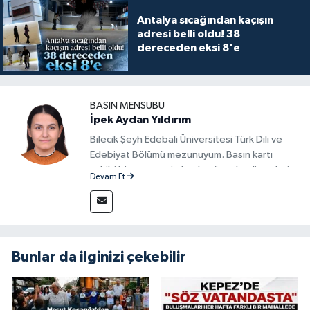
Antalya sıcağından kaçışın
adresi belli oldu! 38
dereceden eksi 8'e
BASIN MENSUBU
İpek Aydan Yıldırım
Bilecik Şeyh Edebali Üniversitesi Türk Dili ve
Edebiyat Bölümü mezunuyum. Basın kartı
sahibi bir gazeteci olarak, güncel gelişmeleri
Devam Et
yakından takip ediyor ve okuyucuları doğru,
güvenilir ve tarafsız bilgilerle buluşturmayı
amaçlıyorum. Habercilik anlayışımda etik
değerlere, araştırmacı bakış açısına ve
objektifliğe büyük önem veriyorum. Çeşitli
Bunlar da ilginizi çekebilir
alanlarda ürettiğim içeriklerle kamuoyuna
fayda sağla