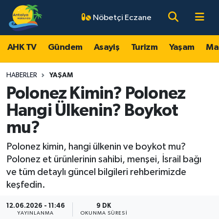
Nöbetçi Eczane
AHK TV
Antalya Nöbetçi Eczaneler
AHK TV
Gündem
Asayiş
Turizm
Yaşam
Ma
Gündem
Antalya Hava Durumu
HABERLER
YAŞAM
Asayiş
Antalya Namaz Vakitleri
Polonez Kimin? Polonez
Hangi Ülkenin? Boykot
Turizm
Antalya Trafik Yoğunluk Haritası
mu?
Yaşam
Süper Lig Puan Durumu ve Fikstür
Polonez kimin, hangi ülkenin ve boykot mu?
Polonez et ürünlerinin sahibi, menşei, İsrail bağı
Magazin
Tüm Manşetler
ve tüm detaylı güncel bilgileri rehberimizde
keşfedin.
Ekonomi
Son Dakika Haberleri
12.06.2026 - 11:46
9 DK
Spor
Haber Arşivi
YAYINLANMA
OKUNMA SÜRESI