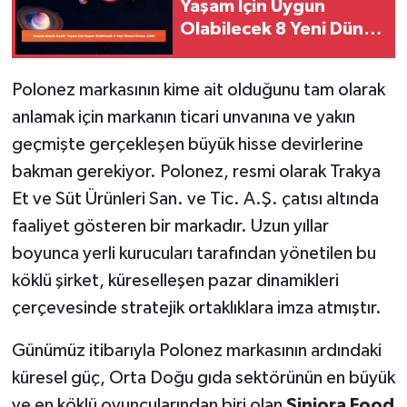
Yaşam İçin Uygun
Olabilecek 8 Yeni Dünya
Ortaya Çıktı!
Polonez markasının kime ait olduğunu tam olarak
anlamak için markanın ticari unvanına ve yakın
geçmişte gerçekleşen büyük hisse devirlerine
bakman gerekiyor. Polonez, resmi olarak Trakya
Et ve Süt Ürünleri San. ve Tic. A.Ş. çatısı altında
faaliyet gösteren bir markadır. Uzun yıllar
boyunca yerli kurucuları tarafından yönetilen bu
köklü şirket, küreselleşen pazar dinamikleri
çerçevesinde stratejik ortaklıklara imza atmıştır.
Günümüz itibarıyla Polonez markasının ardındaki
küresel güç, Orta Doğu gıda sektörünün en büyük
ve en köklü oyuncularından biri olan
Siniora Food