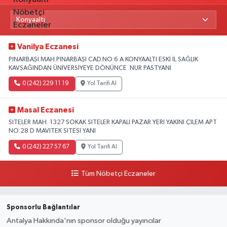
Vanilya Eczanesi
PINARBAŞI MAH.PINARBAŞI CAD.NO:6 A KONYAALTI ESKİ İL SAĞLIK
KAVŞAĞINDAN ÜNİVERSİYEYE DÖNÜNCE .NUR PAST.YANI
0 (242) 229 11 19
Yol Tarifi Al
Masal Eczanesi
SITELER MAH. 1327 SOKAK SITELER KAPALI PAZAR YERI YAKINI ÇILEM APT
NO:28 D MAVITEK SITESI YANI
0 (242) 227 57 67
Yol Tarifi Al
Tüm Nöbetçi Eczaneler
Sponsorlu Bağlantılar
Antalya Hakkında'nın sponsor olduğu yayıncılar