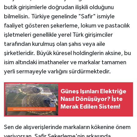
butik girişimlerle doğrudan ilişkili olduğunu
bilmelisin. Türkiye genelinde "Safir" ismiyle
faaliyet gösteren şekerleme, lokum ve pastacılık
işletmeleri genellikle yerel Türk girişimciler
tarafından kurulmuş olan şahıs veya aile
şirketleridir. Büyük küresel holdinglerin aksine, bu
isim altındaki imathaneler ve markalar tamamen
yerli sermayeyle varlığını sürdürmektedir.
Güneş Işınları Elektriğe
Nasıl Dönüşüyor? İşte
Merak Edilen Sistem!
Sen de alışverişlerinde markaların kökenine önem
veriyorsan, Safir Şekerleme'nin arkasında