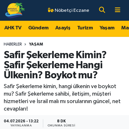
Nöbetçi Eczane
AHK TV
Antalya Nöbetçi Eczaneler
AHK TV
Gündem
Asayiş
Turizm
Yaşam
Ma
Gündem
Antalya Hava Durumu
HABERLER
YAŞAM
Asayiş
Antalya Namaz Vakitleri
Safir Şekerleme Kimin?
Safir Şekerleme Hangi
Turizm
Antalya Trafik Yoğunluk Haritası
Ülkenin? Boykot mu?
Yaşam
Süper Lig Puan Durumu ve Fikstür
Safir Şekerleme kimin, hangi ülkenin ve boykot
mu? Safir Şekerleme sahibi, iletişim, müşteri
Magazin
Tüm Manşetler
hizmetleri ve İsrail malı mı sorularının güncel, net
cevapları!
Ekonomi
Son Dakika Haberleri
04.07.2026 - 13:22
8 DK
Spor
Haber Arşivi
YAYINLANMA
OKUNMA SÜRESI