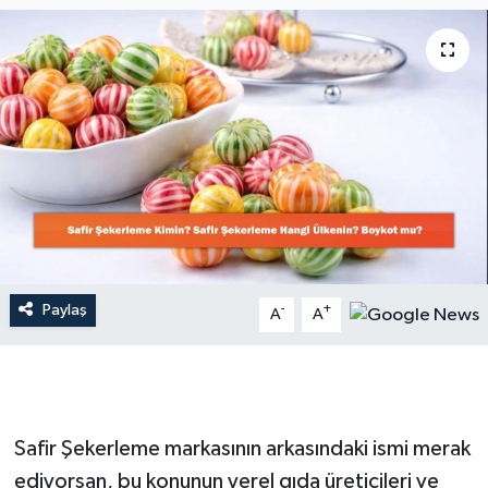
Dünya
Resmi Reklamlar
Paylaş
-
+
A
A
Safir Şekerleme markasının arkasındaki ismi merak
ediyorsan, bu konunun yerel gıda üreticileri ve