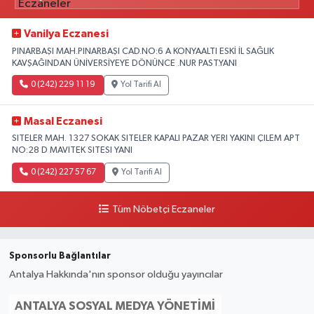
Vanilya Eczanesi
PINARBAŞI MAH.PINARBAŞI CAD.NO:6 A KONYAALTI ESKİ İL SAĞLIK
KAVŞAĞINDAN ÜNİVERSİYEYE DÖNÜNCE .NUR PAST.YANI
0 (242) 229 11 19
Yol Tarifi Al
Masal Eczanesi
SITELER MAH. 1327 SOKAK SITELER KAPALI PAZAR YERI YAKINI ÇILEM APT
NO:28 D MAVITEK SITESI YANI
0 (242) 227 57 67
Yol Tarifi Al
Tüm Nöbetçi Eczaneler
Sponsorlu Bağlantılar
Antalya Hakkında'nın sponsor olduğu yayıncılar
ANTALYA SOSYAL MEDYA YÖNETIMI