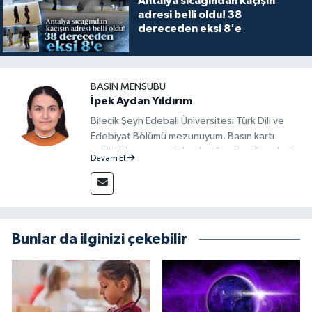
Antalya sıcağından kaçışın
adresi belli oldu! 38
dereceden eksi 8'e
BASIN MENSUBU
İpek Aydan Yıldırım
Bilecik Şeyh Edebali Üniversitesi Türk Dili ve
Edebiyat Bölümü mezunuyum. Basın kartı
sahibi bir gazeteci olarak, güncel gelişmeleri
Devam Et
yakından takip ediyor ve okuyucuları doğru,
güvenilir ve tarafsız bilgilerle buluşturmayı
amaçlıyorum. Habercilik anlayışımda etik
değerlere, araştırmacı bakış açısına ve
objektifliğe büyük önem veriyorum. Çeşitli
Bunlar da ilginizi çekebilir
alanlarda ürettiğim içeriklerle kamuoyuna
fayda sağla