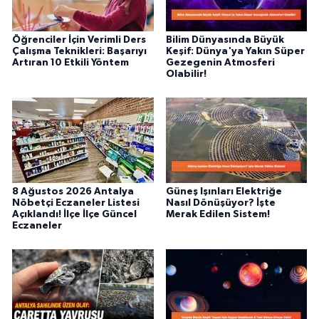
Öğrenciler İçin Verimli Ders
Bilim Dünyasında Büyük
Çalışma Teknikleri: Başarıyı
Keşif: Dünya'ya Yakın Süper
Artıran 10 Etkili Yöntem
Gezegenin Atmosferi
Olabilir!
8 Ağustos 2026 Antalya
Güneş Işınları Elektriğe
Nöbetçi Eczaneler Listesi
Nasıl Dönüşüyor? İşte
Açıklandı! İlçe İlçe Güncel
Merak Edilen Sistem!
Eczaneler