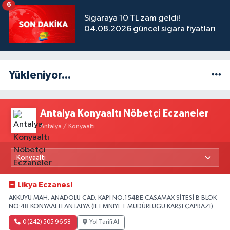
6
Sigaraya 10 TL zam geldi!
04.08.2026 güncel sigara fiyatları
Yükleniyor...
Antalya Konyaaltı Nöbetçi Eczaneler
Antalya / Konyaaltı
Likya Eczanesi
AKKUYU MAH. ANADOLU CAD. KAPI NO:154BE CASAMAX SİTESİ B BLOK
NO:48 KONYAALTI ANTALYA (İL EMNİYET MÜDÜRLÜĞÜ KARŞI ÇAPRAZI)
0 (242) 505 96 58
Yol Tarifi Al