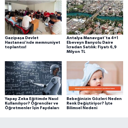
Gazipaşa Devlet
Antalya Manavgat’ta 4+1
Hastanesi’nde memnuniyet
Ebeveyn Banyolu Daire
toplantısı!
İcradan Satılık: Fiyatı 6,9
Milyon TL
Yapay Zeka Eğitimde Nasıl
Bebeğinizin Gözleri Neden
Kullanılıyor? Öğrenciler ve
Renk Değiştiriyor? İşte
Öğretmenler İçin Faydaları
Bilimsel Nedeni