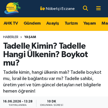
Nöbetçi Eczane
AHK TV
Antalya Nöbetçi Eczaneler
AHK TV
Gündem
Asayiş
Turizm
Yaşam
Ma
Gündem
Antalya Hava Durumu
HABERLER
YAŞAM
Asayiş
Antalya Namaz Vakitleri
Tadelle Kimin? Tadelle
Hangi Ülkenin? Boykot
Turizm
Antalya Trafik Yoğunluk Haritası
mu?
Yaşam
Süper Lig Puan Durumu ve Fikstür
Tadelle kimin, hangi ülkenin malı? Tadelle boykot
mu, İsrail ile bağlantısı var mı? Tadelle sahibi,
Magazin
Tüm Manşetler
üretim yeri ve tüm güncel detayları net bilgilerle
hemen öğrenin!
Ekonomi
Son Dakika Haberleri
16.06.2026 - 13:28
10 DK
Spor
Haber Arşivi
YAYINLANMA
OKUNMA SÜRESI