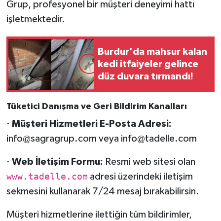
Grup, profesyonel bir müşteri deneyimi hattı
işletmektedir.
Burdur'da mahsur kalan
kedi itfaiyeler gelince
düz duvara tırmandı!
Tüketici Danışma ve Geri Bildirim Kanalları
·
Müşteri Hizmetleri E-Posta Adresi:
info@sagragrup.com veya info@tadelle.com
·
Web İletişim Formu:
Resmi web sitesi olan
www.tadelle.com
adresi üzerindeki iletişim
sekmesini kullanarak 7/24 mesaj bırakabilirsin.
Müşteri hizmetlerine ilettiğin tüm bildirimler,