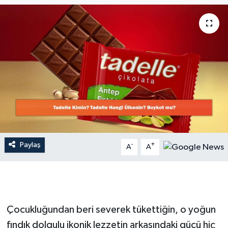
Dünya
Resmi Reklamlar
Paylaş
-
+
A
A
Çocukluğundan beri severek tükettiğin, o yoğun
fındık dolgulu ikonik lezzetin arkasındaki gücü hiç