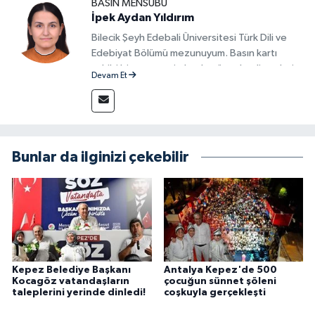
BASIN MENSUBU
İpek Aydan Yıldırım
Bilecik Şeyh Edebali Üniversitesi Türk Dili ve
Edebiyat Bölümü mezunuyum. Basın kartı
sahibi bir gazeteci olarak, güncel gelişmeleri
Devam Et
yakından takip ediyor ve okuyucuları doğru,
güvenilir ve tarafsız bilgilerle buluşturmayı
amaçlıyorum. Habercilik anlayışımda etik
değerlere, araştırmacı bakış açısına ve
objektifliğe büyük önem veriyorum. Çeşitli
Bunlar da ilginizi çekebilir
alanlarda ürettiğim içeriklerle kamuoyuna
fayda sağla
Kepez Belediye Başkanı
Antalya Kepez'de 500
Kocagöz vatandaşların
çocuğun sünnet şöleni
taleplerini yerinde dinledi!
coşkuyla gerçekleşti