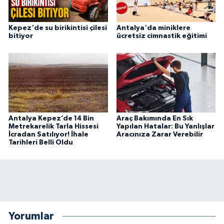
Kepez'de su birikintisi çilesi
Antalya'da miniklere
bitiyor
ücretsiz cimnastik eğitimi
Antalya Kepez’de 14 Bin
Araç Bakımında En Sık
Metrekarelik Tarla Hissesi
Yapılan Hatalar: Bu Yanlışlar
İcradan Satılıyor! İhale
Aracınıza Zarar Verebilir
Tarihleri Belli Oldu
Yorumlar