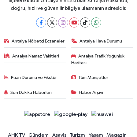
ilçelere kadar Antalya’nın sesi olan Antalya Hakkında;
doğru, hızlı ve güvenilir bilgiye ulaşmanın adresidir.
Antalya Nöbetçi Eczaneler
Antalya Hava Durumu
Antalya Namaz Vakitleri
Antalya Trafik Yoğunluk
Haritası
Puan Durumu ve Fikstür
Tüm Manşetler
Son Dakika Haberleri
Haber Arşivi
AHK TV
Gündem
Asayiş
Turizm
Yaşam
Magazin