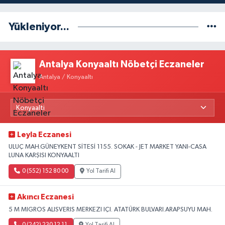
Yükleniyor...
Antalya Konyaaltı Nöbetçi Eczaneler
Antalya / Konyaaltı
Leyla Eczanesi
ULUÇ MAH.GÜNEYKENT SİTESİ 1155. SOKAK - JET MARKET YANI-CASA
LUNA KARŞISI KONYAALTI
0 (552) 152 80 00
Yol Tarifi Al
Akıncı Eczanesi
5 M MIGROS ALISVERIS MERKEZI IÇI. ATATÜRK BULVARI.ARAPSUYU MAH.