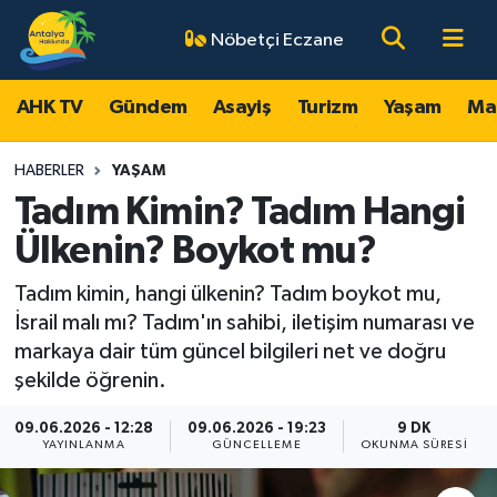
Nöbetçi Eczane
AHK TV
Antalya Nöbetçi Eczaneler
AHK TV
Gündem
Asayiş
Turizm
Yaşam
Ma
Gündem
Antalya Hava Durumu
HABERLER
YAŞAM
Asayiş
Antalya Namaz Vakitleri
Tadım Kimin? Tadım Hangi
Ülkenin? Boykot mu?
Turizm
Antalya Trafik Yoğunluk Haritası
Tadım kimin, hangi ülkenin? Tadım boykot mu,
Yaşam
Süper Lig Puan Durumu ve Fikstür
İsrail malı mı? Tadım'ın sahibi, iletişim numarası ve
markaya dair tüm güncel bilgileri net ve doğru
Magazin
Tüm Manşetler
şekilde öğrenin.
Ekonomi
Son Dakika Haberleri
09.06.2026 - 12:28
09.06.2026 - 19:23
9 DK
YAYINLANMA
GÜNCELLEME
OKUNMA SÜRESI
Spor
Haber Arşivi