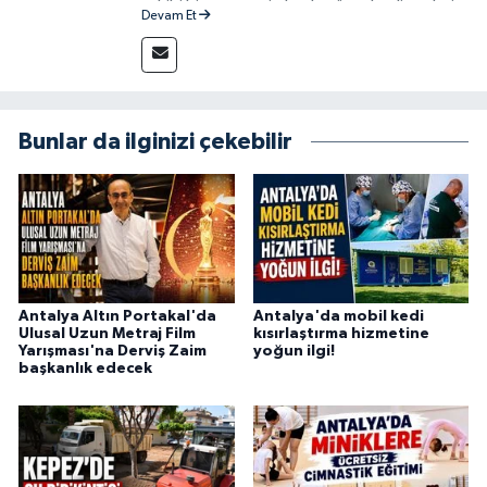
sahibi bir gazeteci olarak, güncel gelişmeleri
Devam Et
yakından takip ediyor ve okuyucuları doğru,
güvenilir ve tarafsız bilgilerle buluşturmayı
amaçlıyorum. Habercilik anlayışımda etik
değerlere, araştırmacı bakış açısına ve
objektifliğe büyük önem veriyorum. Çeşitli
Bunlar da ilginizi çekebilir
alanlarda ürettiğim içeriklerle kamuoyuna
fayda sağla
Antalya Altın Portakal'da
Antalya'da mobil kedi
Ulusal Uzun Metraj Film
kısırlaştırma hizmetine
Yarışması'na Derviş Zaim
yoğun ilgi!
başkanlık edecek