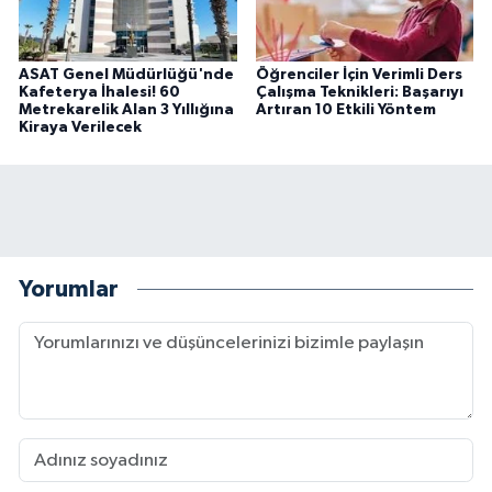
ASAT Genel Müdürlüğü'nde
Öğrenciler İçin Verimli Ders
Kafeterya İhalesi! 60
Çalışma Teknikleri: Başarıyı
Metrekarelik Alan 3 Yıllığına
Artıran 10 Etkili Yöntem
Kiraya Verilecek
Yorumlar