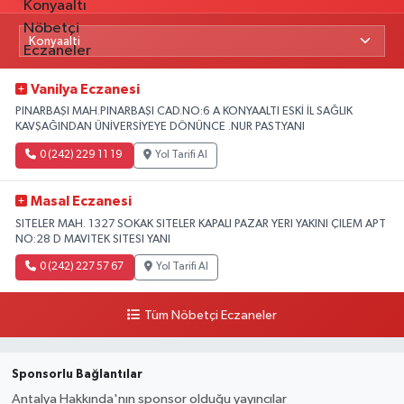
Vanilya Eczanesi
PINARBAŞI MAH.PINARBAŞI CAD.NO:6 A KONYAALTI ESKİ İL SAĞLIK
KAVŞAĞINDAN ÜNİVERSİYEYE DÖNÜNCE .NUR PAST.YANI
0 (242) 229 11 19
Yol Tarifi Al
Masal Eczanesi
SITELER MAH. 1327 SOKAK SITELER KAPALI PAZAR YERI YAKINI ÇILEM APT
NO:28 D MAVITEK SITESI YANI
0 (242) 227 57 67
Yol Tarifi Al
Tüm Nöbetçi Eczaneler
Sponsorlu Bağlantılar
Antalya Hakkında'nın sponsor olduğu yayıncılar