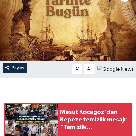
Dünya
Resmi Reklamlar
Paylaş
-
+
A
A
Mesut Kocagöz’den
Kepeze temizlik mesajı:
"Temizlik
kirletmemektir"