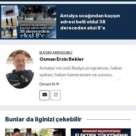
Antalya sıcağından kaçışın
adresi belli oldu! 38
dereceden eksi 8'e
BASIN MENSUBU
Osman Ersin Bekler
Antalya'nın ünlü Radyo programcısı, haber
spikeri, haber kameramanı ve sunucu.
Medyanın farklı alanlarında deneyim sahibi,
Devam Et
iletişimi ve haberciliği tutkuyla sürdüren bir
yayıncı.
Bunlar da ilginizi çekebilir