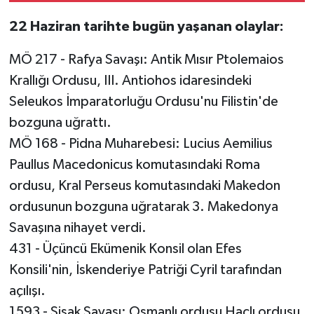
22 Haziran tarihte bugün yaşanan olaylar:
MÖ 217 - Rafya Savaşı: Antik Mısır Ptolemaios
Krallığı Ordusu, III. Antiohos idaresindeki
Seleukos İmparatorluğu Ordusu'nu Filistin'de
bozguna uğrattı.
MÖ 168 - Pidna Muharebesi: Lucius Aemilius
Paullus Macedonicus komutasındaki Roma
ordusu, Kral Perseus komutasındaki Makedon
ordusunun bozguna uğratarak 3. Makedonya
Savaşına nihayet verdi.
431 - Üçüncü Ekümenik Konsil olan Efes
Konsili'nin, İskenderiye Patriği Cyril tarafından
açılışı.
1593 - Sisak Savaşı: Osmanlı ordusu Haçlı ordusu