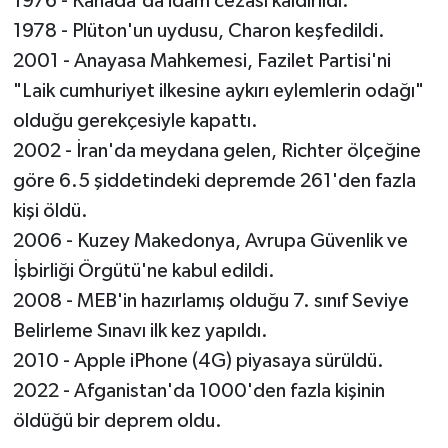
1976 - Kanada'da idam cezası kaldırıldı.
1978 - Plüton'un uydusu, Charon keşfedildi.
2001 - Anayasa Mahkemesi, Fazilet Partisi'ni
"Laik cumhuriyet ilkesine aykırı eylemlerin odağı"
olduğu gerekçesiyle kapattı.
2002 - İran'da meydana gelen, Richter ölçeğine
göre 6.5 şiddetindeki depremde 261'den fazla
kişi öldü.
2006 - Kuzey Makedonya, Avrupa Güvenlik ve
İşbirliği Örgütü'ne kabul edildi.
2008 - MEB'in hazırlamış olduğu 7. sınıf Seviye
Belirleme Sınavı ilk kez yapıldı.
2010 - Apple iPhone (4G) piyasaya sürüldü.
2022 - Afganistan'da 1000'den fazla kişinin
öldüğü bir deprem oldu.