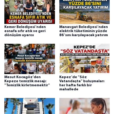
Kemer Belediyesi'nden
Manavgat Belediyesi'nden
esnafa sıfır atık ve geri
elektrik tüketiminin yüzde
dönüşüm uyarısı
86'sını karşılayacak yatırım
Mesut Kocagöz’den
Kepez'de "Söz
Kepeze temizlik mesajı:
Vatandaşta" buluşmaları
"Temizlik kirletmemektir"
her hafta farklı bir
mahallede