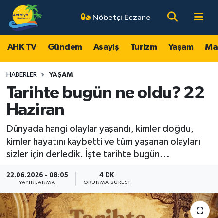
Nöbetçi Eczane
AHK TV
Antalya Nöbetçi Eczaneler
AHK TV
Gündem
Asayiş
Turizm
Yaşam
Ma
Gündem
Antalya Hava Durumu
HABERLER
YAŞAM
Asayiş
Antalya Namaz Vakitleri
Tarihte bugün ne oldu? 22
Haziran
Turizm
Antalya Trafik Yoğunluk Haritası
Dünyada hangi olaylar yaşandı, kimler doğdu,
Yaşam
Süper Lig Puan Durumu ve Fikstür
kimler hayatını kaybetti ve tüm yaşanan olayları
sizler için derledik. İşte tarihte bugün...
Magazin
Tüm Manşetler
22.06.2026 - 08:05
4 DK
YAYINLANMA
OKUNMA SÜRESI
Ekonomi
Son Dakika Haberleri
Spor
Haber Arşivi