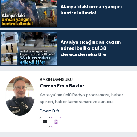
Alanya'daki orman yangını
kontrol altında!
Antalya sıcağından kaçışın
adresi belli oldu! 38
dereceden eksi 8'e
BASIN MENSUBU
Osman Ersin Bekler
Antalya'nın ünlü Radyo programcısı, haber
spikeri, haber kameramanı ve sunucu.
Medyanın farklı alanlarında deneyim sahibi,
Devam Et
iletişimi ve haberciliği tutkuyla sürdüren bir
yayıncı.