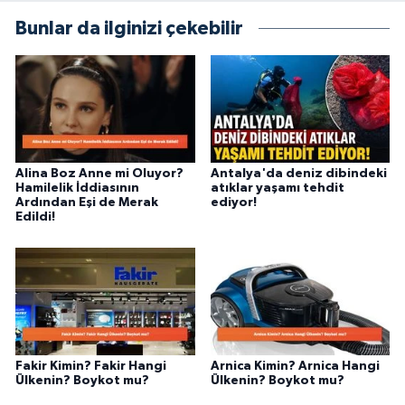
Bunlar da ilginizi çekebilir
Alina Boz Anne mi Oluyor?
Antalya'da deniz dibindeki
Hamilelik İddiasının
atıklar yaşamı tehdit
Ardından Eşi de Merak
ediyor!
Edildi!
Fakir Kimin? Fakir Hangi
Arnica Kimin? Arnica Hangi
Ülkenin? Boykot mu?
Ülkenin? Boykot mu?