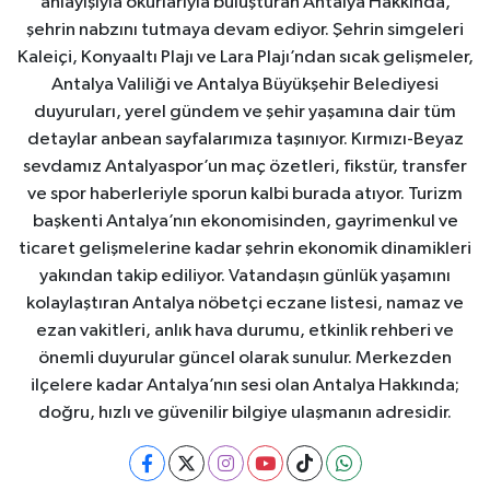
anlayışıyla okurlarıyla buluşturan Antalya Hakkında,
şehrin nabzını tutmaya devam ediyor. Şehrin simgeleri
Kaleiçi, Konyaaltı Plajı ve Lara Plajı’ndan sıcak gelişmeler,
Antalya Valiliği ve Antalya Büyükşehir Belediyesi
duyuruları, yerel gündem ve şehir yaşamına dair tüm
detaylar anbean sayfalarımıza taşınıyor. Kırmızı-Beyaz
sevdamız Antalyaspor’un maç özetleri, fikstür, transfer
ve spor haberleriyle sporun kalbi burada atıyor. Turizm
başkenti Antalya’nın ekonomisinden, gayrimenkul ve
ticaret gelişmelerine kadar şehrin ekonomik dinamikleri
yakından takip ediliyor. Vatandaşın günlük yaşamını
kolaylaştıran Antalya nöbetçi eczane listesi, namaz ve
ezan vakitleri, anlık hava durumu, etkinlik rehberi ve
önemli duyurular güncel olarak sunulur. Merkezden
ilçelere kadar Antalya’nın sesi olan Antalya Hakkında;
doğru, hızlı ve güvenilir bilgiye ulaşmanın adresidir.