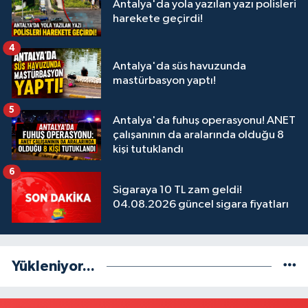
Antalya'da yola yazılan yazı polisleri
harekete geçirdi!
4
Antalya'da süs havuzunda
mastürbasyon yaptı!
5
Antalya'da fuhuş operasyonu! ANET
çalışanının da aralarında olduğu 8
kişi tutuklandı
6
Sigaraya 10 TL zam geldi!
04.08.2026 güncel sigara fiyatları
Yükleniyor...