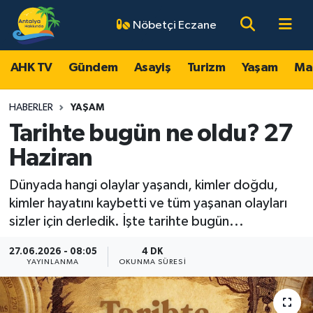
Nöbetçi Eczane
AHK TV
Antalya Nöbetçi Eczaneler
AHK TV
Gündem
Asayiş
Turizm
Yaşam
Ma
Gündem
Antalya Hava Durumu
HABERLER
YAŞAM
Asayiş
Antalya Namaz Vakitleri
Tarihte bugün ne oldu? 27
Haziran
Turizm
Antalya Trafik Yoğunluk Haritası
Dünyada hangi olaylar yaşandı, kimler doğdu,
Yaşam
Süper Lig Puan Durumu ve Fikstür
kimler hayatını kaybetti ve tüm yaşanan olayları
sizler için derledik. İşte tarihte bugün...
Magazin
Tüm Manşetler
27.06.2026 - 08:05
4 DK
YAYINLANMA
OKUNMA SÜRESI
Ekonomi
Son Dakika Haberleri
Spor
Haber Arşivi