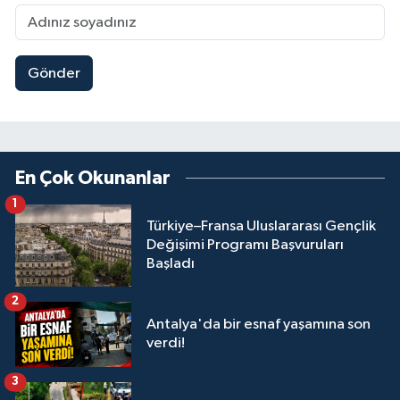
Gönder
En Çok Okunanlar
1
Türkiye–Fransa Uluslararası Gençlik
Değişimi Programı Başvuruları
Başladı
2
Antalya'da bir esnaf yaşamına son
verdi!
3