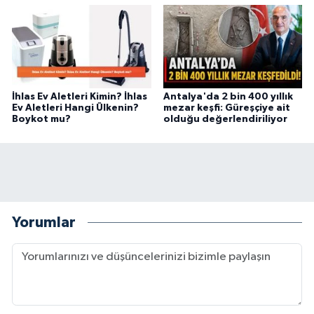
İhlas Ev Aletleri Kimin? İhlas
Antalya'da 2 bin 400 yıllık
Ev Aletleri Hangi Ülkenin?
mezar keşfi: Güreşçiye ait
Boykot mu?
olduğu değerlendiriliyor
Yorumlar