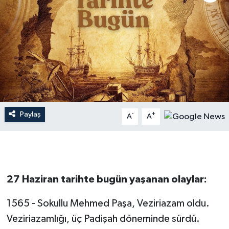
Dünya
Resmi Reklamlar
Paylaş
-
+
A
A
27 Haziran tarihte bugün yaşanan olaylar:
1565 - Sokullu Mehmed Paşa, Veziriazam oldu.
Veziriazamlığı, üç Padişah döneminde sürdü.