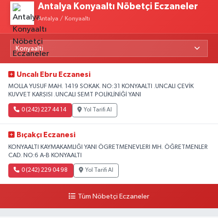
Antalya Konyaaltı Nöbetçi Eczaneler
Antalya / Konyaaltı
Uncalı Ebru Eczanesi
MOLLA YUSUF MAH. 1419 SOKAK. NO:31 KONYAALTI .UNCALI ÇEVİK
KUVVET KARŞISI .UNCALI SEMT POLİKLİNİĞİ YANI
0 (242) 227 44 14
Yol Tarifi Al
Bıçakçı Eczanesi
KONYAALTI KAYMAKAMLIĞI YANI ÖGRETMENEVLERI MH. ÖĞRETMENLER
CAD. NO:6 A-B KONYAALTI
0 (242) 229 04 98
Yol Tarifi Al
Tüm Nöbetçi Eczaneler