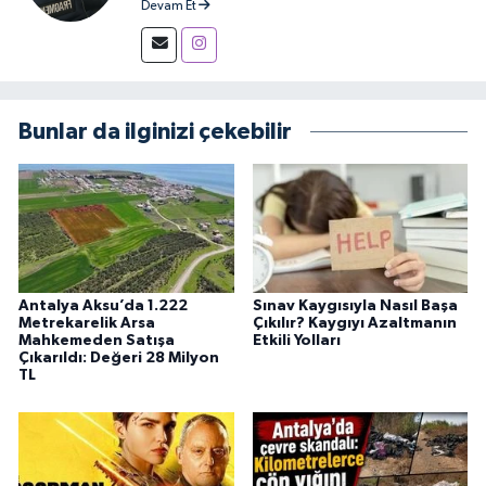
Devam Et
iletişimi ve haberciliği tutkuyla sürdüren bir
yayıncı.
Bunlar da ilginizi çekebilir
Antalya Aksu’da 1.222
Sınav Kaygısıyla Nasıl Başa
Metrekarelik Arsa
Çıkılır? Kaygıyı Azaltmanın
Mahkemeden Satışa
Etkili Yolları
Çıkarıldı: Değeri 28 Milyon
TL