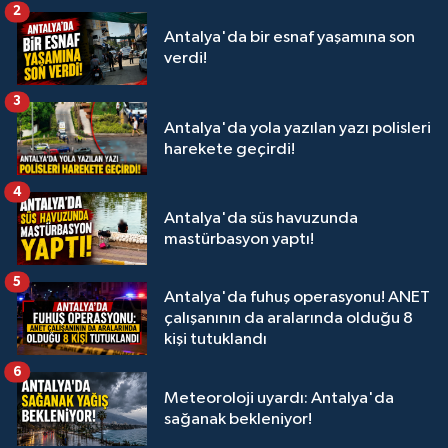
2
Antalya'da bir esnaf yaşamına son
verdi!
3
Antalya'da yola yazılan yazı polisleri
harekete geçirdi!
4
Antalya'da süs havuzunda
mastürbasyon yaptı!
5
Antalya'da fuhuş operasyonu! ANET
çalışanının da aralarında olduğu 8
kişi tutuklandı
6
Meteoroloji uyardı: Antalya'da
sağanak bekleniyor!