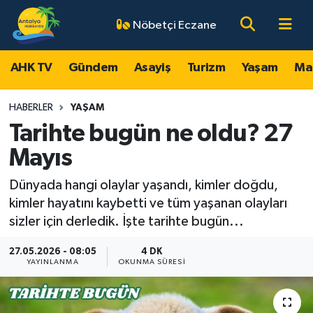
Nöbetçi Eczane
AHK TV
Antalya Nöbetçi Eczaneler
AHK TV
Gündem
Asayiş
Turizm
Yaşam
Ma
Gündem
Antalya Hava Durumu
HABERLER
YAŞAM
Asayiş
Antalya Namaz Vakitleri
Tarihte bugün ne oldu? 27
Mayıs
Turizm
Antalya Trafik Yoğunluk Haritası
Dünyada hangi olaylar yaşandı, kimler doğdu,
Yaşam
Süper Lig Puan Durumu ve Fikstür
kimler hayatını kaybetti ve tüm yaşanan olayları
sizler için derledik. İşte tarihte bugün...
Magazin
Tüm Manşetler
27.05.2026 - 08:05
4 DK
YAYINLANMA
OKUNMA SÜRESI
Ekonomi
Son Dakika Haberleri
Spor
Haber Arşivi