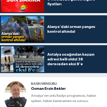
fiyatları
Alanya'daki orman yangını
kontrol altında!
Antalya sıcağından kaçışın
adresi belli oldu! 38
dereceden eksi 8'e
BASIN MENSUBU
Osman Ersin Bekler
Antalya'nın ünlü Radyo programcısı, haber
spikeri, haber kameramanı ve sunucu.
Medyanın farklı alanlarında deneyim sahibi,