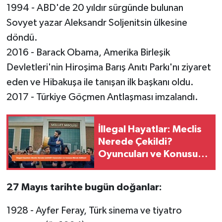
1994 - ABD'de 20 yıldır sürgünde bulunan
Sovyet yazar Aleksandr Soljenitsin ülkesine
döndü.
2016 - Barack Obama, Amerika Birleşik
Devletleri'nin Hiroşima Barış Anıtı Parkı'nı ziyaret
eden ve Hibakuşa ile tanışan ilk başkanı oldu.
2017 - Türkiye Göçmen Antlaşması imzalandı.
İllegal Hayatlar: Meclis
Nerede Çekildi?
Oyuncuları ve Konusu
Merak Ediliyor!
27 Mayıs tarihte bugün doğanlar:
1928 - Ayfer Feray, Türk sinema ve tiyatro