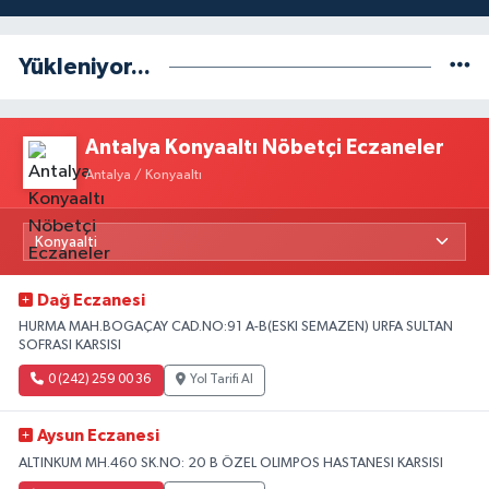
Yükleniyor...
Antalya Konyaaltı Nöbetçi Eczaneler
Antalya / Konyaaltı
Dağ Eczanesi
HURMA MAH.BOGAÇAY CAD.NO:91 A-B(ESKI SEMAZEN) URFA SULTAN
SOFRASI KARSISI
0 (242) 259 00 36
Yol Tarifi Al
Aysun Eczanesi
ALTINKUM MH.460 SK.NO: 20 B ÖZEL OLIMPOS HASTANESI KARSISI