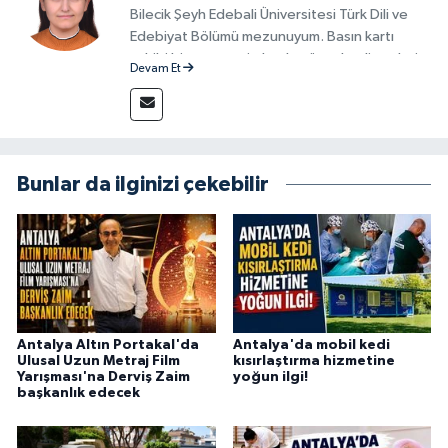
Bilecik Şeyh Edebali Üniversitesi Türk Dili ve
Edebiyat Bölümü mezunuyum. Basın kartı
sahibi bir gazeteci olarak, güncel gelişmeleri
Devam Et
yakından takip ediyor ve okuyucuları doğru,
güvenilir ve tarafsız bilgilerle buluşturmayı
amaçlıyorum. Habercilik anlayışımda etik
değerlere, araştırmacı bakış açısına ve
objektifliğe büyük önem veriyorum. Çeşitli
Bunlar da ilginizi çekebilir
alanlarda ürettiğim içeriklerle kamuoyuna
fayda sağla
Antalya Altın Portakal'da
Antalya'da mobil kedi
Ulusal Uzun Metraj Film
kısırlaştırma hizmetine
Yarışması'na Derviş Zaim
yoğun ilgi!
başkanlık edecek