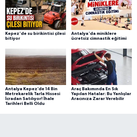
Kepez'de su birikintisi çilesi
Antalya'da miniklere
bitiyor
ücretsiz cimnastik eğitimi
Antalya Kepez’de 14 Bin
Araç Bakımında En Sık
Metrekarelik Tarla Hissesi
Yapılan Hatalar: Bu Yanlışlar
İcradan Satılıyor! İhale
Aracınıza Zarar Verebilir
Tarihleri Belli Oldu