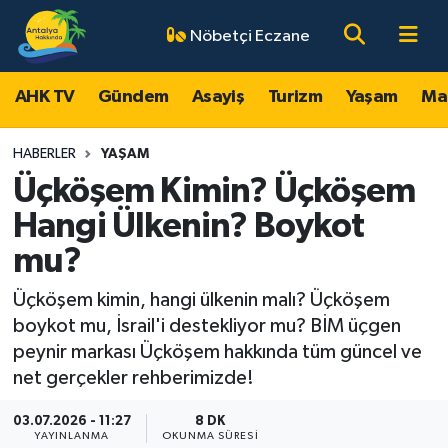
Nöbetçi Eczane
AHK TV
Antalya Nöbetçi Eczaneler
AHK TV
Gündem
Asayiş
Turizm
Yaşam
Ma
Gündem
Antalya Hava Durumu
HABERLER
YAŞAM
Asayiş
Antalya Namaz Vakitleri
Üçköşem Kimin? Üçköşem
Hangi Ülkenin? Boykot
Turizm
Antalya Trafik Yoğunluk Haritası
mu?
Yaşam
Süper Lig Puan Durumu ve Fikstür
Üçköşem kimin, hangi ülkenin malı? Üçköşem
boykot mu, İsrail'i destekliyor mu? BİM üçgen
Magazin
Tüm Manşetler
peynir markası Üçköşem hakkında tüm güncel ve
net gerçekler rehberimizde!
Ekonomi
Son Dakika Haberleri
03.07.2026 - 11:27
8 DK
Spor
Haber Arşivi
YAYINLANMA
OKUNMA SÜRESI