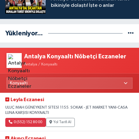
bikiniyle dolaştı! İşte o anlar
Yükleniyor...
Antalya Konyaaltı Nöbetçi Eczaneler
Antalya / Konyaaltı
Leyla Eczanesi
ULUÇ MAH.GÜNEYKENT SİTESİ 1155. SOKAK - JET MARKET YANI-CASA
LUNA KARŞISI KONYAALTI
0 (552) 152 80 00
Yol Tarifi Al
Akıncı Eczanesi