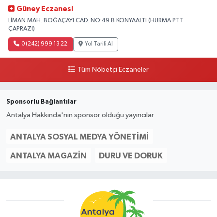
Güney Eczanesi
LİMAN MAH. BOĞAÇAYI CAD. NO:49 B KONYAALTI (HURMA PTT
ÇAPRAZI)
0 (242) 999 13 22
Yol Tarifi Al
Tüm Nöbetçi Eczaneler
Sponsorlu Bağlantılar
Antalya Hakkında'nın sponsor olduğu yayıncılar
ANTALYA SOSYAL MEDYA YÖNETIMI
ANTALYA MAGAZIN
DURU VE DORUK