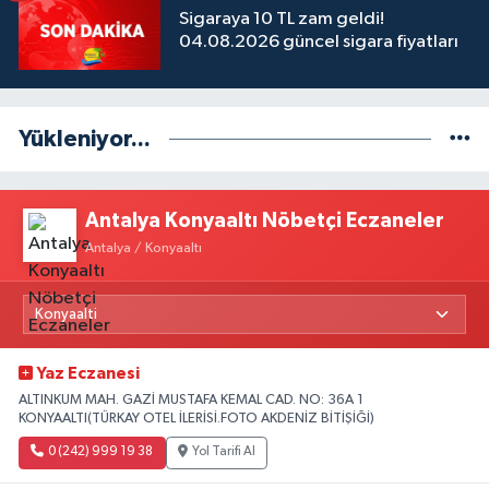
Sigaraya 10 TL zam geldi!
04.08.2026 güncel sigara fiyatları
Yükleniyor...
Antalya Konyaaltı Nöbetçi Eczaneler
Antalya / Konyaaltı
Yaz Eczanesi
ALTINKUM MAH. GAZİ MUSTAFA KEMAL CAD. NO: 36A 1
KONYAALTI(TÜRKAY OTEL İLERİSİ.FOTO AKDENİZ BİTİŞİĞİ)
0 (242) 999 19 38
Yol Tarifi Al