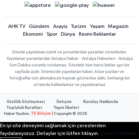
AHK TV
Gündem
Asayiş
Turizm
Yaşam
Magazin
Ekonomi
Spor
Dünya
Resmi Reklamlar
Sitede yayınlanan içerik ve yorumlardan yazarları sorumludur.
Yayınlanan yorumlardan Antalya Haber - Antalya Haberleri - Antalya
Son Dakika sorumlu tutulamaz. Sitedeki tüm harici linkler ayrı bir
sayfada açılır. Sitemizde yayınlanan haber, köşe yazıları ve
fotoğraflar izin alınmaksızın kaynak gösterilse dahi, herhangi bir
ortamda kullanılamaz ve yayınlanamaz
Gizlilik Sözleşmesi
İletişim
Kuruluş Hakkında
Topluluk Kuralları
Yayın İlkeleri
Haber Yazılımı:
TE Bilişim
| Copyright © 2026
En iyi site deneyimi sağlamak için çerezlerden
faydalanıyoruz. Detaylar için lütfen tıklayın.
Çerez Politikası