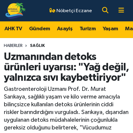
Nöbetçi Eczane
AHK TV
Antalya Nöbetçi Eczaneler
AHK TV
Gündem
Asayiş
Turizm
Yaşam
Ma
Gündem
Antalya Hava Durumu
HABERLER
SAĞLIK
Asayiş
Antalya Namaz Vakitleri
Uzmanından detoks
ürünleri uyarısı: "Yağ değil,
Turizm
Antalya Trafik Yoğunluk Haritası
yalnızca sıvı kaybettiriyor"
Yaşam
Süper Lig Puan Durumu ve Fikstür
Gastroenteroloji Uzmanı Prof. Dr. Murat
Sarıkaya, sağlıklı yaşam ve kilo verme amacıyla
Magazin
Tüm Manşetler
bilinçsizce kullanılan detoks ürünlerinin ciddi
riskler barındırdığını vurguladı. Sarıkaya, dışarıdan
Ekonomi
Son Dakika Haberleri
uygulanan detoks müdahalelerinin çoğunlukla
gereksiz olduğunu belirterek, "Vücudumuz
Spor
Haber Arşivi