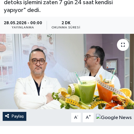
detoks işlemini zaten 7 gün 24 saat kendisi
yapıyor" dedi.
Dünya
28.05.2026 - 00:00
2 DK
Resmi Reklamlar
YAYINLANMA
OKUNMA SÜRESI
Paylaş
-
+
A
A